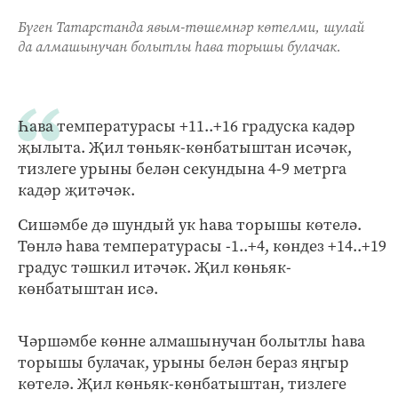
Бүген Татарстанда явым-төшемнәр көтелми, шулай
да алмашынучан болытлы һава торышы булачак.
Һава температурасы +11..+16 градуска кадәр
җылыта. Җил төньяк-көнбатыштан исәчәк,
тизлеге урыны белән секундына 4-9 метрга
кадәр җитәчәк.
Сишәмбе дә шундый ук һава торышы көтелә.
Төнлә һава температурасы -1..+4, көндез +14..+19
градус тәшкил итәчәк. Җил көньяк-
көнбатыштан исә.
Чәршәмбе көнне алмашынучан болытлы һава
торышы булачак, урыны белән бераз яңгыр
көтелә. Җил көньяк-көнбатыштан, тизлеге