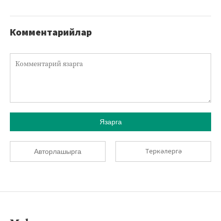
Комментарийлар
Язарга
Теркәлергә
Авторлашырга