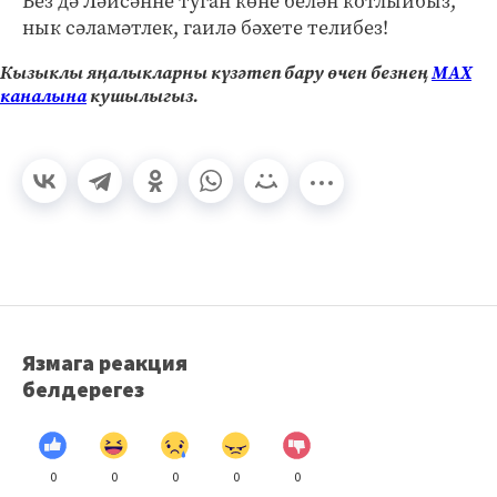
Без дә Ләйсәнне туган көне белән котлыйбыз,
нык сәламәтлек, гаилә бәхете телибез!
Кызыклы яңалыкларны күзәтеп бару өчен безнең
МАХ
каналына
кушылыгыз.
Язмага реакция
белдерегез
0
0
0
0
0