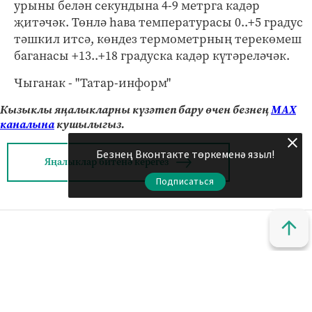
урыны белән секундына 4-9 метрга кадәр
җитәчәк. Төнлә һава температурасы 0..+5 градус
тәшкил итсә, көндез термометрның терекөмеш
баганасы +13..+18 градуска кадәр күтәреләчәк.
Чыганак - "Татар-информ"
Кызыклы яңалыкларны күзәтеп бару өчен безнең
МАХ
каналына
кушылыгыз.
Безнең Вконтакте төркеменә языл!
Яңалыклар битенә керегез
Подписаться