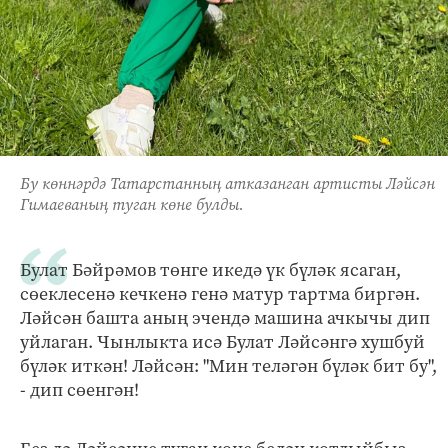
Бу көннәрдә Татарстанның атказанган артисты Ләйсән
Гимаеваның туган көне булды.
Булат Бәйрәмов төнге икедә үк бүләк ясаган,
сөеклесенә кечкенә генә матур тартма биргән.
Ләйсән башта аның эчендә машина ачкычы дип
уйлаган. Чынлыкта исә Булат Ләйсәнгә хушбуй
бүләк иткән! Ләйсән: "Мин теләгән бүләк бит бу",
- дип сөенгән!