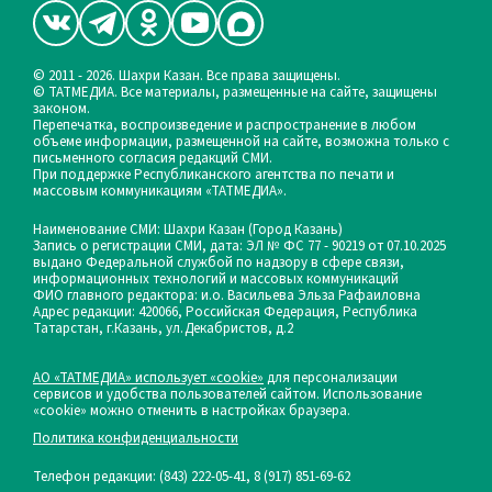
© 2011 - 2026. Шахри Казан. Все права защищены.
© ТАТМЕДИА. Все материалы, размещенные на сайте, защищены
законом.
Перепечатка, воспроизведение и распространение в любом
объеме информации, размещенной на сайте, возможна только с
письменного согласия редакций СМИ.
При поддержке Республиканского агентства по печати и
массовым коммуникациям «ТАТМЕДИА».
Наименование СМИ: Шахри Казан (Город Казань)
Запись о регистрации СМИ, дата: ЭЛ № ФС 77 - 90219 от 07.10.2025
выдано Федеральной службой по надзору в сфере связи,
информационных технологий и массовых коммуникаций
ФИО главного редактора: и.о. Васильева Эльза Рафаиловна
Адрес редакции: 420066, Российская Федерация, Республика
Татарстан, г.Казань, ул.Декабристов, д.2
АО «ТАТМЕДИА» использует «cookie»
для персонализации
сервисов и удобства пользователей сайтом. Использование
«cookie» можно отменить в настройках браузера.
Политика конфиденциальности
Телефон редакции:
(843) 222-05-41, 8 (917) 851-69-62