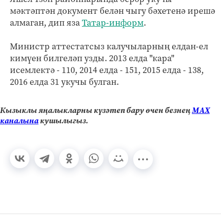
мәктәптән документ белән чыгу бәхетенә ирешә
алмаган, дип яза
Татар-информ
.
Министр аттестатсыз калучыларның елдан-ел
кимүен билгеләп узды. 2013 елда "кара"
исемлектә - 110, 2014 елда - 151, 2015 елда - 138,
2016 елда 31 укучы булган.
Кызыклы яңалыкларны күзәтеп бару өчен безнең
МАХ
каналына
кушылыгыз.