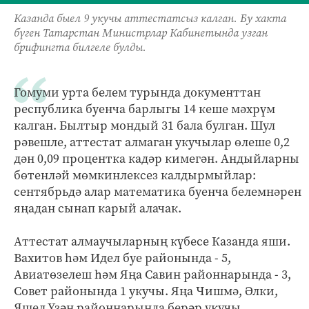
Казанда быел 9 укучы аттестатсыз калган. Бу хакта
бүген Татарстан Министрлар Кабинетында узган
брифингта билгеле булды.
Гомуми урта белем турында документтан
республика буенча барлыгы 14 кеше мәхрүм
калган. Былтыр мондый 31 бала булган. Шул
рәвешле, аттестат алмаган укучылар өлеше 0,2
дән 0,09 процентка кадәр кимегән. Андыйларны
бөтенләй мөмкинлексез калдырмыйлар:
сентябрьдә алар математика буенча белемнәрен
яңадан сынап карый алачак.
Аттестат алмаучыларның күбесе Казанда яши.
Вахитов һәм Идел буе районында - 5,
Авиатөзелеш һәм Яңа Савин районнарында - 3,
Совет районында 1 укучы. Яңа Чишмә, Әлки,
Яшел Үзән районнарында берәр укучы