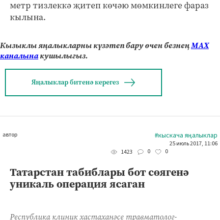
метр тизлеккә җитеп көчәю мөмкинлеге фараз
кылына.
Кызыклы яңалыкларны күзәтеп бару өчен безнең
МАХ
каналына
кушылыгыз.
Яңалыклар битенә керегез
автор
#кыскача яңалыклар
25 июль 2017, 11:06
0
0
1423
Татарстан табиблары бот сөягенә
уникаль операция ясаган
Республика клиник хастаханәсе травматолог-