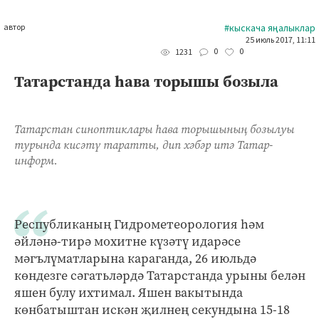
автор
#кыскача яңалыклар
25 июль 2017, 11:11
0
0
1231
Татарстанда һава торышы бозыла
Татарстан синоптиклары һава торышының бозылуы
турында кисәтү таратты, дип хәбәр итә Татар-
информ.
Республиканың Гидрометеорология һәм
әйләнә-тирә мохитне күзәтү идарәсе
мәгълүматларына караганда, 26 июльдә
көндезге сәгатьләрдә Татарстанда урыны белән
яшен булу ихтимал. Яшен вакытында
көнбатыштан искән җилнең секундына 15-18