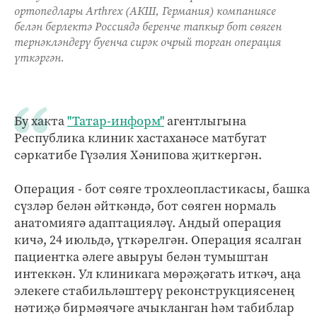
ортопедлары Arthrex (АКШ, Германия) компаниясе
белән берлектә Россиядә беренче тапкыр бот сөяген
тернәкләндерү буенча сирәк очрый торган операция
үткәргән.
Бу хакта
"Татар-информ"
агентлыгына
Республика клиник хастаханәсе матбугат
сәркатибе Гүзәлия Хәнипова җиткергән.
Операция - бот сөяге трохлеопластикасы, башка
сүзләр белән әйткәндә, бот сөяген нормаль
анатомиягә адаптацияләү. Андый операция
кичә, 24 июльдә, үткәрелгән. Операция ясалган
пациентка әлеге авыруы белән тумыштан
интеккән. Ул клиникага мөрәҗәгать иткәч, аңа
элекеге стабильләштерү реконструкциясенең
нәтиҗә бирмәячәге ачыкланган һәм табиблар