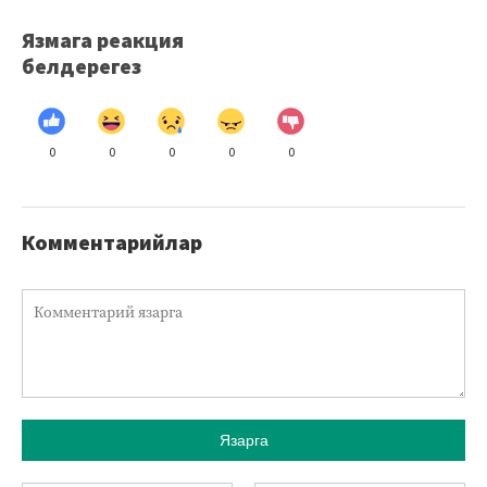
Язмага реакция
белдерегез
0
0
0
0
0
Комментарийлар
Язарга