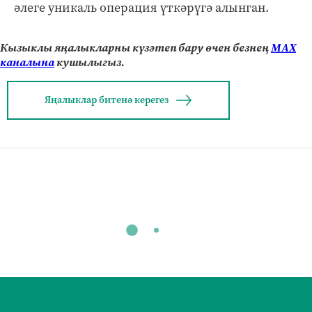
әлеге уникаль операция үткәрүгә алынган.
Кызыклы яңалыкларны күзәтеп бару өчен безнең
МАХ
каналына
кушылыгыз.
Яңалыклар битенә керегез