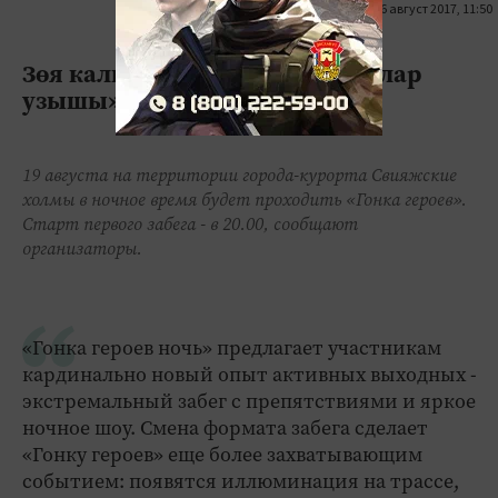
16 август 2017, 11:50
0
0
1301
Зөя калкулыкларында «Геройлар
узышы»ның төнге этабы уза
19 августа на территории города-курорта Свияжские
холмы в ночное время будет проходить «Гонка героев».
Старт первого забега - в 20.00, сообщают
организаторы.
«Гонка героев ночь» предлагает участникам
кардинально новый опыт активных выходных -
экстремальный забег с препятствиями и яркое
ночное шоу. Смена формата забега сделает
«Гонку героев» еще более захватывающим
событием: появятся иллюминация на трассе,