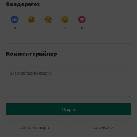
белдерегез
0
0
0
0
0
Комментарийлар
Язарга
Теркәлергә
Авторлашырга