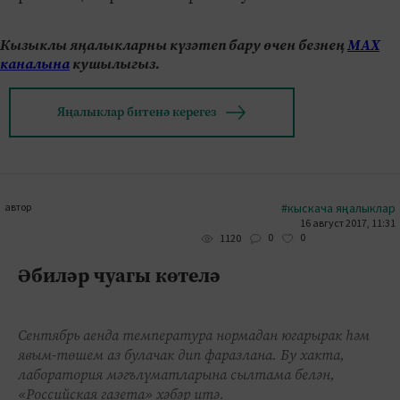
Кызыклы яңалыкларны күзәтеп бару өчен безнең
МАХ
каналына
кушылыгыз.
Яңалыклар битенә керегез
автор
#кыскача яңалыклар
16 август 2017, 11:31
0
0
1120
Әбиләр чуагы көтелә
Сентябрь аенда температура нормадан югарырак һәм
явым-төшем аз булачак дип фаразлана. Бу хакта,
лаборатория мәгълүматларына сылтама белән,
«Российская газета» хәбәр итә.