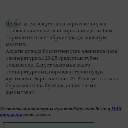
Шулай итеп, август аена кергәч кенә үзәк
төбәккә килеп җиткән коры һәм җылы һава
торышының сентябрь аенда да саклануы
мөмкин.
Алдагы атнада Россиянең үзәк өлешендә һава
температурасы 20-25 градустан түбән
төшмәячәк. Август ахырына кадәр
температураның нормадан түбән булуы
күзәтелми. Бары ике көн - 21-22 августта гына
бераз салкынча булачак, аннан тагын
җылытачак.
Кызыклы яңалыкларны күзәтеп бару өчен безнең
МАХ
каналына
кушылыгыз.