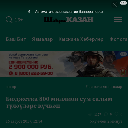
6
Автоматическое закрытие баннера через
16+
Баш Бит
Язмалар
Кыскача Хәбәрләр
Фотога
автор
#кыскача яңалыклар
Бюджетка 800 миллион сум салым
түләүләре күчкән
0
0
1177
16 август 2017, 12:34
Уку өчен 2 минут