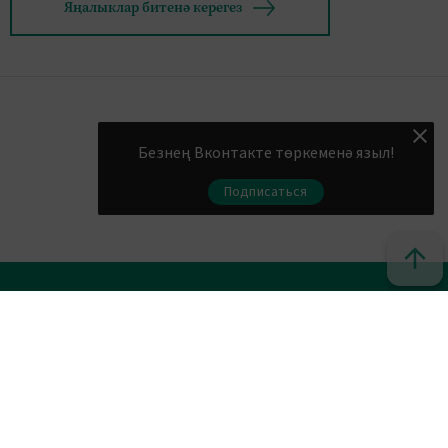
Яңалыклар битенә керегез
Безнең Вконтакте төркеменә языл!
Подписаться
© 2011 - 2026. Шахри Казан. Все права защищены.
© ТАТМЕДИА. Все материалы, размещенные на сайте, защищены
законом.
Перепечатка, воспроизведение и распространение в любом
объеме информации, размещенной на сайте, возможна только с