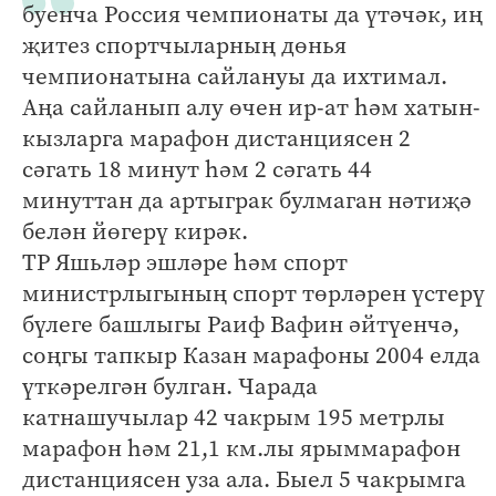
буенча Россия чемпионаты да үтәчәк, иң
җитез спортчыларның дөнья
чемпионатына сайлануы да ихтимал.
Аңа сайланып алу өчен ир-ат һәм хатын-
кызларга марафон дистанциясен 2
сәгать 18 минут һәм 2 сәгать 44
минуттан да артыграк булмаган нәтиҗә
белән йөгерү кирәк.
ТР Яшьләр эшләре һәм спорт
министрлыгының спорт төрләрен үстерү
бүлеге башлыгы Раиф Вафин әйтүенчә,
соңгы тапкыр Казан марафоны 2004 елда
үткәрелгән булган. Чарада
катнашучылар 42 чакрым 195 метрлы
марафон һәм 21,1 км.лы ярыммарафон
дистанциясен уза ала. Быел 5 чакрымга