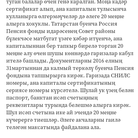
туган балалар өчен генә каралган. Моңа кадәр
сертификат алып, ана капиталын тулысынча
кулланырга өлгермәүчеләр дә әлеге 20 меңне
алырга хокуклы. Татарстан буенча Россия
Пенсия фонды идарәсенең Совет районы
бүлекчәсе матбугат үзәге хәбәр итүенчә, ана
капиталыннан бер тапкыр бирелә торган 20
меңне алу өчен шушы көннәрдә гаризалар кабул
ителә башлады. Документларны 2016 елның
31мартыннан да калмый теркәлү буенча Пенсия
фондына тапшырырга кирәк. Гаризада СНИЛС
номеры, ана капиталы сертификатының
сериясе номеры күрсәтелә. Шулай ук үзең белән
паспорт, банктан исәп счетыңның
реквезитлары турында белешмә алырга кирәк.
Шул исәп счетына ике ай эчендә 20 меңне
күчерергә тиешләр. Әлеге акчаларны гаилә
теләгән максатында файдалана ала.