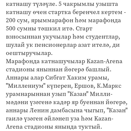
катнашу түләүле. 5 чакрымлы узышта
катнашу өчен стартка беренчел кертем -
200 сум, ярыммарафон һәм марафонда
500 сумны тәшкил итә. Старт
взносыннан укучылар һәм студентлар,
шулай ук пенсионерлар азат ителә, ди
оештыручылар.
Марафонда катнашучылар Kazan-Arena
стадионы яныннан йөгерә башлый.
Аннары алар Сибгат Хаким урамы,
"Миллениум" күперен, Ершов, К.Маркс
урамнарыннан узып "Казан" Милли-
мәдәни үзәгенә кадәр яр буеннан йөгерә,
аннары Ленин дамбасына чыгып, "Казан"
гаилә үзәген әйләнеп уза һәм Kazan-
Arena стадионы янында туктый.