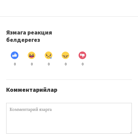
Язмага реакция
белдерегез
0
0
0
0
0
Комментарийлар