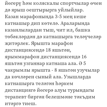
йөгерү һәм коляскалы спортчылар өчен
дә ярыш оештырырга уйлыйлар.
Казан марафонында 3-5 мең кеше
катнашыр дип көтелә. Араларында
казанлылардан тыш, чит ил, башка
төбәкләрдән дә катнашырга теләүчеләр
җитәрлек. Ярышта марафон
дистанциясендә 18 яшьтән,
ярыммарафон дистанциясендә 16
яшьтән узганнар катнаша ала. Ә 5
чакрымлы ярышта - 8 яшьтән узучылар
да көчләрен сыный ала. Узышларда
катнашырга теләгән һәркем
дистанциягә йөгерә алуы турындагы
терапевт биргән белешмәне тәкъдим
итәргә тиеш.