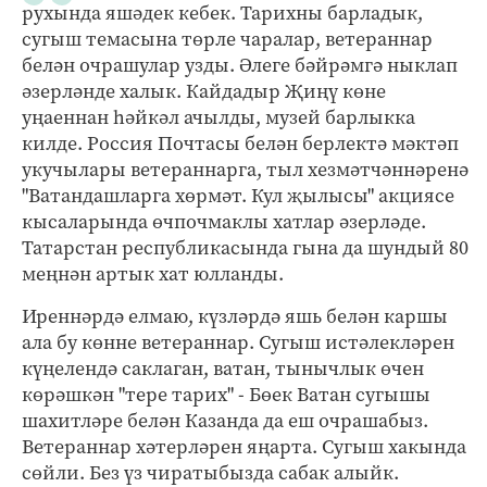
рухында яшәдек кебек. Тарихны барладык,
сугыш темасына төрле чаралар, ветераннар
белән очрашулар узды. Әлеге бәйрәмгә ныклап
әзерләнде халык. Кайдадыр Җиңү көне
уңаеннан һәйкәл ачылды, музей барлыкка
килде. Россия Почтасы белән берлектә мәктәп
укучылары ветераннарга, тыл хезмәтчәннәренә
"Ватандашларга хөрмәт. Кул җылысы" акциясе
кысаларында өчпочмаклы хатлар әзерләде.
Татарстан республикасында гына да шундый 80
меңнән артык хат юлланды.
Иреннәрдә елмаю, күзләрдә яшь белән каршы
ала бу көнне ветераннар. Сугыш истәлекләрен
күңелендә саклаган, ватан, тынычлык өчен
көрәшкән "тере тарих" - Бөек Ватан сугышы
шахитләре белән Казанда да еш очрашабыз.
Ветераннар хәтерләрен яңарта. Сугыш хакында
сөйли. Без үз чиратыбызда сабак алыйк.