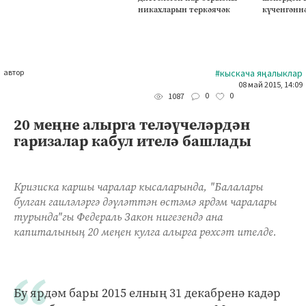
никахларын теркәячәк
күченгәнн
автор
#кыскача яңалыклар
08 май 2015, 14:09
0
0
1087
20 меңне алырга теләүчеләрдән
гаризалар кабул ителә башлады
Кризиска каршы чаралар кысаларында, "Балалары
булган гаиләләргә дәүләттән өстәмә ярдәм чаралары
турында"гы Федераль Закон нигезендә ана
капиталының 20 меңен кулга алырга рөхсәт ителде.
Бу ярдәм бары 2015 елның 31 декабренә кадәр