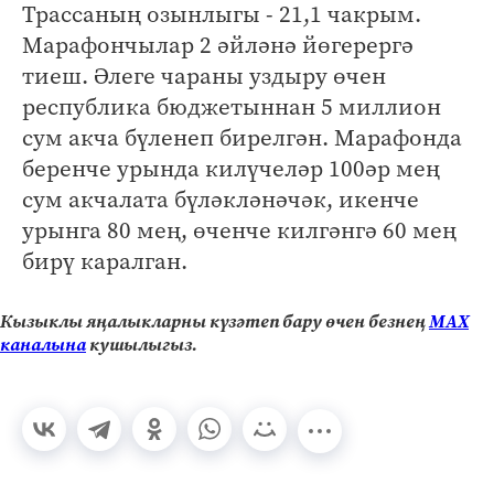
Трассаның озынлыгы - 21,1 чакрым.
Марафончылар 2 әйләнә йөгерергә
тиеш. Әлеге чараны уздыру өчен
республика бюджетыннан 5 миллион
сум акча бүленеп бирелгән. Марафонда
беренче урында килүчеләр 100әр мең
сум акчалата бүләкләнәчәк, икенче
урынга 80 мең, өченче килгәнгә 60 мең
бирү каралган.
Кызыклы яңалыкларны күзәтеп бару өчен безнең
МАХ
каналына
кушылыгыз.