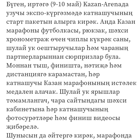
Бүген, иртәгә (9-10 май) Kazan-Arenaда
узучы экспо-күргәзмәдә катнашучының
старт пакетын алырга кирәк. Анда Казан
марафоны футболкасы, рюкзак, шәхси
хронометраж өчен чиплы күкрәк саны,
шулай ук оештыручылар һәм чараның
партнерларыннан сюрпризлар була.
Моннан тыш, финишта, нәтиҗә һәм
дистанциягә карамастан, һәр
катнашучы Казан марафонының истәлек
медален алачак. Шулай ук ярышлар
тәмамлангач, чара сайтындагы шәхси
кабинетына һәр катнашучының
фотосурәтләре һәм финиш видеосы
җибәрелә.
Шунысын да әйтергә кирәк, марафонда