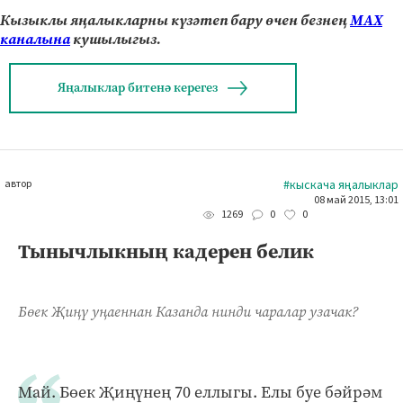
Кызыклы яңалыкларны күзәтеп бару өчен безнең
МАХ
каналына
кушылыгыз.
Яңалыклар битенә керегез
автор
#кыскача яңалыклар
08 май 2015, 13:01
0
0
1269
Тынычлыкның кадерен белик
Бөек Җиңү уңаеннан Казанда нинди чаралар узачак?
Май. Бөек Җиңүнең 70 еллыгы. Елы буе бәйрәм