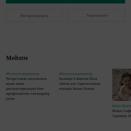
Теркәлергә
Авторлашырга
Мөһим
#Кыскача яңалыклар
#Кыскача яңалыклар
Татарстанда миллионга
Казанда 5 яшьлек бала
якын кеше
10нчы кат тәрәзәсеннән
диспансеризация һәм
егылып һәлак булган
профилактик тикшеренү
узган
#Шоу-бизн
Илназ Саф
турында 1