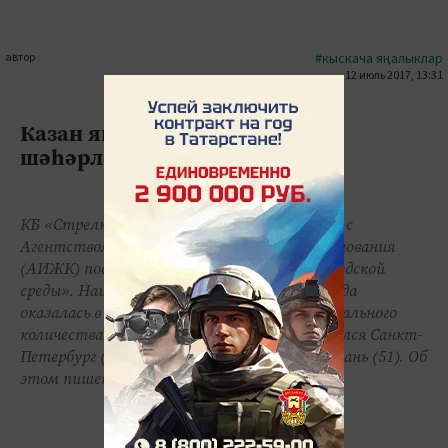
автор
#кыскача яңалыклар
12 июль 2017, 13:31
0
0
1512
Казан яшәү өчен иң уңайлы
шәһәрләр өчлегенә керде
КБ «Стрелка» в рамках совместной работы с
Агентством ипотечного жилищного кредитования
(АИЖК) подготовило «Индекс качества городской
среды». Наиболее комфортной городская среда
оказалась в Москве (73 процента от максимального
количества баллов). На втором месте оказался Санкт-
Петербург (65 процентов), на третьем - Казань (51). Об
этом пишет газета «Известия».