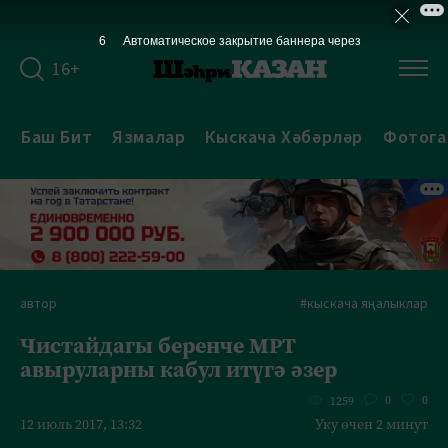
5
Автоматическое закрытие баннера через
16+
Баш Бит
Язмалар
Кыскача Хәбәрләр
Фотога
автор
#кыскача яңалыклар
Чистайдагы беренче МРТ
авыруларны кабул итүгә әзер
0
0
1259
12 июль 2017, 13:32
Уку өчен 2 минут