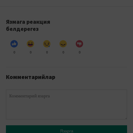
Язмага реакция
белдерегез
0
0
0
0
0
Комментарийлар
Язарга