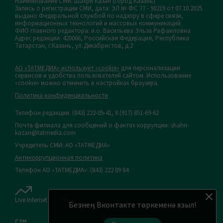
Наименование СМИ: Шахри Казан (Город Казань)
Запись о регистрации СМИ, дата: ЭЛ № ФС 77 - 90219 от 07.10.2025
выдано Федеральной службой по надзору в сфере связи,
информационных технологий и массовых коммуникаций
ФИО главного редактора: и.о. Васильева Эльза Рафаиловна
Адрес редакции: 420066, Российская Федерация, Республика
Татарстан, г.Казань, ул.Декабристов, д.2
АО «ТАТМЕДИА» использует «cookie»
для персонализации
сервисов и удобства пользователей сайтом. Использование
«cookie» можно отменить в настройках браузера.
Политика конфиденциальности
Телефон редакции:
(843) 222-05-41, 8 (917) 851-69-62
Почта филиала для сообщений о фактах коррупции: shahri-
kazan@tatmedia.com
Учредитель СМИ: АО «ТАТМЕДИА»
Антикоррупционная политика
Телефон АО «ТАТМЕДИА»: (843) 222 09 84
Live Internet
16+
Безнең Вконтакте төркеменә языл!