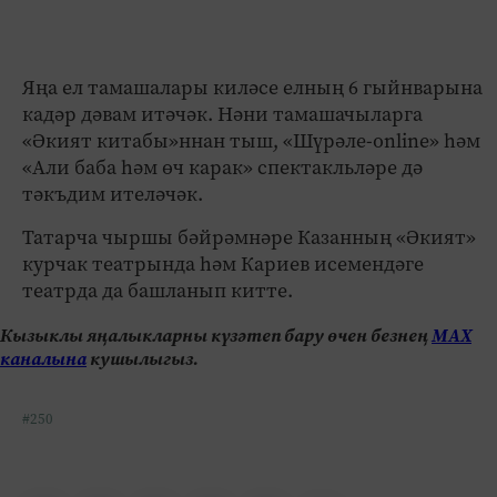
Яңа ел тамашалары киләсе елның 6 гыйнварына
кадәр дәвам итәчәк. Нәни тамашачыларга
«Әкият китабы»ннан тыш, «Шүрәле-online» һәм
«Али баба һәм өч карак» спектакльләре дә
тәкъдим ителәчәк.
Татарча чыршы бәйрәмнәре Казанның «Әкият»
курчак театрында һәм Кариев исемендәге
театрда да башланып китте.
Кызыклы яңалыкларны күзәтеп бару өчен безнең
МАХ
каналына
кушылыгыз.
#250