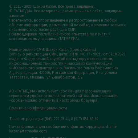
© 2011 - 2026. Шахри Казан. Все права защищены.
© ТАТМЕДИА. Все материалы, размещенные на сайте, защищены
законом.
Перепечатка, воспроизведение и распространение в любом
объеме информации, размещенной на сайте, возможна только с
письменного согласия редакций СМИ.
При поддержке Республиканского агентства по печати и
массовым коммуникациям «ТАТМЕДИА».
Наименование СМИ: Шахри Казан (Город Казань)
Запись о регистрации СМИ, дата: ЭЛ № ФС 77 - 90219 от 07.10.2025
выдано Федеральной службой по надзору в сфере связи,
информационных технологий и массовых коммуникаций
ФИО главного редактора: и.о. Васильева Эльза Рафаиловна
Адрес редакции: 420066, Российская Федерация, Республика
Татарстан, г.Казань, ул.Декабристов, д.2
АО «ТАТМЕДИА» использует «cookie»
для персонализации
сервисов и удобства пользователей сайтом. Использование
«cookie» можно отменить в настройках браузера.
Политика конфиденциальности
Телефон редакции:
(843) 222-05-41, 8 (917) 851-69-62
Почта филиала для сообщений о фактах коррупции: shahri-
kazan@tatmedia.com