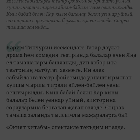
Иң элек сабыйларга театр фойесында урнаштырылган
купшы чыршы тирәли әйлән-бәйлән уены оештырылды.
Кыш бабай белән Кар кызы балалар белән уеннар уйный,
викторина сорауларына бергәләп җавап эзләде. Соңрак
тамаша залында...
Кәрим Тинчурин исемендәге Татар дәүләт
драма һәм комедия театрында балалар өчен Яңа
ел тамашалары башланды, дип хәбәр итә
театрның матбугат хезмәте. Иң элек
сабыйларга театр фойесында урнаштырылган
купшы чыршы тирәли әйлән-бәйлән уены
оештырылды. Кыш бабай белән Кар кызы
балалар белән уеннар уйный, викторина
сорауларына бергәләп җавап эзләде. Соңрак
тамаша залында тылсымлы маҗараларга бай
«Әкият китабы» спектакле тәкъдим ителде.