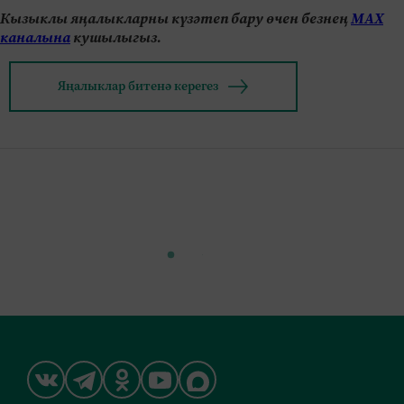
Кызыклы яңалыкларны күзәтеп бару өчен безнең
МАХ
каналына
кушылыгыз.
Яңалыклар битенә керегез