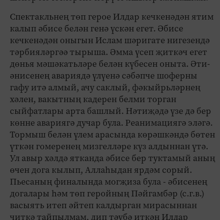
Спектакльнең төп герое Илдар кечкенәдән ятим
калып әбисе белән генә үскән егет. Әбисе
кечкенәдән оныгын Ислам шәригате нигезендә
тәрбияләргәә тырыша. Әмма үсеп җиткәч егет
дөнья мәшәкатьләре белән күбесен оныта. Әти-
әнисенең авариядә үлүенә сәбәпче шоферны
гафу итә алмый, ачу саклый, фәкыйрьләрнең
хәлен, вакытның кадерен белми торган
сыйфатлары арта башлый. Нәтиҗәдә үзе дә бер
көнне авариягә дучар була. Реанимациягә эләгә.
Тормыш белән үлем арасында көрәшкәндә бөтен
үткән гомеренең мизгелләре күз алдыннан үтә.
Ул авыр хәлдә ятканда әбисе бер туктамый аның
өчен дога кылып, Аллаһыдан ярдәм сорый.
Пьесаның финалында могҗиза була - әбисенең
догалары һәм төп геройның Пәйгамбәр (с.г.в.)
васыять итеп әйтеп калдырган мирасыннан
читкә тайпылмам, дип тәүбә иткән Илдар