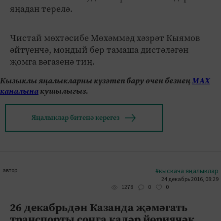
яңадан терелә.
Чистай мөхтәсибе Мөхәммәд хәзрәт Кыямов
әйтүенчә, мондый бер тамаша дистәләгән
җомга вәгазенә тиң.
Кызыклы яңалыкларны күзәтеп бару өчен безнең
МАХ
каналына
кушылыгыз.
Яңалыклар битенә керегез
автор
#кыскача яңалыклар
24 декабрь 2016, 08:29
0
0
1278
26 декабрьдән Казанда җәмәгать
транспорты соңга кадәр йөриячәк