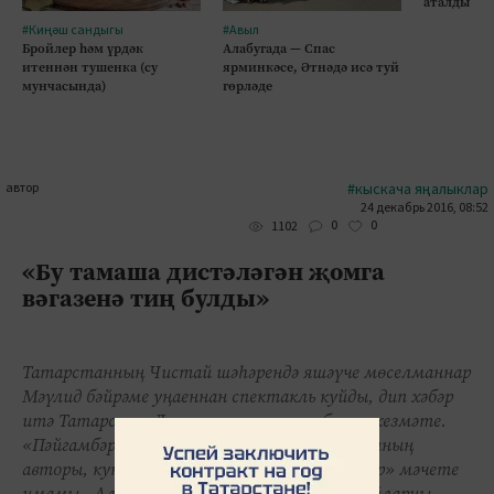
аталды
#Киңәш сандыгы
#Авыл
Бройлер һәм үрдәк
Алабугада — Спас
итеннән тушенка (су
ярминкәсе, Әтнәдә исә туй
мунчасында)
гөрләде
автор
#кыскача яңалыклар
24 декабрь 2016, 08:52
0
0
1102
«Бу тамаша дистәләгән җомга
вәгазенә тиң булды»
Татарстанның Чистай шәһәрендә яшәүче мөселманнар
Мәүлид бәйрәме уңаеннан спектакль куйды, дип хәбәр
итә Татарстан Диния нәзарәте матбугат хезмәте.
«Пәйгамбәрнең онытылган мирасы» пьесасының
авторы, куючы режиссеры шәһәрнең «Әниләр» мәчете
имамы - Алмаз хәзрәт Сафиуллин. Төп геройларны