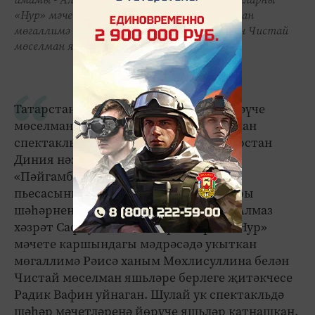
«Нур» мәчете каршындагы мәдрәсәдә укыткан
мөгаллимә Рәисә ханым Мөхлисуллина белән Чистай
мөселман яшьләре берлеге җитәкчесе...
Татарстанның Чистай шәһәрендә яшәүче
мөселманнар Мәүлид бәйрәме уңаеннан
спектакль куйды, дип хәбәр итә Татарстан
Диния нәзарәте матбугат хезмәте.
«Пәйгамбәрнең онытылган мирасы»
пьесасының авторы, куючы режиссеры
шәһәрнең «Әниләр» мәчете имамы - Алмаз
хәзрәт Сафиуллин. Төп геройларны «Нур»
мәчете каршындагы мәдрәсәдә укыткан
мөгаллимә Рәисә ханым Мөхлисуллина белән
Чистай мөселман яшьләре берлеге җитәкчесе
Радик Вафин уйнаган. Шулай ук спектакльдә
шәһәр мәчетләренә йөрүче яшьләр катнашкан.