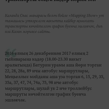
Казанда Спас манарасы белән бәйле «Mapping Show» ут
тамашасы үткәрелгән вакытта кайбер җәмәгать
транспорты көчәйтелгән график буенча эшләячәк, дип
яза Казан мэриясе сайты.
2016 елның 26 декабреннән 2017 елның 2
гыйнварына кадәр (18.00-23.30 вакыт
аралыгында) Батурин урамы аша йөри торган
22, 28, 28а, 89 нчы автобус маршрутлары,
Меңьеллык мәйданы аша уза торган 6, 15, 29, 35,
35а, 37, 47, 74, 74а, 75, 98 нче автобус
маршрутлары, шулай ук 2 нче троллейбус
маршруты көчәйтелгән график буенча
эшләячәк.