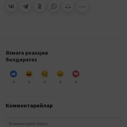
Язмага реакция
белдерегез
0
0
0
0
0
Комментарийлар