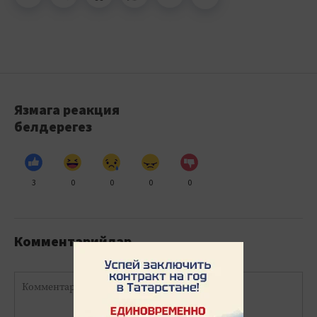
Язмага реакция
белдерегез
3
0
0
0
0
Комментарийлар