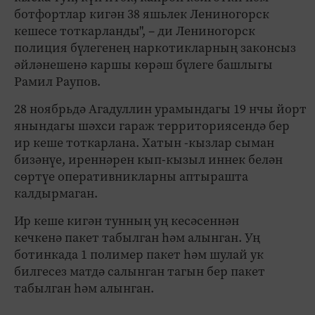
ботфортлар кигән 38 яшьлек Лениногорск
кешесе тоткарланды", – ди Лениногорск
полиция бүлегенең наркотикларның законсыз
әйләнешенә каршы көрәш бүлеге башлыгы
Рамил Раупов.
28 ноябрьдә Агадуллин урамындагы 19 нчы йорт
янындагы шәхси гараж территориясендә бер
ир кеше тоткарлана. Хатын -кызлар сыман
бизәнүе, иреннәрен кып-кызыл иннек белән
сөртүе оперативникларны аптырашта
калдырмаган.
Ир кеше кигән тунның уң кесәсеннән
кечкенә пакет табылган һәм алынган. Уң
ботинкада 1 полимер пакет һәм шулай ук
билгесез матдә салынган тагын бер пакет
табылган һәм алынган.