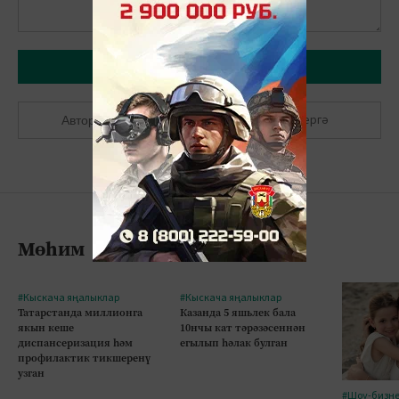
Язарга
Теркәлергә
Авторлашырга
Мөһим
#Кыскача яңалыклар
#Кыскача яңалыклар
Татарстанда миллионга
Казанда 5 яшьлек бала
якын кеше
10нчы кат тәрәзәсеннән
диспансеризация һәм
егылып һәлак булган
профилактик тикшеренү
узган
#Шоу-бизн