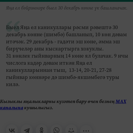
Яңа ел бәйрәмнәре быел 30 декабрь көнне үк башланачак.
Быел Яңа ел каникуллары рәсми рәвештә 30
декабрь көнне (шимбә) башланып, 10 көн дәвам
итәчәк. 29 декабрь - гадәти эш көне, әмма эш
бирүчеләр аны кыскартырга хокуклы.
31 көнлек гыйнварның 14 көне ял булачак. 9 нчы
числога кадәр дәвам иткән Яңа ел
каникулларыннан тыш, 13-14, 20-21, 27-28
гыйнвар көннәре дә шимбә-якшәмбегә туры
килә.
Кызыклы яңалыкларны күзәтеп бару өчен безнең
МАХ
каналына
кушылыгыз.