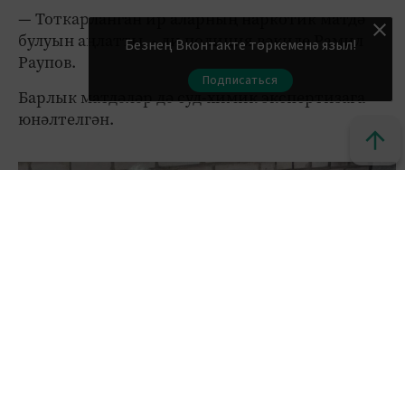
— Тоткарланган ир аларның наркотик матдә
булуын аңлатты, - ди полиция вәкиле Рамил
Безнең Вконтакте төркеменә языл!
Раупов.
Подписаться
Барлык матдәләр дә суд-химик экспертизага
юнәлтелгән.