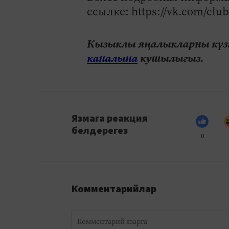
ссылке: https://vk.com/clu
Кызыклы яңалыкларны күзә
каналына
кушылыгыз.
Язмага реакция
белдерегез
0
Комментарийлар