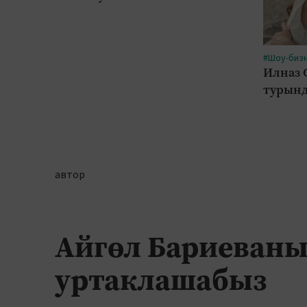
#Шоу-биз
Илназ 
турынд
автор
Айгөл Бариеван
уртаклашабыз