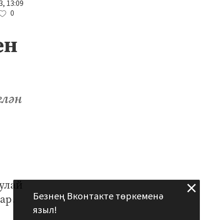
, 13:09
0
ен
елән
шулай
Безнең Вконтакте төркеменә
ар.
языл!