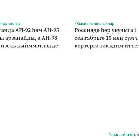
 яңалыклар
#Кыскача яңалыклар
танда АИ-92 һәм АИ-95
Россиядә һәр укучыга 1
ы арзанайды, ә АИ-98
сентябрьгә 15 мең сум т
дизель кыйммәтләнде
кертергә тәкъдим итте
#кыскача яңа