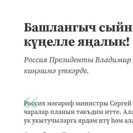
Башлангыч сыйн
күңелле яңалык!
Россия Президенты Владимир 
киңәшмә үткәрде.
Россия мәгариф министры Сергей К
чаралар планын тәкъдим итте. Ала
ук укытучыларга ярдәм итү һәм а