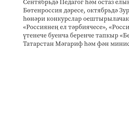
Сентябрьдә Педагог һәм остаз елы
Бөтенроссия дәресе, октябрьдә Зу
һөнәри конкурслар оештырылачак,
«Россиянең ел тәрбиячесе», «Росс
үтенече буенча беренче тапкыр «Бе
Татарстан Мәгариф һәм фән минис
Сергей Кравцов шулай ук педагог 
башкарылганга да игътибар итте
киметү турында закон кабул ителд
вәкилләре белән укытучы статусын
Педагог һәм остаз елы кысаларын
абруен ныгытырга юнәлтелгән ук
тәкъдим ителә.