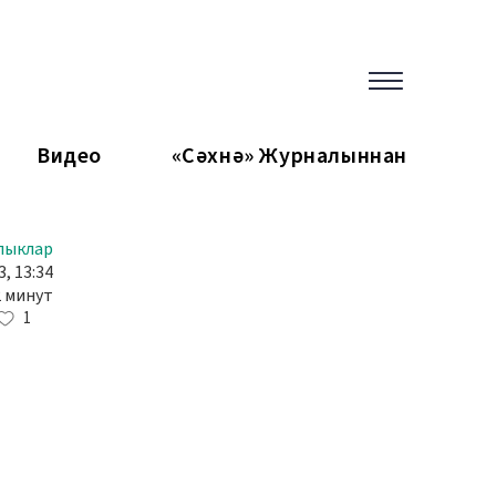
Видео
«Сәхнә» Журналыннан
лыклар
, 13:34
2 минут
1