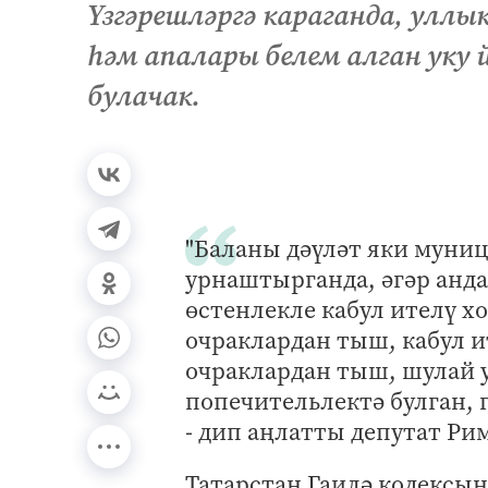
Үзгәрешләргә караганда, улл
һәм апалары белем алган уку 
булачак.
"Баланы дәүләт яки муни
урнаштырганда, әгәр анда
өстенлекле кабул ителү х
очраклардан тыш, кабул и
очраклардан тыш, шулай у
попечительлектә булган, г
- дип аңлатты депутат Р
Татарстан Гаилә кодексы