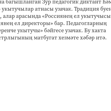
на багышланган Зур педагогик диктант һә
р укытучылар атнасы узачак. Традиция буе
 алар арасында «Россиянең ел укытучысы
иянең ел директоры» бар. Педагогларның
ренче укытучы» бәйгесе узачак. Бу хакта
трлыгының матбугат хезмәте хәбәр итә.
статусын күтәрүгә юнәлтелгән зур эш
. Укытучыларга бюрократик йөкләнешне
е. Бүген депутатлар һәм Федерация Совет
 законнар белән беркетү мәсьәләсе өйрән
дагы инициативалар арасында һөнәрнең
ытучыларга багышланган фильмнар булды