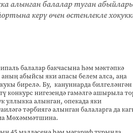
ыкка алынган балалар туган абыйлар
йортына керү өчен өстенлекле хокукк
ципаль балалар бакчасына һәм мәктәпкә
 аның абыйсы яки апасы белем алса, аңа
окукы бирелә. Бу, кануннарда билгеләнгән
тү конкурс нигезендә гамәлгә ашырыла то
к уллыкка алынган, опекада яки
аиләгә тәрбиягә алынган балаларга да каг
има Мөхәммәтшина.
ның 45 маддәсенә һәм мәгариф турында