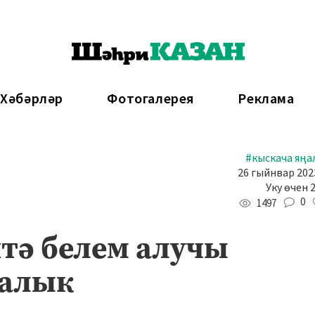
 Хәбәрләр
Фотогалерея
Реклама
#кыскача яңа
26 гыйнвар 2023
Уку өчен 
0
1497
тә белем алучы
ңалык