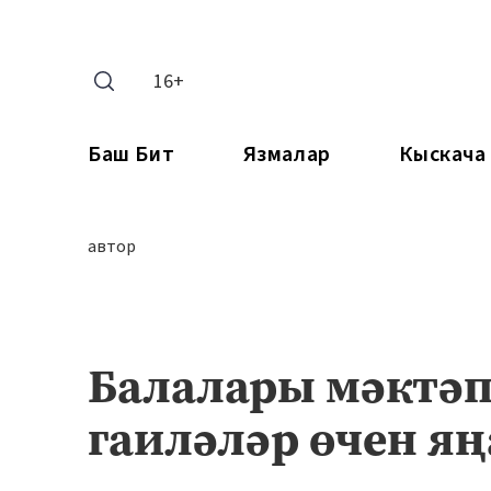
16+
Баш Бит
Язмалар
Кыскача
автор
Балалары мәктәп
гаиләләр өчен я