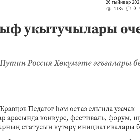
26 гыйнвар 2023
0
2185
ыф укытучылары өч
Путин Россия Хөкүмәте әгъзалары б
равцов Педагог һәм остаз елында узачак
р арасында конкурс, фестиваль, форум, 
ларның статусын күтәрү инициативалары б