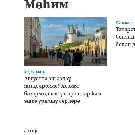
Мөһим
#Кыскача
Татарс
бензин
белән 
#Җәмгыять
Августта эш эзләү
җиңелрәкме? Хезмәт
базарындагы үзгәрешләр һәм
эшкә урнашу серләре
автор