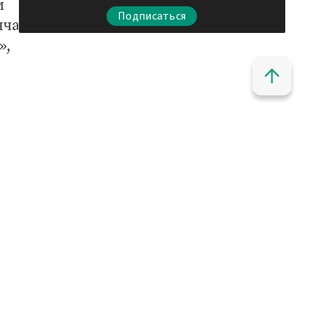
м
Подписаться
нча
»,
ы
елә.
ру