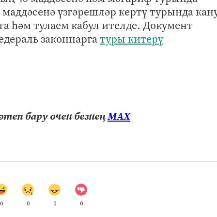
 маддәсенә үзгәрешләр кертү турында кан
а һәм тулаем кабул ителде. Документ
едераль законнарга
туры китерү
теп бару өчен безнең
МАХ
0
0
0
0