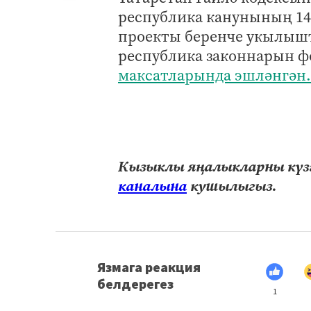
республика канунының 14
проекты беренче укылышт
республика законнарын ф
максатларында эшләнгән.
Кызыклы яңалыкларны күзә
каналына
кушылыгыз.
Язмага реакция
белдерегез
1