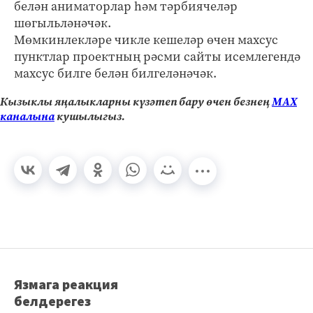
белән аниматорлар һәм тәрбиячеләр
шөгыльләнәчәк.
Мөмкинлекләре чикле кешеләр өчен махсус
пунктлар проектның рәсми сайты исемлегендә
махсус билге белән билгеләнәчәк.
Кызыклы яңалыкларны күзәтеп бару өчен безнең
МАХ
каналына
кушылыгыз.
Язмага реакция
белдерегез