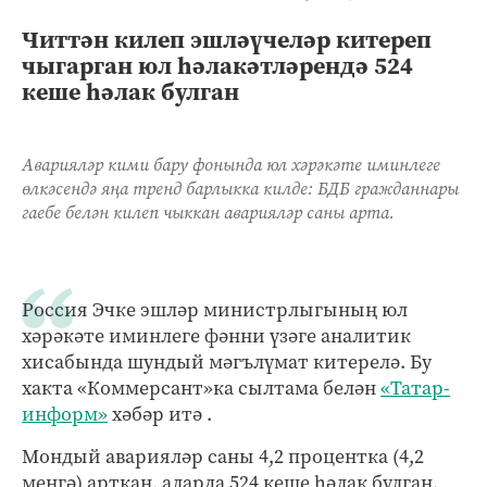
Читтән килеп эшләүчеләр китереп
чыгарган юл һәлакәтләрендә 524
кеше һәлак булган
Аварияләр кими бару фонында юл хәрәкәте иминлеге
өлкәсендә яңа тренд барлыкка килде: БДБ гражданнары
гаебе белән килеп чыккан аварияләр саны арта.
Россия Эчке эшләр министрлыгының юл
хәрәкәте иминлеге фәнни үзәге аналитик
хисабында шундый мәгълүмат китерелә. Бу
хакта «Коммерсант»ка сылтама белән
«Татар-
информ»
хәбәр итә .
Мондый аварияләр саны 4,2 процентка (4,2
меңгә) арткан, аларда 524 кеше һәлак булган,