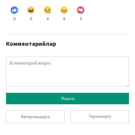
0
0
0
0
0
Комментарийлар
Язарга
Теркәлергә
Авторлашырга