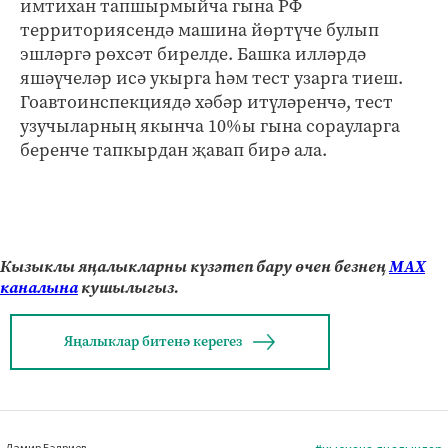
имтихан тапшырмыйча гына РФ
территориясендә машина йөртүче булып
эшләргә рөхсәт бирелде. Башка илләрдә
яшәүчеләр исә укырга һәм тест узарга тиеш.
Гоавтоинспекциядә хәбәр итүләренчә, тест
узучыларның якынча 10%ы гына сорауларга
беренче тапкырдан җавап бирә ала.
Кызыклы яңалыкларны күзәтеп бару өчен безнең
МАХ
каналына
кушылыгыз.
Яңалыклар битенә керегез