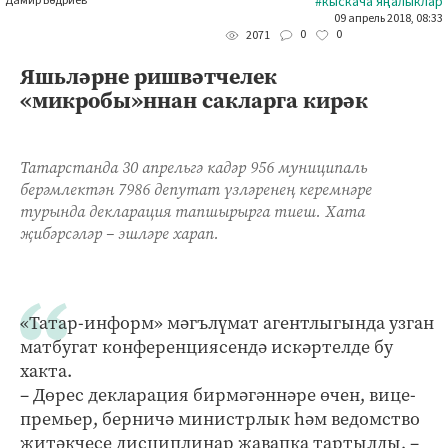
Дамир Бәдриев
#кыскача яңалыклар
09 апрель 2018, 08:33
0
0
2071
Яшьләрне ришвәтчелек
«микробы»ннан сакларга кирәк
Татарстанда 30 апрельгә кадәр 956 муниципаль
берәмлектән 7986 депутат үзләренең керемнәре
турында декларация тапшырырга тиеш. Хата
җибәрсәләр – эшләре харап.
«Татар-информ» мәгълүмат агентлыгында узган
матбугат конференциясендә искәртелде бу
хакта.
– Дөрес декларация бирмәгәннәре өчен, вице-
премьер, берничә министрлык һәм ведомство
җитәкчесе дисциплинар җавапка тартылды, –