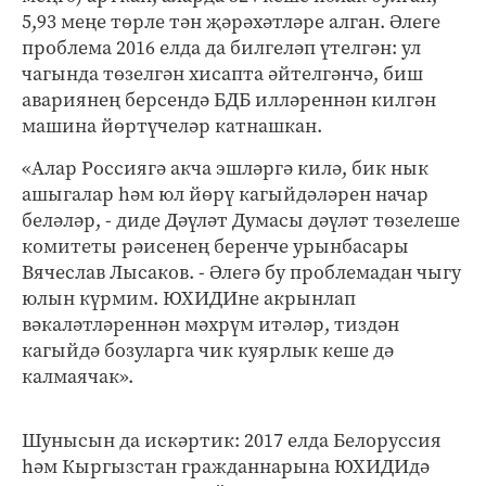
5,93 меңе төрле тән җәрәхәтләре алган. Әлеге
проблема 2016 елда да билгеләп үтелгән: ул
чагында төзелгән хисапта әйтелгәнчә, биш
авариянең берсендә БДБ илләреннән килгән
машина йөртүчеләр катнашкан.
«Алар Россиягә акча эшләргә килә, бик нык
ашыгалар һәм юл йөрү кагыйдәләрен начар
беләләр, - диде Дәүләт Думасы дәүләт төзелеше
комитеты рәисенең беренче урынбасары
Вячеслав Лысаков. - Әлегә бу проблемадан чыгу
юлын күрмим. ЮХИДИне акрынлап
вәкаләтләреннән мәхрүм итәләр, тиздән
кагыйдә бозуларга чик куярлык кеше дә
калмаячак».
Шунысын да искәртик: 2017 елда Белоруссия
һәм Кыргызстан гражданнарына ЮХИДИдә