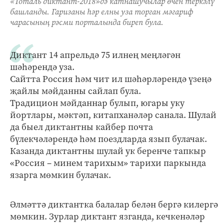
«Тоталь диктант-2018»дә катнашучылар өчен теркәлү
башланды. Гаризаны һәр елны уза торган мәгариф
чарасының рәсми порталында биреп була.
Диктант 14 апрельдә 75 илнең меңләгән
шәһәрендә уза.
Сайтта Россия һәм чит ил шәһәрләрендә үзеңә
җайлы мәйданны сайлап була.
Традицион мәйданнар булып, югары уку
йортлары, мәктәп, китапханәләр санала. Шулай
да быел диктантны кайбер почта
бүлекчәләрендә һәм поездларда язып булачак.
Казанда диктантны шулай ук беренче тапкыр
«Россия – минем тарихым» тарихи паркында
язарга мөмкин булачак.
Әлмәттә диктантка балалар белән бергә килергә
мөмкин. Зурлар диктант язганда, кечкенәләр