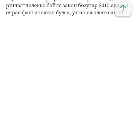
ришвәтчелеккә бәйле закон бозулар 2015 елда 44
очрак фаш ителгән булса, узган ел әлеге сан 10
гына. Чистай районында да 26 очрактан 7гә
калган.
Татарстан Республикасының социаль-
икътисади мониторинг буенча комитетының
мәгълүмат-аналитика бүлеге җитәкчесе Эльвира
Юрасова әйткәнчә, республикада үткәрелгән
сораштыруларда ЮХИДИ һәм медицина
хезмәткәрләрен, ВУЗ укытучыларын
«ришвәтчеләр» дип тамгалаучылар саны
шактый кимегән.
– «Халык контроле»нә 70 мең мөрәҗәгать
алынды, шуның 111е ришвәтчелекне фаш иткән
хәбәр иде. Кешеләр «Халык контроле»нә тагын
да активрак мөрәҗәгать итсеннәр, – диде
Эльвира Юрасова.