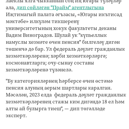
лаеклы ялга чыкканнан соң иң югары түләүләр
ала,
дип сөйләгән "Прайм" агентлыгына
Иҗтимагый палата әгъзасы, «Югары икътисад
мәктәбе» илкүләм тикшеренү
университетының хокук факультеты деканы
Вадим Виноградов. Шулай ук "күпьеллык
намуслы хезмәте өчен пенсия" билгеләү дигән
төшенчә дә бар. Ул федераль дәүләт гражданлык
хезмәткәрләренә; хәрби хезмәткәрләргә;
космонавтларга; очу-сынау составы
хезмәткәрләренә түләнелә.
"Бу категорияләрнең һәрберсе өчен өстәмә
пенсия алуның аерым шартлары каралган.
Мәсәлән, 2023 елда федераль дәүләт гражданлык
хезмәткәрләренең стажы ким дигәндә 18 ел һәм
алты ай булырга тиеш", — дип төгәлләде
эксперт.