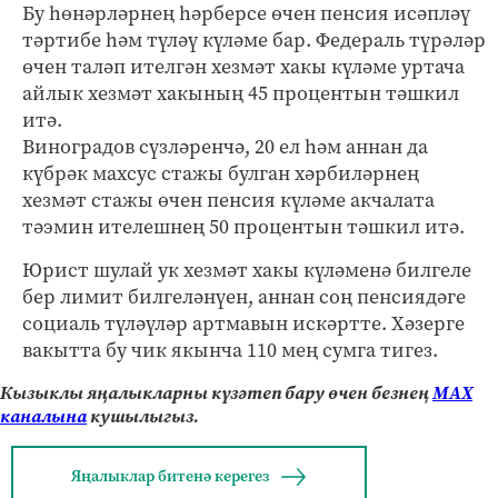
Бу һөнәрләрнең һәрберсе өчен пенсия исәпләү
тәртибе һәм түләү күләме бар. Федераль түрәләр
өчен таләп ителгән хезмәт хакы күләме уртача
айлык хезмәт хакының 45 процентын тәшкил
итә.
Виноградов сүзләренчә, 20 ел һәм аннан да
күбрәк махсус стажы булган хәрбиләрнең
хезмәт стажы өчен пенсия күләме акчалата
тәэмин ителешнең 50 процентын тәшкил итә.
Юрист шулай ук хезмәт хакы күләменә билгеле
бер лимит билгеләнүен, аннан соң пенсиядәге
социаль түләүләр артмавын искәртте. Хәзерге
вакытта бу чик якынча 110 мең сумга тигез.
Кызыклы яңалыкларны күзәтеп бару өчен безнең
МАХ
каналына
кушылыгыз.
Яңалыклар битенә керегез