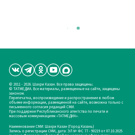
© 2011 - 2026. Шахри Казан. Все права защищены.
© ТАТМЕДИА. Все материалы, размещенные на сайте, защищены
законом.
Перепечатка, воспроизведение и распространение в любом
объеме информации, размещенной на сайте, возможна только с
письменного согласия редакций СМИ.
При поддержке Республиканского агентства по печати и
массовым коммуникациям «ТАТМЕДИА».
Наименование СМИ: Шахри Казан (Город Казань)
Запись о регистрации СМИ, дата: ЭЛ № ФС 77 - 90219 от 07.10.2025