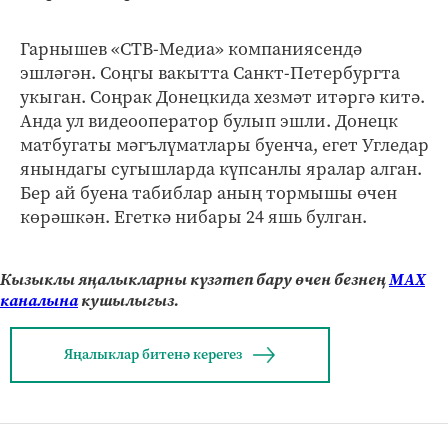
Гарнышев «СТВ-Медиа» компаниясендә
эшләгән. Соңгы вакытта Санкт-Петербургта
укыган. Соңрак Донецкида хезмәт итәргә китә.
Анда ул видеооператор булып эшли. Донецк
матбугаты мәгълүматлары буенча, егет Угледар
янындагы сугышларда күпсанлы яралар алган.
Бер ай буена табиблар аның тормышы өчен
көрәшкән. Егеткә нибары 24 яшь булган.
Кызыклы яңалыкларны күзәтеп бару өчен безнең
МАХ
каналына
кушылыгыз.
Яңалыклар битенә керегез