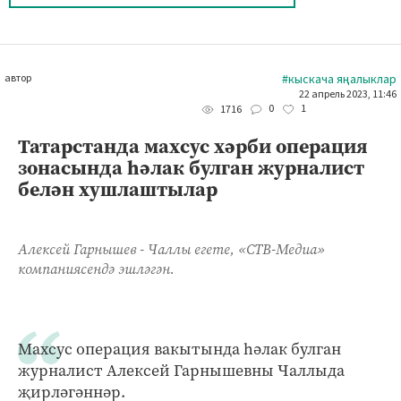
автор
#кыскача яңалыклар
22 апрель 2023, 11:46
0
1
1716
Татарстанда махсус хәрби операция
зонасында һәлак булган журналист
белән хушлаштылар
Алексей Гарнышев - Чаллы егете, «СТВ-Медиа»
компаниясендә эшләгән.
Махсус операция вакытында һәлак булган
журналист Алексей Гарнышевны Чаллыда
җирләгәннәр.