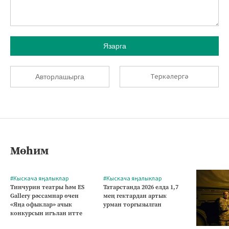
Язарга
Теркәлергә
Авторлашырга
Мөһим
#Кыскача яңалыклар
#Кыскача яңалыклар
Тинчурин театры һәм ES
Татарстанда 2026 елда 1,7
Gallery рәссамнар өчен
мең гектардан артык
«Яңа офыклар» ачык
урман торгызылган
конкурсын игълан итте