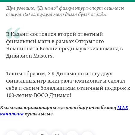
Шул рәвешле, "Динамо" физкультура-спорт оешмасы
оешуга 100 ел тулуга менә дигән бүләк ясалды.
В Казани состоялся второй ответный
финальный матч в рамках Открытого
Чемпионата Казани среди мужских команд в
Дивизион Masters.
Таким образом, ХК Динамо по итогу двух
финальных игр выиграла чемпионат и сделал
себе и своим болельщикам отличный подарок к
100-летию ВФСО Динамо!
Кызыклы яңалыкларны күзәтеп бару өчен безнең
МАХ
каналына
кушылыгыз.