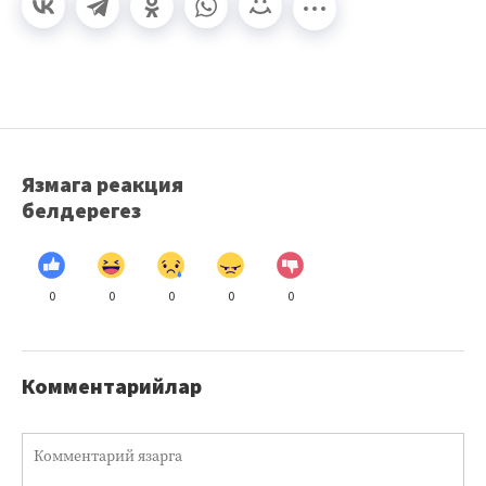
Язмага реакция
белдерегез
0
0
0
0
0
Комментарийлар