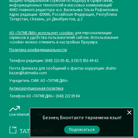
выдано Федеральной службой по надзору в сфере связи,
информационных технологий и массовых коммуникаций
ФИО главного редактора: и.о. Васильева Эльза Рафаиловна
Адрес редакции: 420066, Российская Федерация, Республика
Татарстан, г.Казань, ул.Декабристов, д.2
АО «ТАТМЕДИА» использует «cookie»
для персонализации
сервисов и удобства пользователей сайтом. Использование
«cookie» можно отменить в настройках браузера.
Политика конфиденциальности
Телефон редакции:
(843) 222-05-41, 8 (917) 851-69-62
Почта филиала для сообщений о фактах коррупции: shahri-
kazan@tatmedia.com
Учредитель СМИ: АО «ТАТМЕДИА»
Антикоррупционная политика
Телефон АО «ТАТМЕДИА»: (843) 222 09 84
Live Internet
16+
Безнең Вконтакте төркеменә языл!
Подписаться