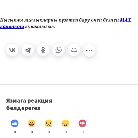
Кызыклы яңалыкларны күзәтеп бару өчен безнең
МАХ
каналына
кушылыгыз.
Язмага реакция
белдерегез
0
0
0
0
0