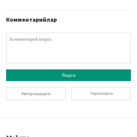
Комментарийлар
Язарга
Теркәлергә
Авторлашырга