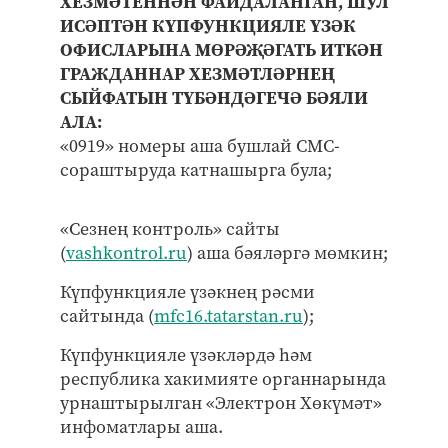
ХЕЗМӘТЕННӘН ФАЙДАЛАНГАН, ШУЛ
ИСӘПТӘН КҮПФУНКЦИЯЛЕ ҮЗӘК
ОФИСЛАРЫНА МӨРӘҖӘГАТЬ ИТКӘН
ГРАЖДАННАР ХЕЗМӘТЛӘРНЕҢ
СЫЙФАТЫН ТҮБӘНДӘГЕЧӘ БӘЯЛИ
АЛА:
«0919» номеры аша бушлай СМС-
сораштыруда катнашырга була;
«Сезнең контроль» сайты
(
vashkontrol.ru
) аша бәяләргә мөмкин;
Күпфункцияле үзәкнең рәсми
сайтында (
mfc16.tatarstan.ru
);
Күпфункцияле үзәкләрдә һәм
республика хакимияте органнарында
урнаштырылган «Электрон Хөкүмәт»
инфоматлары аша.