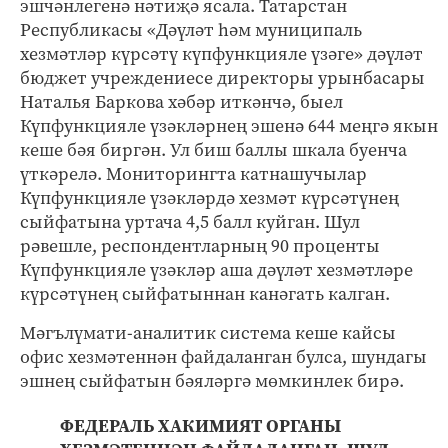
эшчәнлегенә нәтиҗә ясала. Татарстан
Республикасы «Дәүләт һәм муниципаль
хезмәтләр күрсәтү күпфункцияле үзәге» дәүләт
бюджет учреждениесе директоры урынбасары
Наталья Баркова хәбәр иткәнчә, быел
Күпфункцияле үзәкләрнең эшенә 644 меңгә якын
кеше бәя биргән. Ул биш баллы шкала буенча
үткәрелә. Мониторингта катнашучылар
Күпфункцияле үзәкләрдә хезмәт күрсәтүнең
сыйфатына уртача 4,5 балл куйган. Шул
рәвешле, респондентларның 90 проценты
Күпфункцияле үзәкләр аша дәүләт хезмәтләре
күрсәтүнең сыйфатыннан канәгать калган.
Мәгълүмати-аналитик система кеше кайсы
офис хезмәтеннән файдаланган булса, шундагы
эшнең сыйфатын бәяләргә мөмкинлек бирә.
ФЕДЕРАЛЬ ХАКИМИЯТ ОРГАНЫ