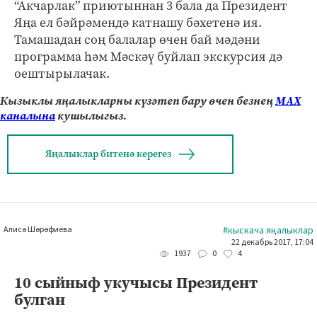
“Акчарлак” приютыннан 3 бала да Президент
Яңа ел бәйрәмендә катнашу бәхетенә ия.
Тамашадан соң балалар өчен бай мәдәни
программа һәм Мәскәү буйлап экскурсия дә
оештырылачак.
Кызыклы яңалыкларны күзәтеп бару өчен безнең
МАХ
каналына
кушылыгыз.
Яңалыклар битенә керегез
Алисә Шәрәфиева
#кыскача яңалыклар
22 декабрь 2017, 17:04
0
4
1937
10 сыйныф укучысы Президент
булган