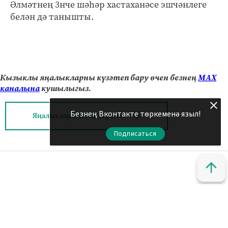
Әлмәтнең 3нче шәһәр хастаханәсе эшчәнлеге
белән дә танышты.
Кызыклы яңалыкларны күзәтеп бару өчен безнең
МАХ
каналына
кушылыгыз.
Безнең Вконтакте төркеменә языл!
Яңалыклар битенә керегез
Подписаться