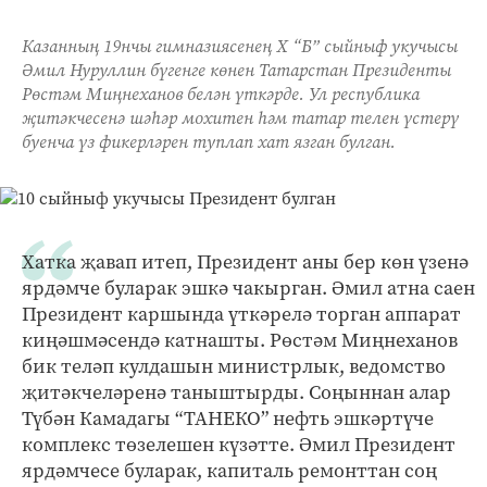
Казанның 19нчы гимназиясенең X “Б” сыйныф укучысы
Әмил Нуруллин бүгенге көнен Татарстан Президенты
Рөстәм Миңнеханов белән үткәрде. Ул республика
җитәкчесенә шәһәр мохитен һәм татар телен үстерү
буенча үз фикерләрен туплап хат язган булган.
Хатка җавап итеп, Президент аны бер көн үзенә
ярдәмче буларак эшкә чакырган. Әмил атна саен
Президент каршында үткәрелә торган аппарат
киңәшмәсендә катнашты. Рөстәм Миңнеханов
бик теләп кулдашын министрлык, ведомство
җитәкчеләренә таныштырды. Соңыннан алар
Түбән Камадагы “ТАНЕКО” нефть эшкәртүче
комплекс төзелешен күзәтте. Әмил Президент
ярдәмчесе буларак, капиталь ремонттан соң