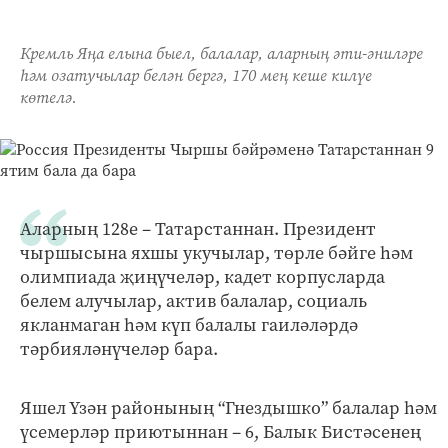
Кремль Яңа елына быел, балалар, аларның әти-әниләре
һәм озатучылар белән бергә, 170 мең кеше килүе
көтелә.
Аларның 128е – Татарстаннан. Президент
чыршысына яхшы укучылар, төрле бәйге һәм
олимпиада җиңүчеләр, кадет корпусларда
белем алучылар, актив балалар, социаль
якланмаган һәм күп балалы гаиләләрдә
тәрбияләнүчеләр бара.
Яшел Үзән районының “Гнездышко” балалар һәм
үсемерләр приютыннан – 6, Балык Бистәсенең