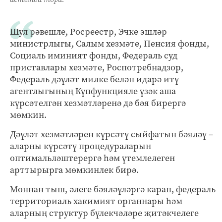
Шул рәвешле, Росреестр, Эчке эшләр
министрлыгы, Салым хезмәте, Пенсия фонды,
Социаль иминият фонды, Федераль суд
приставлары хезмәте, Роспотребнадзор,
Федераль дәүләт милке белән идарә итү
агентлыгының Күпфункцияле үзәк аша
күрсәтелгән хезмәтләренә дә бәя бирергә
мөмкин.
Дәүләт хезмәтләрен күрсәтү сыйфатын бәяләү –
аларны күрсәтү процедураларын
оптимальләштерергә һәм үтемлелеген
арттырырга мөмкинлек бирә.
Моннан тыш, әлеге бәяләүләргә карап, федераль
территориаль хакимият органнары һәм
аларның структур бүлекчәләре җитәкчелеге