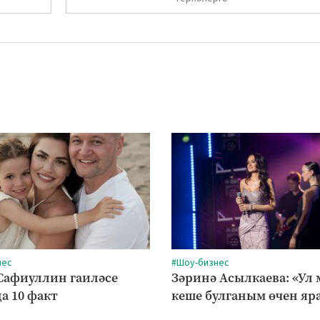
нес
#Шоу-бизнес
Сафиуллин гаиләсе
Зәринә Асылкаева: «Ул
а 10 факт
кеше булганым өчен яр