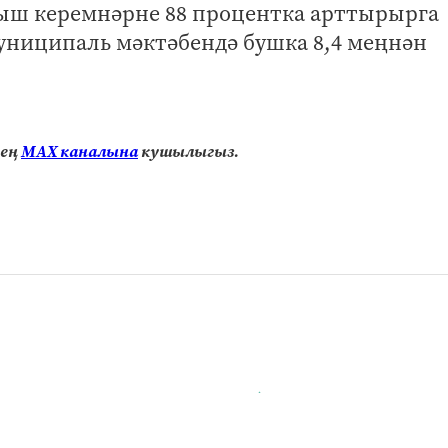
ыш керемнәрне 88 процентка арттырырга
униципаль мәктәбендә бушка 8,4 меңнән
нең
МАХ каналына
кушылыгыз.