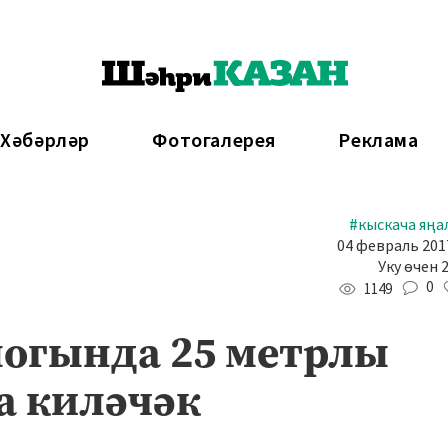
 Хәбәрләр
Фотогалерея
Реклама
#кыскача яңа
04 февраль 2017
Уку өчен 
0
1149
огында 25 метрлы
а киләчәк