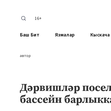
16+
Баш Бит
Язмалар
Кыскача
автор
Дәрвишләр посел
бассейн барлыкк