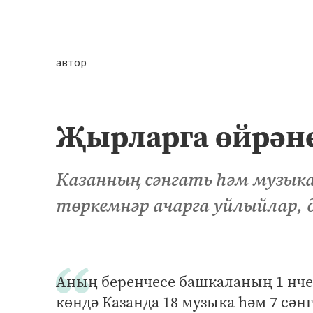
автор
Җырларга өйрәне
Казанның сәнгать һәм музыка
төркемнәр ачарга уйлыйлар, 
Аның беренчесе башкаланың 1 нче 
көндә Казанда 18 музыка һәм 7 сән