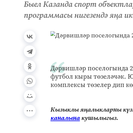
Быел Казанда спорт объектл
программасы нигезендә яңа ик
Дәрвишләр поселогында 2
футбол кыры төзеләчәк. 
комплексы төзелер дип кө
Кызыклы яңалыкларны күзә
каналына
кушылыгыз.