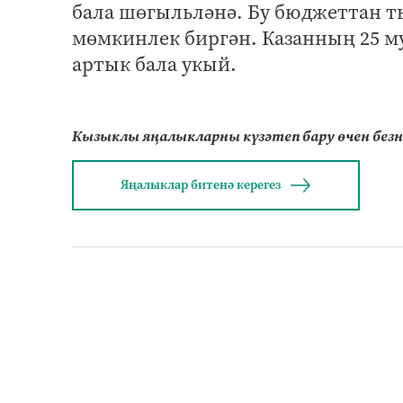
бала шөгыльләнә. Бу бюджеттан т
мөмкинлек биргән. Казанның 25 м
артык бала укый.
Кызыклы яңалыкларны күзәтеп бару өчен без
Яңалыклар битенә керегез