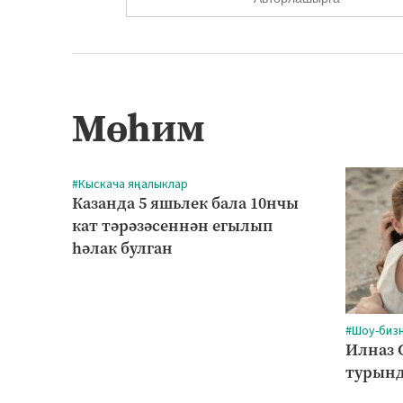
Мөһим
#Кыскача яңалыклар
Казанда 5 яшьлек бала 10нчы
кат тәрәзәсеннән егылып
һәлак булган
#Шоу-биз
Илназ 
турынд