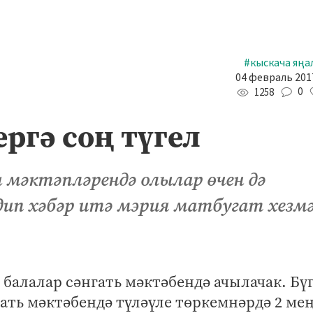
#кыскача яңа
04 февраль 2017
0
1258
ргә соң түгел
 мәктәпләрендә олылар өчен дә
дип хәбәр итә мэрия матбугат хезм
балалар сәнгать мәктәбендә ачылачак. Бү
гать мәктәбендә түләүле төркемнәрдә 2 ме