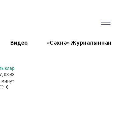
Видео
«Сәхнә» Журналыннан
лыклар
, 08:48
2 минут
0