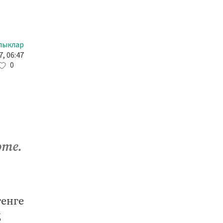
лыклар
, 06:47
0
әте.
генге
ң