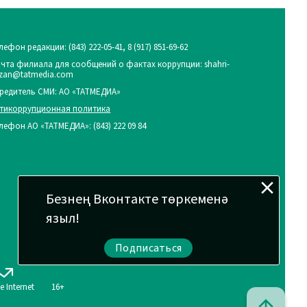
лефон редакции:
(843) 222-05-41, 8 (917) 851-69-62
чта филиала для сообщений о фактах коррупции: shahri-
zan@tatmedia.com
редитель СМИ: АО «ТАТМЕДИА»
тикоррупционная политика
лефон АО «ТАТМЕДИА»: (843) 222 09 84
Безнең Вконтакте төркеменә
языл!
Подписаться
ve Internet
16+