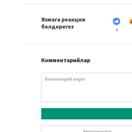
Язмага реакция
белдерегез
0
Комментарийлар
Авторлашырга