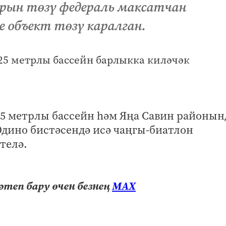
арын төзү федераль максатчан
е объект төзү каралган.
5 метрлы бассейн һәм Яңа Савин районын
Юдино бистәсендә исә чаңгы-биатлон
телә.
теп бару өчен безнең
МАХ