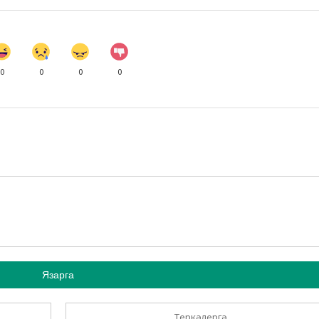
0
0
0
0
Язарга
Теркәлергә