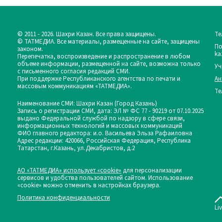
© 2011 - 2026. Шахри Казан. Все права защищены.
Те
© ТАТМЕДИА. Все материалы, размещенные на сайте, защищены
По
законом.
ka
Перепечатка, воспроизведение и распространение в любом
объеме информации, размещенной на сайте, возможна только
Уч
с письменного согласия редакций СМИ.
При поддержке Республиканского агентства по печати и
Ан
массовым коммуникациям «ТАТМЕДИА».
Те
Наименование СМИ: Шахри Казан (Город Казань)
Запись о регистрации СМИ, дата: ЭЛ № ФС 77 - 90219 от 07.10.2025
выдано Федеральной службой по надзору в сфере связи,
информационных технологий и массовых коммуникаций
ФИО главного редактора: и.о. Васильева Эльза Рафаиловна
Адрес редакции: 420066, Российская Федерация, Республика
Татарстан, г.Казань, ул.Декабристов, д.2
АО «ТАТМЕДИА» использует «cookie»
для персонализации
сервисов и удобства пользователей сайтом. Использование
«cookie» можно отменить в настройках браузера.
Политика конфиденциальности
Li