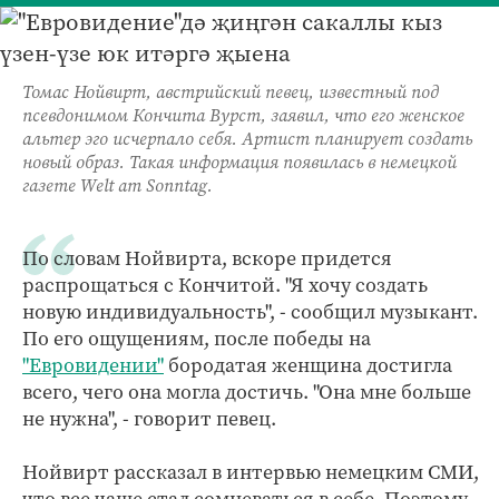
Томас Нойвирт, австрийский певец, известный под
псевдонимом Кончита Вурст, заявил, что его женское
альтер эго исчерпало себя. Артист планирует создать
новый образ. Такая информация появилась в немецкой
газете Welt am Sonntag.
По словам Нойвирта, вскоре придется
распрощаться с Кончитой. "Я хочу создать
новую индивидуальность", - сообщил музыкант.
По его ощущениям, после победы на
"Евровидении"
бородатая женщина достигла
всего, чего она могла достичь. "Она мне больше
не нужна", - говорит певец.
Нойвирт рассказал в интервью немецким СМИ,