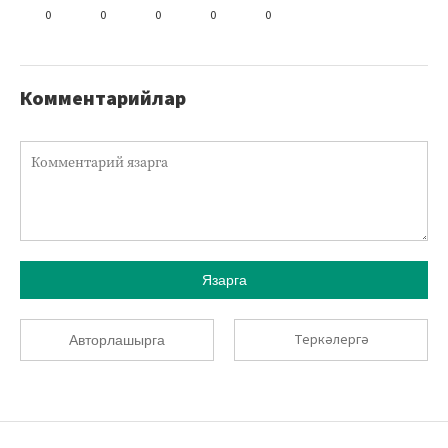
0
0
0
0
0
Комментарийлар
Язарга
Теркәлергә
Авторлашырга