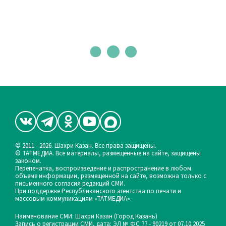
© 2011 - 2026. Шахри Казан. Все права защищены.
© ТАТМЕДИА. Все материалы, размещенные на сайте, защищены
законом.
Перепечатка, воспроизведение и распространение в любом
объеме информации, размещенной на сайте, возможна только с
письменного согласия редакций СМИ.
При поддержке Республиканского агентства по печати и
массовым коммуникациям «ТАТМЕДИА».
Наименование СМИ: Шахри Казан (Город Казань)
Запись о регистрации СМИ, дата: ЭЛ № ФС 77 - 90219 от 07.10.2025