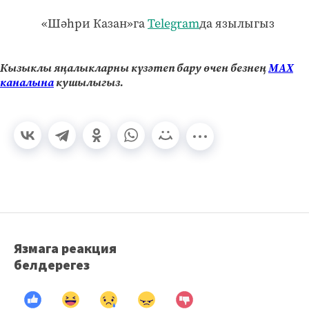
«Шәһри Казан»га
Telegram
да язылыгыз
Кызыклы яңалыкларны күзәтеп бару өчен безнең
МАХ
каналына
кушылыгыз.
Язмага реакция
белдерегез