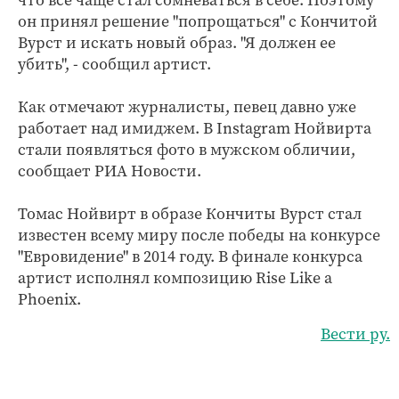
что все чаще стал сомневаться в себе. Поэтому
он принял решение "попрощаться" с Кончитой
Вурст и искать новый образ. "Я должен ее
убить", - сообщил артист.
Как отмечают журналисты, певец давно уже
работает над имиджем. В Instagram Нойвирта
стали появляться фото в мужском обличии,
сообщает РИА Новости.
Томас Нойвирт в образе Кончиты Вурст стал
известен всему миру после победы на конкурсе
"Евровидение" в 2014 году. В финале конкурса
артист исполнял композицию Rise Like a
Phoenix.
Вести ру.