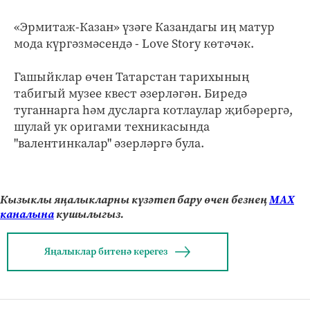
«Эрмитаж-Казан» үзәге Казандагы иң матур
мода күргәзмәсендә - Love Story көтәчәк.
Гашыйклар өчен Татарстан тарихының
табигый музее квест әзерләгән. Биредә
туганнарга һәм дусларга котлаулар җибәрергә,
шулай ук оригами техникасында
"валентинкалар" әзерләргә була.
Кызыклы яңалыкларны күзәтеп бару өчен безнең
МАХ
каналына
кушылыгыз.
Яңалыклар битенә керегез