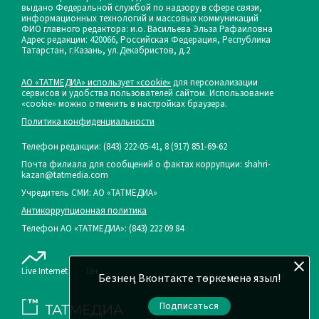
выдано Федеральной службой по надзору в сфере связи,
информационных технологий и массовых коммуникаций
ФИО главного редактора: и.о. Васильева Эльза Рафаиловна
Адрес редакции: 420066, Российская Федерация, Республика
Татарстан, г.Казань, ул.Декабристов, д.2
АО «ТАТМЕДИА» использует «cookie»
для персонализации
сервисов и удобства пользователей сайтом. Использование
«cookie» можно отменить в настройках браузера.
Политика конфиденциальности
Телефон редакции:
(843) 222-05-41, 8 (917) 851-69-62
Почта филиала для сообщений о фактах коррупции: shahri-
kazan@tatmedia.com
Учредитель СМИ: АО «ТАТМЕДИА»
Антикоррупционная политика
Телефон АО «ТАТМЕДИА»: (843) 222 09 84
Live Internet
16+
Безнең Вконтакте төркеменә языл!
Подписаться