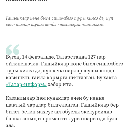
Гашыйклар көне быел сишәмбегә туры килсә дә, күп
кенә парлар шушы көндә кавышырга ниятләгән.
Бүген, 14 февральдә, Татарстанда 127 пар
өйләнешәчәк. Гашыйклар көне быел сишәмбегә
туры килсә дә, күп кенә парлар шушы көндә
кавышып, гаилә корырга ниятләгән. Бу хакта
«Татар-информ»
хәбәр итә.
Казанлылар һәм кунаклар өчен бу көнне
шактый чаралар билгеләнгән. Гашыйклар бер
билет белән махсус автобуслы экскурсиядә
башкаланың иң романтик урыннарында була
ала.