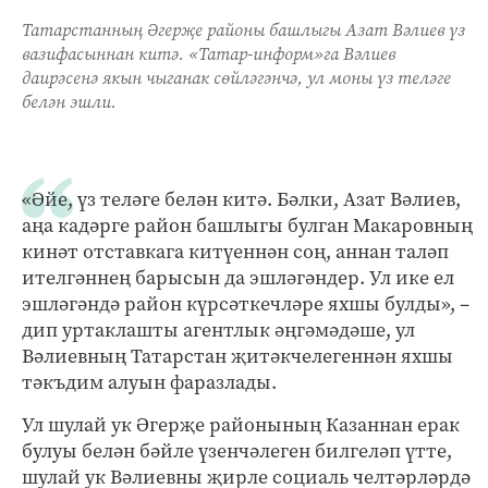
Татарстанның Әгерҗе районы башлыгы Азат Вәлиев үз
вазифасыннан китә. «Татар-информ»га Вәлиев
даирәсенә якын чыганак сөйләгәнчә, ул моны үз теләге
белән эшли.
«Әйе, үз теләге белән китә. Бәлки, Азат Вәлиев,
аңа кадәрге район башлыгы булган Макаровның
кинәт отставкага китүеннән соң, аннан таләп
ителгәннең барысын да эшләгәндер. Ул ике ел
эшләгәндә район күрсәткечләре яхшы булды», –
дип уртаклашты агентлык әңгәмәдәше, ул
Вәлиевның Татарстан җитәкчелегеннән яхшы
тәкъдим алуын фаразлады.
Ул шулай ук Әгерҗе районының Казаннан ерак
булуы белән бәйле үзенчәлеген билгеләп үтте,
шулай ук Вәлиевны җирле социаль челтәрләрдә