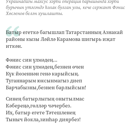
Украинадагы махсус хәрби операция барышында хәрби
бурычын үтәгәндә һәлак булган улы, кече сержант Фәнис
Хөсәенов белән хушлашты.
Батыр егеткә багышлап Татарстанның Азнакай
районы кызы Ләйлә Карамова шигырь иҗат
иткән.
Фәнис син үлмәдең...
Фәнис син үлмәдең,безнен өчен
Күк йөзеннән генә карыйсың.
Туганнарым юксынмагыз диеп
Барчабызны,безнен барлыйсын!
Синең батырлыгың онытылмас
Кәбереңә,гөлләр чәчербез.
Их, батыр егете Тәтешленең
Тыныч йокла,зинһар диярбез!