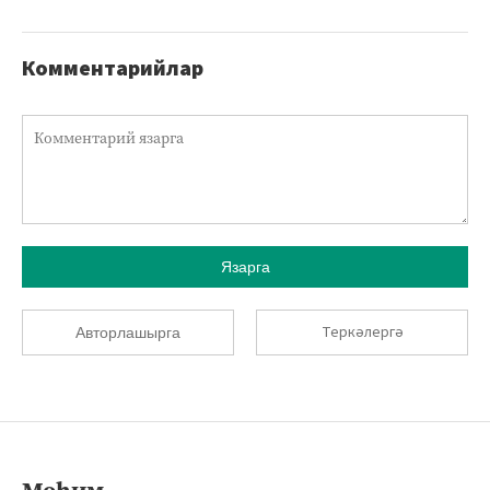
Комментарийлар
Язарга
Теркәлергә
Авторлашырга
Мөһим