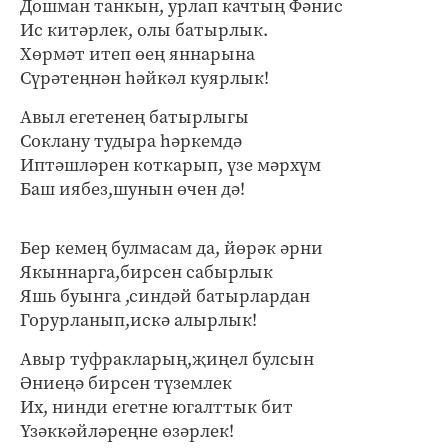
Дошман танкын, урлап качтың Фәнис
Ис китәрлек, олы батырлык.
Хөрмәт итеп өең яннарына
Сүрәтеңнән һәйкәл куярлык!
Авыл егетенең батырлыгы
Соклану тудыра һәркемдә
Иптәшләрен коткарып, үзе мәрхүм
Баш иябез,шунын өчен дә!
Бер кемең булмасам да, йөрәк әрни
Якыннарга,бирсен сабырлык
Яшь буынга ,синдәй батырлардан
Горурланып,искә алырлык!
Авыр туфракларың,җиңел булсын
Әниеңә бирсен түземлек
Их, нинди егетне югалттык бит
Үзәккәйләреңне өзәрлек!