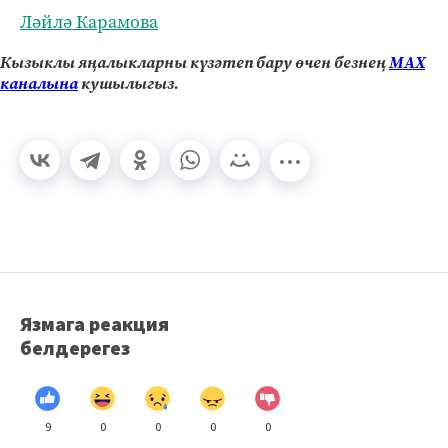
Ләйлә Карамова
Кызыклы яңалыкларны күзәтеп бару өчен безнең
МАХ
каналына
кушылыгыз.
Язмага реакция
белдерегез
9
0
0
0
0