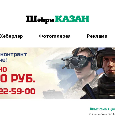
 Хәбәрләр
Фотогалерея
Реклама
#кыскача яңа
03 ноябрь 2016