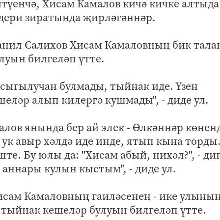
йтүенчә, Хисам Камалов кичә кичке алтыда
ндери зиратында җирләгәннәр.
Данил Салихов Хисам Камаловның бик тал
улуын билгеләп үтте.
, сыгылучан булмады, тыйнак иде. Үзен
шеләр алып килергә кушмады", - диде ул.
лов янында бер ай элек - Өлкәннәр көнен
 ук авыр хәлдә иде инде, ятып кына торды
те. Бу юлы да: "Хисам абый, нихәл?", - диг
 аннары кулын кыстым", - диде ул.
исам Камаловның гаиләсенең - ике улының
м тыйнак кешеләр булуын билгеләп үтте.