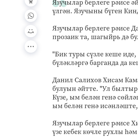
Язучылар берлеге рәисе ә
үлгән. Язучыны бүген Ки
Язучылар берлеге рәисе 
прозаик та, шагыйрь дә б
"Бик туры сүзле кеше иде
бүләкләргә барганда да ке
Данил Салихов Хисам Кама
булуын әйтте. "Ул былтыр
Күзе, ым белән генә сөйләш
ым белән генә исәнләште,
Язучылар берлеге рәисе Х
үзе кебек көчле рухлы һә