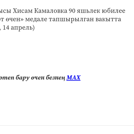
ысы Хисам Камаловка 90 яшьлек юбилее
әт өчен» медале тапшырылган вакытта
 14 апрель)
теп бару өчен безнең
МАХ