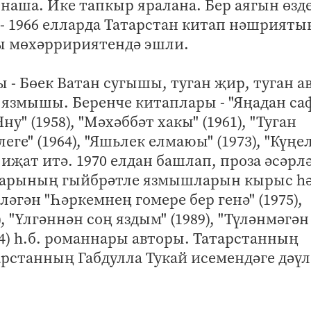
наша. Ике тапкыр яралана. Бер аягын өзд
4 - 1966 елларда Татарстан китап нәшрият
ты мөхәрририятендә эшли.
 - Бөек Ватан сугышы, туган җир, туган а
 язмышы. Беренче китаплары - "Яңадан са
"Яну" (1958), "Мәхәббәт хакы" (1961), "Туган
леге" (1964), "Яшьлек елмаюы" (1973), "Күңе
 иҗат итә. 1970 елдан башлап, проза әсәрл
шларының гыйбрәтле язмышларын кырыс һ
ләгән "Һәркемнең гомере бер генә" (1975),
), "Үлгәннән соң яздым" (1989), "Түләнмәгән
2004) һ.б. романнары авторы. Татарстанның
тарстанның Габдулла Тукай исемендәге дәүл