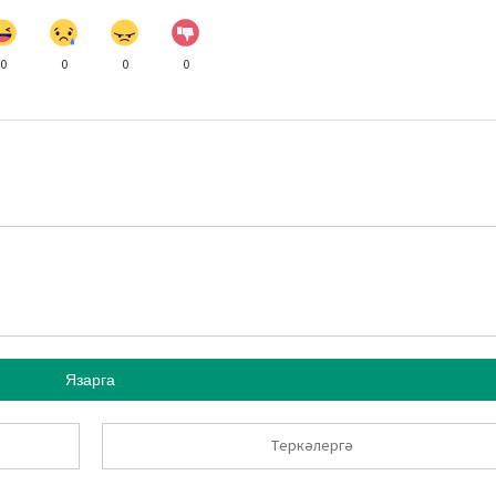
0
0
0
0
Язарга
Теркәлергә