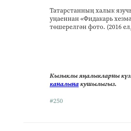
Татарстанның халык язуч
уңаеннан «Фидакарь хезм
төшерелгән фото. (2016 ел,
Кызыклы яңалыкларны күзә
каналына
кушылыгыз.
#250