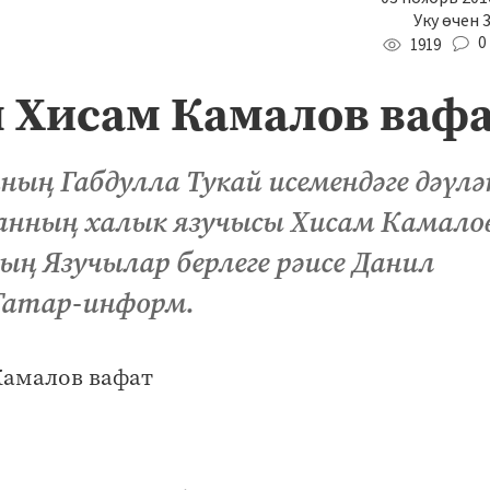
Уку өчен 
0
1919
 Хисам Камалов ваф
ың Габдулла Тукай исемендәге дәүл
анның халык язучысы Хисам Камало
ң Язучылар берлеге рәисе Данил
 Татар-информ.