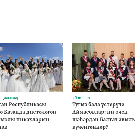
 яңалыклар
#Язмалар
тан Республикасы
Тугыз бала үстерүче
ә Казанда дистәләгән
Аймасовлар: ни өчен
рьюлы никахларын
шәһәрдән Балтач авыл
чәк
күченгәннәр?