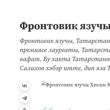
Фронтовик язучы
Фронтовик язучы, Татарстанн
премиясе лауреаты, Татарст
вафат. Бу хакта Татарстанны
Салихов хәбәр итте, дип яза