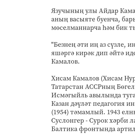
Язучының улы Айдар Кама
аның васыяте буенча, ба
мөселманнарча һәм бик т
"Безнең әти иң аз сүзле, 
яшәргә кирәк дип әйтә иде
Камалов.
Хисам Камалов (Хисам Нур
Татарстан АССРның Бөгелм
Исмәгыйль авылында туган
Казан дәүләт педагогия и
(1954) тәмамлый. 1943 ел
Суслонгер - Сурок хәрби л
Балтика фронтында арти