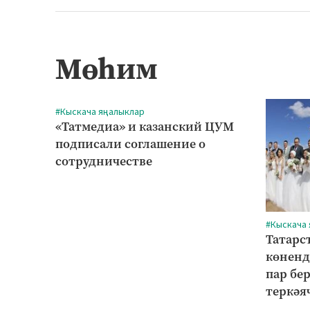
Мөһим
#Кыскача яңалыклар
«Татмедиа» и казанский ЦУМ
подписали соглашение о
сотрудничестве
#Кыскача
Татарс
көненд
пар бе
теркәя