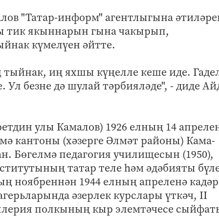
лов "Татар-информ" агентлыгына әтиләре
ры тик якыннарын гына чакырып,
ыйнак күмелүен әйтте.
иң тыйнак, иң яхшы күңелле кеше иде. Гаде
. Ул безне дә шулай тәрбияләде", - диде Ай
етдин улы Камалов) 1926 елның 14 апреле
ә кантоны (хәзерге Әлмәт районы) Кама-
. Бөгелмә педагогия училищесын (1950),
нститутының татар теле һәм әдәбияты бүл
ның ноябреннән 1944 елның апреленә кадәр
агерьларында әзерлек курслары үткәч, II
ллерия полкының кыр элемтәчесе сыйфат