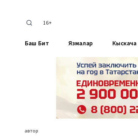
16+
Баш Бит
Язмалар
Кыскача
автор