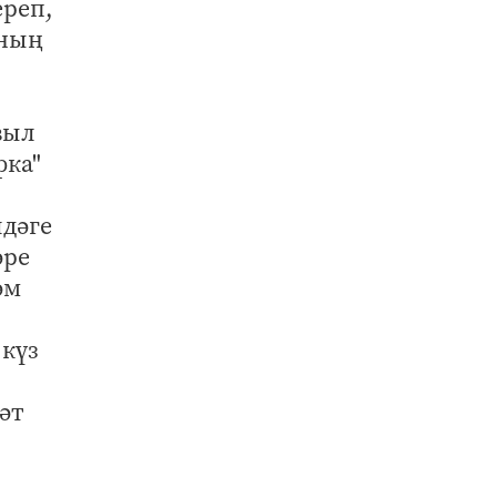
ереп,
ының
выл
фка"
лдәге
әре
әм
 күз
әт