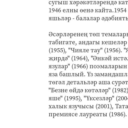
сугыш хәрәкәтләрендә кат
1946 елны өенә кайта.195
яшьләр - балалар әдәбия
Әсәрләренең төп темалары
табигате, андагы кешеләр
(1955), "Чияле тау" (1956). 
җирдә" (1964), "Әнкәй истә
язулар" (1966) поэмаларын
яза башлый. Үз заманда
төгәл детальләр аша сурәт
"Безне өйдә көтәләр" (1982
яше" (1995), "Үксезләр" (
халык язучысы (2001), Та
премиясе лауреаты (1986).