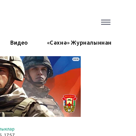
Видео
«Сәхнә» Журналыннан
лыклар
, 17:57