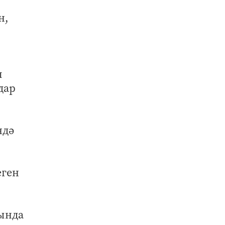
н,
л
дар
ндә
еген
ында