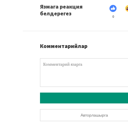
Язмага реакция
белдерегез
0
Комментарийлар
Авторлашырга