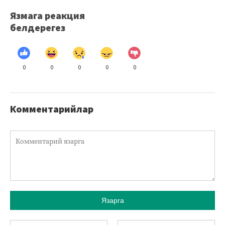
Язмага реакция
белдерегез
0
0
0
0
0
Комментарийлар
Язарга