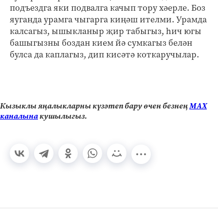
подъездга яки подвалга качып тору хәерле. Боз
яуганда урамга чыгарга киңәш ителми. Урамда
калсагыз, ышыкланыр җир табыгыз, һич югы
башыгызны боздан кием йә сумкагыз белән
булса да каплагыз, дип кисәтә коткаручылар.
Кызыклы яңалыкларны күзәтеп бару өчен безнең
МАХ
каналына
кушылыгыз.