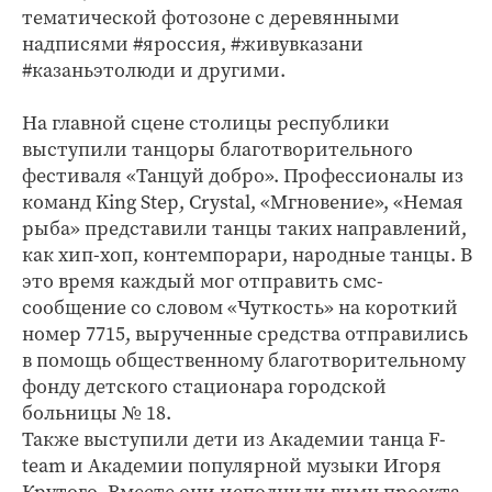
тематической фотозоне с деревянными
надписями #яроссия, #живувказани
#казаньэтолюди и другими.
На главной сцене столицы республики
выступили танцоры благотворительного
фестиваля «Танцуй добро». Профессионалы из
команд King Step, Crystal, «Мгновение», «Немая
рыба» представили танцы таких направлений,
как хип-хоп, контемпорари, народные танцы. В
это время каждый мог отправить смс-
сообщение со словом «Чуткость» на короткий
номер 7715, вырученные средства отправились
в помощь общественному благотворительному
фонду детского стационара городской
больницы № 18.
Также выступили дети из Академии танца F-
team и Академии популярной музыки Игоря
Крутого. Вместе они исполнили гимн проекта