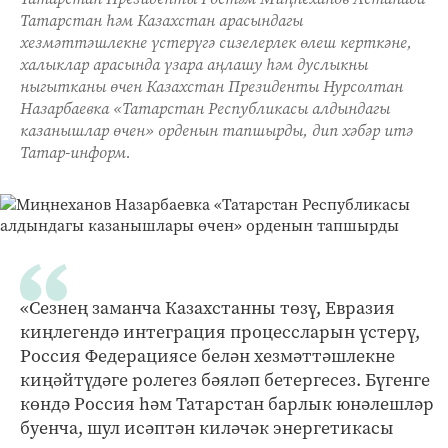
Татарстан һәм Казахстан арасындагы
хезмәттәшлекне үстерүгә сизелерлек өлеш керткәне,
халыклар арасында үзара аңлашу һәм дуслыкны
ныгытканы өчен Казахстан Президенты Нурсолтан
Назарбаевка «Татарстан Республикасы алдындагы
казанышлар өчен» орденын тапшырды, дип хәбәр итә
Татар-информ.
«Сезнең заманча Казахстанны төзү, Евразия
киңлегендә интеграция процессларын үстерү,
Россия Федерациясе белән хезмәттәшлекне
киңәйтүдәге ролегез бәяләп бетергесез. Бүгенге
көндә Россия һәм Татарстан барлык юнәлешләр
буенча, шул исәптән киләчәк энергетикасы