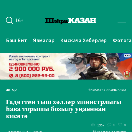
16+
Баш Бит
Язмалар
Кыскача Хәбәрләр
Фотога
автор
#кыскача яңалыклар
Гадәттән тыш хәлләр министрлыгы
һава торышы бозылу уңаеннан
кисәтә
0
0
1367