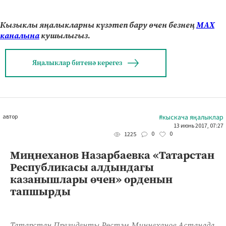
Кызыклы яңалыкларны күзәтеп бару өчен безнең
МАХ
каналына
кушылыгыз.
Яңалыклар битенә керегез
автор
#кыскача яңалыклар
13 июнь 2017, 07:27
0
0
1225
Миңнеханов Назарбаевка «Татарстан
Республикасы алдындагы
казанышлары өчен» орденын
тапшырды
Татарстан Президенты Рөстәм Миңнеханов Астанада