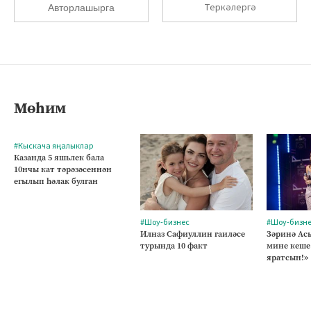
Теркәлергә
Авторлашырга
Мөһим
#Кыскача яңалыклар
Казанда 5 яшьлек бала
10нчы кат тәрәзәсеннән
егылып һәлак булган
#Шоу-бизнес
#Шоу-бизн
Илназ Сафиуллин гаиләсе
Зәринә Асы
турында 10 факт
мине кеше
яратсын!»