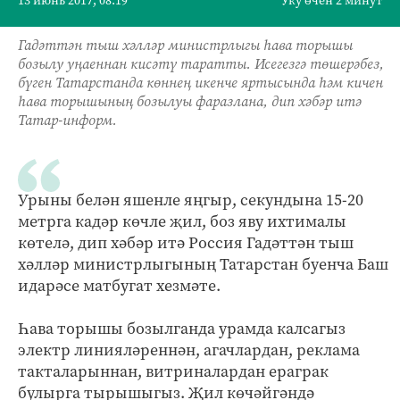
13 июнь 2017, 08:19
Уку өчен 2 минут
Гадәттән тыш хәлләр министрлыгы һава торышы
бозылу уңаеннан кисәтү таратты. Исегезгә төшерәбез,
бүген Татарстанда көннең икенче яртысында һәм кичен
һава торышының бозылуы фаразлана, дип хәбәр итә
Татар-информ.
Урыны белән яшенле яңгыр, секундына 15-20
метрга кадәр көчле җил, боз яву ихтималы
көтелә, дип хәбәр итә Россия Гадәттән тыш
хәлләр министрлыгының Татарстан буенча Баш
идарәсе матбугат хезмәте.
Һава торышы бозылганда урамда калсагыз
электр линияләреннән, агачлардан, реклама
такталарыннан, витриналардан ераграк
булырга тырышыгыз. Җил көчәйгәндә