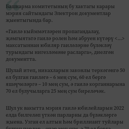
Башкарма комитетының бу хактагы карары
мэрия сайтындагы Электрон документлар
җыентыгында бар.
«Гаилә кыйммәтләрен пропагандалау,
җәмгыятьтә гаилә ролен һәм абруен күтәрү <...>
максатыннан юбиляр гаиләләрне бүләкләү
турындагы нигезләмәне расларга», диелгән
документта.
Шулай итеп, никахларын законлы теркәгәнгә 50
ел булган гаиләгә – 6 мең сум, 60 ел бергә
яшәүчеләргә – 10 мең сум, ә гаилә корганнарына
70 ел булучыларга 25 мең сум биреләчәк.
Шул ук вакытта мэрия гаилә юбилейларын 2022
елда билгеләп үткән парларны да бүләкләргә
җыена. Узган ел алтын һәм бриллиант туйлары
булган парлар – өчәр мең сум, ә 70 ел бергә