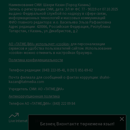
Наименование СМИ: Шахри Казан (Город Казань)
Запись о регистрации СМИ, дата: ЭЛ № ФС 77 - 90219 от 07.10.2025
выдано Федеральной службой по надзору в сфере связи,
информационных технологий и массовых коммуникаций
ФИО главного редактора: и.о. Васильева Эльза Рафаиловна
Адрес редакции: 420066, Российская Федерация, Республика
Татарстан, г.Казань, ул.Декабристов, д.2
АО «ТАТМЕДИА» использует «cookie»
для персонализации
сервисов и удобства пользователей сайтом. Использование
«cookie» можно отменить в настройках браузера.
Политика конфиденциальности
Телефон редакции:
(843) 222-05-41, 8 (917) 851-69-62
Почта филиала для сообщений о фактах коррупции: shahri-
kazan@tatmedia.com
Учредитель СМИ: АО «ТАТМЕДИА»
Антикоррупционная политика
Телефон АО «ТАТМЕДИА»: (843) 222 09 84
Live Internet
16+
Безнең Вконтакте төркеменә языл!