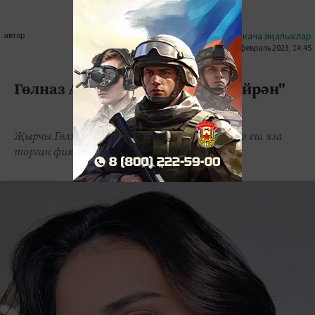
автор
#кыскача яңалыклар
02 февраль 2023, 14:45
0
1
2066
Гөлназ Асаевага: "Җырларга өйрән"
Җырчы Гөлназ Асаева социаль челтәрдә үзенә еш яза
торган фикерләр белән уртаклашкан.