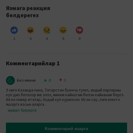
Язмага реакция
белдерегез
1
0
0
0
0
Комментарийлар
1
Без имени
0
0
Э нигэ Казанда гына, Татарстан буенча тугел, андый парларны
куп дип белэлэр ме эллэ, минем кайнатам белэн кайнанам бергэ
64 ел гомер итэлэр, Ходай куп курмэсен. Исэн-сау ,тигезлектэ
яшэргэ язсын аларга .
җавап бирергә
Комментарий язарга