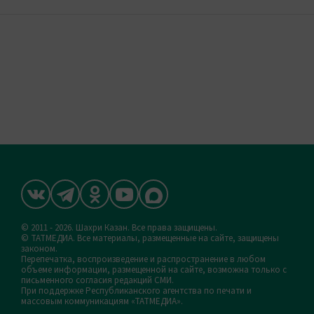
© 2011 - 2026. Шахри Казан. Все права защищены.
© ТАТМЕДИА. Все материалы, размещенные на сайте, защищены
законом.
Перепечатка, воспроизведение и распространение в любом
объеме информации, размещенной на сайте, возможна только с
письменного согласия редакций СМИ.
При поддержке Республиканского агентства по печати и
массовым коммуникациям «ТАТМЕДИА».