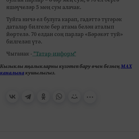
яшәүчеләр 5 мең сум алачак.
Туйга ничә ел булуга карап, гадәттә түгәрәк
даталар билгеле бер атама белән аталып
йөртелә. 70 елдан соң парлар «Бәрәкәт туй»
билгеләп үтә.
Чыганак -
"Татар-информ"
Кызыклы яңалыкларны күзәтеп бару өчен безнең
МАХ
каналына
кушылыгыз.