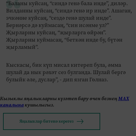
“Баланы куйсаң, “синдә генә бала инде”, диләр.
Вилданны куйсаң, “синдә генә ир инде”. Ашаган,
эчкәнне куйсаң, “сездә генә шулай инде”.
Бернәрсә дә куймасаң, “син исәнме ул?”
Җырларны куйсаң, “җырларга өйрән”.
Җырларны куймасаң, “беткән инде бу, бүтән
җырламый”.
Кыскасы, бик күп мисал китереп була, әмма
шулай да нык рәхәт сез булганда. Шулай бергә
булыйк әле, дуслар”, - дип язган Гөлназ.
Кызыклы яңалыкларны күзәтеп бару өчен безнең
МАХ
каналына
кушылыгыз.
Яңалыклар битенә керегез