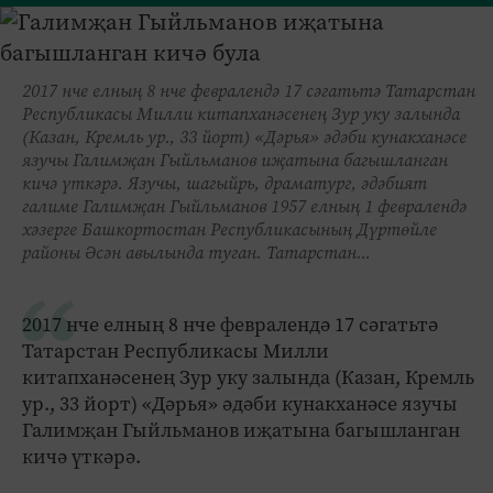
2017 нче елның 8 нче февралендә 17 сәгатьтә Татарстан
Республикасы Милли китапханәсенең Зур уку залында
(Казан, Кремль ур., 33 йорт) «Дәрья» әдәби кунакханәсе
язучы Галимҗан Гыйльманов иҗатына багышланган
кичә үткәрә. Язучы, шагыйрь, драматург, әдәбият
галиме Галимҗан Гыйльманов 1957 елның 1 февралендә
хәзерге Башкортостан Республикасының Дүртөйле
районы Әсән авылында туган. Татарстан...
2017 нче елның 8 нче февралендә 17 сәгатьтә
Татарстан Республикасы Милли
китапханәсенең Зур уку залында (Казан, Кремль
ур., 33 йорт) «Дәрья» әдәби кунакханәсе язучы
Галимҗан Гыйльманов иҗатына багышланган
кичә үткәрә.