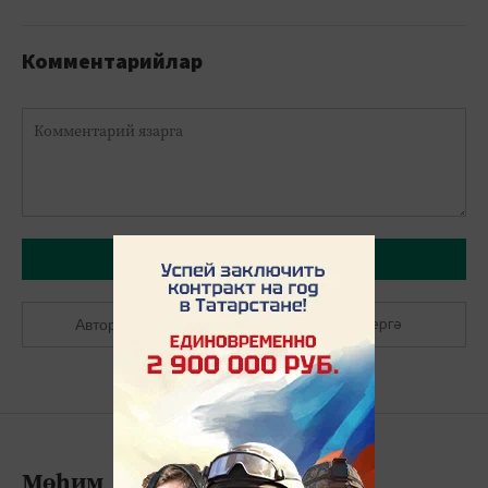
Комментарийлар
Язарга
Теркәлергә
Авторлашырга
Мөһим