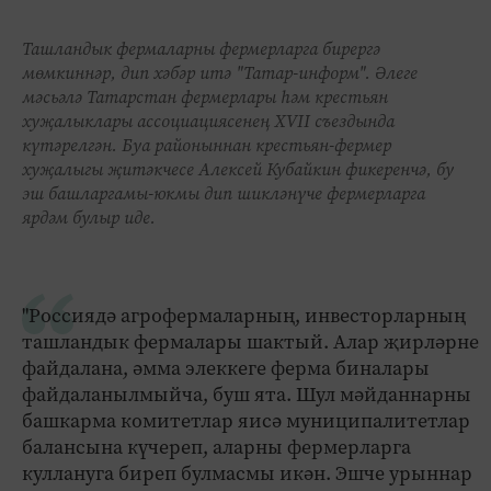
Ташландык фермаларны фермерларга бирергә
мөмкиннәр, дип хәбәр итә "Татар-информ". Әлеге
мәсьәлә Татарстан фермерлары һәм крестьян
хуҗалыклары ассоциациясенең XVII съездында
күтәрелгән. Буа районыннан крестьян-фермер
хуҗалыгы җитәкчесе Алексей Кубайкин фикеренчә, бу
эш башларгамы-юкмы дип шикләнүче фермерларга
ярдәм булыр иде.
"Россиядә агрофермаларның, инвесторларның
ташландык фермалары шактый. Алар җирләрне
файдалана, әмма элеккеге ферма биналары
файдаланылмыйча, буш ята. Шул мәйданнарны
башкарма комитетлар яисә муниципалитетлар
балансына күчереп, аларны фермерларга
куллануга биреп булмасмы икән. Эшче урыннар