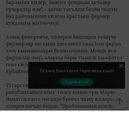
барлыкка килер, пенсия фондына акчалар
күчерелер иде", - дигән тәкъдим белән чыкты
Буа районыннан килгән крестьян-фермер
хуҗалыгы җитәкчесе.
Аның фикеренчә, эшләрен башларга теләүче
фермерлар еш кына шикләнеп кала һәм ферма
төзү кыенлыклары белән очраша. Монда исә
фермалар әзер, аларны бары тиешле кыяфәткә
генә китерергә кирәк, дигән фикердә Алексей
Безнең Вконтакте төркеменә языл!
Кубайкин.
Подписаться
Татарстан Премьер-министры урынбасары -
републиканың азык-төлек министры Марат
Әхмәтов әлеге мәсьәлә буенча чишү юлларын
эзләргә вәгъдә бирде. "Проблеманың асылы
ачык. Моны чишү бик үк җиңелләрдән түгел.
Һәр объект буенча индивидуаль якын килергә
кирәк", - диде ул.