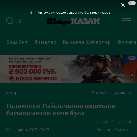
6
Автоматическое закрытие баннера через
16+
Баш Бит
Язмалар
Кыскача Хәбәрләр
Фотога
автор
#кыскача яңалыклар
Галимҗан Гыйльманов иҗатына
багышланган кичә була
0
0
1653
06 февраль 2017, 08:27
Уку өчен 2 минут