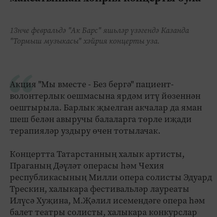
13нче февральдә "Ак Барс" яшьләр үзәгендә Казанда
"Тормыш музыкасы" хәйрия концерты уза.
Акция "Мы вместе - Без бергә" пациент-
волонтерлык оешмасына ярдәм итү йөзеннән
оештырыла. Барлык җыелган акчалар да яман
шеш белән авыручы балаларга төрле иҗади
терапияләр уздыру өчен тотылачак.
Концертта Татарстанның халык артисты,
Праганың Дәүләт операсы һәм Чехия
республикасының Милли опера солисты Эдуард
Трескин, халыкара фестивальләр лауреаты
Илүсә Хуҗина, М.Җәлил исемендәге опера һәм
балет театры солисты, халыкара конкурслар