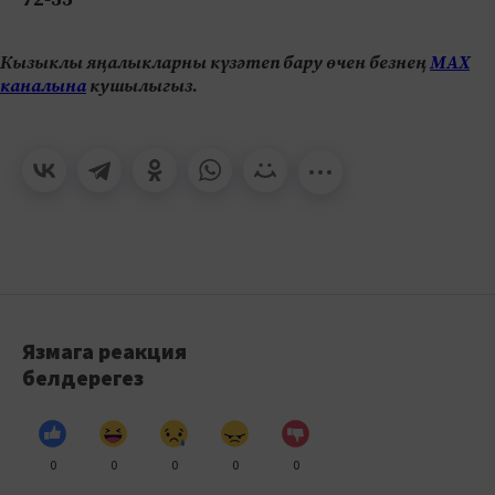
Кызыклы яңалыкларны күзәтеп бару өчен безнең
МАХ
каналына
кушылыгыз.
Язмага реакция
белдерегез
0
0
0
0
0