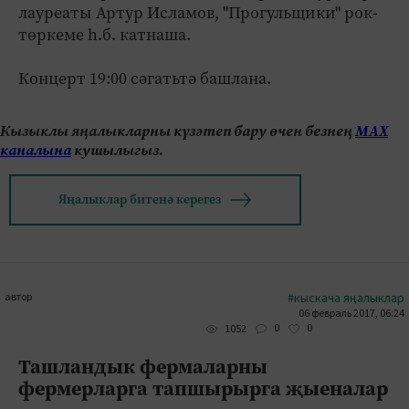
лауреаты Артур Исламов, "Прогульщики" рок-
төркеме һ.б. катнаша.
Концерт 19:00 сәгатьтә башлана.
Кызыклы яңалыкларны күзәтеп бару өчен безнең
МАХ
каналына
кушылыгыз.
Яңалыклар битенә керегез
автор
#кыскача яңалыклар
06 февраль 2017, 06:24
0
0
1052
Ташландык фермаларны
фермерларга тапшырырга җыеналар