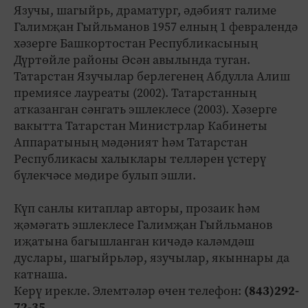
Язучы, шагыйрь, драматург, әдәбият галиме
Галимҗан Гыйльманов 1957 елның 1 февралендә
хәзерге Башкортостан Республикасының
Дүртөйле районы Әсән авылында туган.
Татарстан Язучылар берлегенең Абдулла Алиш
премиясе лауреаты (2002). Татарстанның
атказанган сәнгать эшлеклесе (2003). Хәзерге
вакытта Татарстан Министрлар Кабинеты
Аппаратының мәдәният һәм Татарстан
Республикасы халыклары телләрен үстерү
бүлекчәсе мөдире булып эшли.
Күп санлы китаплар авторы, прозаик һәм
җәмәгать эшлеклесе Галимҗан Гыйльманов
иҗатына багышланган кичәдә каләмдәш
дуслары, шагыйрьләр, язучылар, якыннары да
катнаша.
Керү ирекле. Элемтәләр өчен телефон:
(843)292-
72-35