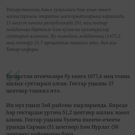
Татарстанның Авыл хуҗалыгы һәм азык-төлек
министрлыгы оператив мәгълүматларына караганда,
15 август көненә республикада 291 мең гектар
мәйданнан бөртекле һәм кузаклы культуралар
суктырып алынган. Бу пландагы мәйданның (1475,2
мең гектар) 19,7 процентын тәшкил итә, дип яза
Татар-информ.
Татарстан игенчеләре бу көнгә 1077,6 мең тонна
ашлык суктырып алган. Гектар уңышы 37
центнер тәшкил итә.
Иң мул уңыш Зәй районы кырларында. Биредә
һәр гектардан уртача 51,2 центнер ашлык җыеп
алына. Гектар уңышы буенча икенче-өченче
урында Сарман (51 центнер) һәм Нурлат (50
центнер) районнары бара.