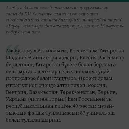
Алабуга дәүләт музей-тыюлыгының күргәзмәләр
залында ХII Халыкара заманча сәнгать арт-
симпозиумында катнашучыларның эшләреннән торган
«Гореф-гадәтләр» дип аталган күргәзмә эше 18 августка
кадәр дәвам итә.
Алабуга музей-тыюлыгы, Россия һәм Татарстан
Мәдәният министрлыклары, Россия Рәссамнар
берлегенең Татарстан бүлеге белән берлектә
оештырган әлеге чара елның-елында уңай
нәтиҗәләре белән куандыра. Проект дәвам
иткән ун көн эчендә алты илдән: Россия,
Венгрия, Казакъстан, Төрекмәнстан, Төркия,
Украина (читтән торып) һәм Россиянең ун
республикасыннан килгән 49 рәссам музей-
тыюлык фонды тупланмасын 87 уникаль эш
белән тулыландырган.