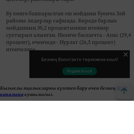
Бу көнгә башкарылган эш мәйданы буенча Зәй
районы лидерлар сафында. Биредә барлык
мәйданның 30,2 процентыннан игеннәр
суктырып алынган. Икенче баскычта - Апас (29,4
процент), өченчедә - Нурлат (26,5 процент)
игенчеләре.
Безнең Вконтакте төркеменә языл!
Подписаться
Кызыклы яңалыкларны күзәтеп бару өчен безнең
МАХ
каналына
кушылыгыз.
Яңалыклар битенә керегез