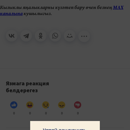
Кызыклы яңалыкларны күзәтеп бару өчен безнең
МАХ
каналына
кушылыгыз.
Язмага реакция
белдерегез
0
0
0
0
0