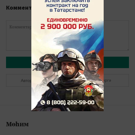
Комментарийлар
Язарга
Теркәлергә
Авторлашырга
Мөһим