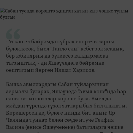
- Үткән ел бәйрәмдә күбрәк спортчыларны
бүләкләсәк, быел "Гаилә елы" кебегрәк ясадык,
бер юбилярны да бүләксез калдырмаска
тырыштык, - ди Яшәүчедәге бәйрәмне
оештырып йөргән Илшат Харисов.
Башка авыллардагы Сабан туйларыннан
аермалы буларак, Яшәүчедә "Авыл көне"ндә һәр
елны хатын-кызлар көрәше була. Быел да
мәйдан түрендә гүзәл затларыбыз бил алышты.
Көрәшерсең дә, бүләге нинди бит аның: Яр
Чаллыда туннар белән сәүдә итүче Гөлфия
Васина (әнисе Яшәүченеке) батырларга чәшке