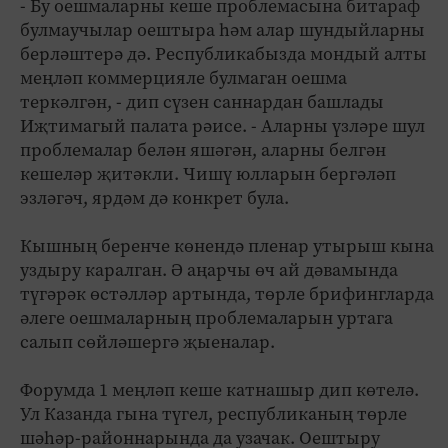
- Бу оешмаларны кеше проблемасына битараф
булмаучылар оештыра һәм алар шундыйларны
берләштерә дә. Республикабызда мондый алты
меңләп коммерцияле булмаган оешма
теркәлгән, - дип сүзен саннардан башлады
Иҗтимагый палата рәисе. - Аларны үзләре шул
проблемалар белән яшәгән, аларны белгән
кешеләр җитәкли. Чишү юлларын бергәләп
эзләгәч, ярдәм дә конкрет була.
Кышның беренче көнендә пленар утырыш кына
уздыру каралган. Ә аңарчы өч ай дәвамында
түгәрәк өстәлләр артында, төрле брифингларда
әлеге оешмаларның проблемаларын уртага
салып сөйләшергә җыеналар.
Форумда 1 меңләп кеше катнашыр дип көтелә.
Ул Казанда гына түгел, республиканың төрле
шәһәр-районнарында да узачак. Оештыру