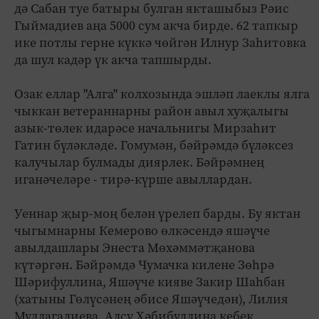
дә Сабан туе батыры булган якташыбыз Рәис
Гыймадиев аңа 5000 сум акча бирде. 62 тапкыр
ике потлы герне күккә чөйгән Илнур Заһитовка
да шул кадәр үк акча тапшырды.
Озак еллар "Алга" колхозында эшләп лаеклы ялга
чыккан ветераннарны район авыл хуҗалыгы
азык-төлек идарәсе начальнигы Мирзаһит
Гатин бүләкләде. Гомумән, бәйрәмдә бүләксез
калучылар булмады диярлек. Бәйрәмнең
иганәчеләре - тирә-күрше авыллардан.
Уеннар җыр-моң белән үрелеп барды. Бу яктан
чыгымнарны Кемерово өлкәсендә яшәүче
авылдашлары Энеста Мөхәммәтҗанова
күтәргән. Бәйрәмдә Чумачка килене Зөһрә
Шәрифуллина, Яшәүче кияве Закир Шаһбан
(хатыны Гөлүсәнең әбисе Яшәүчедән), Лилия
Муллагалиева, Алсу Хәбибуллина кебек