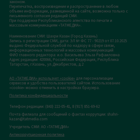
законом.
Перепечатка, воспроизведение и распространение в любом
объеме информации, размещенной на сайте, возможна только с
письменного согласия редакций СМИ.
При поддержке Республиканского агентства по печати и
массовым коммуникациям «ТАТМЕДИА».
Наименование СМИ: Шахри Казан (Город Казань)
Запись о регистрации СМИ, дата: ЭЛ № ФС 77 - 90219 от 07.10.2025
выдано Федеральной службой по надзору в сфере связи,
информационных технологий и массовых коммуникаций
ФИО главного редактора: и.о. Васильева Эльза Рафаиловна
Адрес редакции: 420066, Российская Федерация, Республика
Татарстан, г.Казань, ул.Декабристов, д.2
АО «ТАТМЕДИА» использует «cookie»
для персонализации
сервисов и удобства пользователей сайтом. Использование
«cookie» можно отменить в настройках браузера.
Политика конфиденциальности
Телефон редакции:
(843) 222-05-41, 8 (917) 851-69-62
Почта филиала для сообщений о фактах коррупции: shahri-
kazan@tatmedia.com
Учредитель СМИ: АО «ТАТМЕДИА»
Антикоррупционная политика