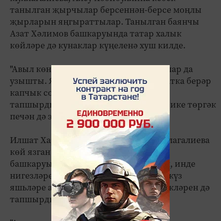
танылган җырчылар берсеннән-берсе моңлы
җырларын яңгыраттылар. Танылган баянчы
Азат Хәлимов башкаруында татар халык
көйләре дә кунаклар күңеленә хуш килде.
"Авыл көне"едә Яшәүче болынында атлар да
узышты. Ярышларда катнашкан һәр атка берәр
капчык солы һәм истәлек бүләкләре
тапшырдылар, ә беренче килгән атка ике төргәк
печән дә эләкте.
Илшат Харисов сүзләренә Лилия Муллагалиева
көй язган "Иншарым" җырын (автор
башкаруында) шул авылда туып үскән, инде
нигезләре юкка чыккан иншарлылар күз
яшьләре аша тыңлады, җырчыга бүләкләрен дә
тапшырдылар.