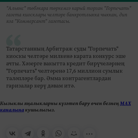
"Альянс" төбәкара төркемгә карый торган "Горпечать"
газета киосклары челтәре банкротлыкка чыккан, дип
яза "Коммерсант" газетасы.
Татарстанның Арбитраж суды "Горпечать"
киоскы челтәре милкенә карата конкурс эше
ачты. Хәзерге вакытта кредит бирүчеләрнең
"Горпечать" челтәренә 17,6 миллион сумлык
таләпләре бар. Әмма контрагентлардан
гаризалар керү дәвам итә.
Кызыклы яңалыкларны күзәтеп бару өчен безнең
МАХ
каналына
кушылыгыз.