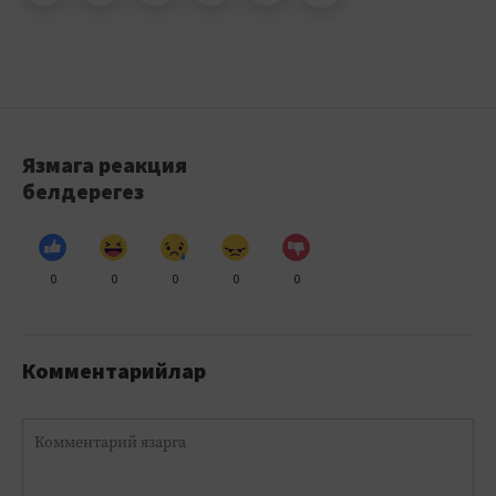
Язмага реакция
белдерегез
0
0
0
0
0
Комментарийлар