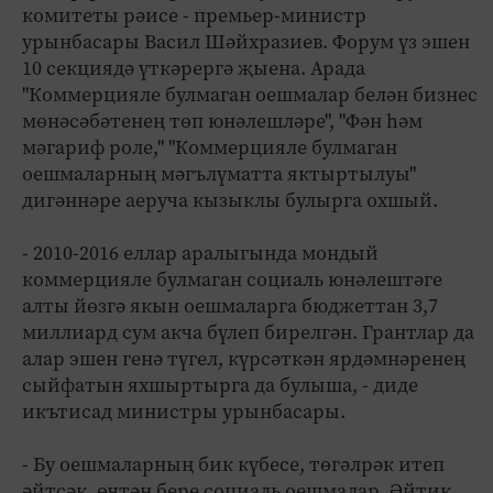
комитеты рәисе - премьер-министр
урынбасары Васил Шәйхразиев. Форум үз эшен
10 секциядә үткәрергә җыена. Арада
"Коммерцияле булмаган оешмалар белән бизнес
мөнәсәбәтенең төп юнәлешләре", "Фән һәм
мәгариф роле," "Коммерцияле булмаган
оешмаларның мәгълүматта яктыртылуы"
дигәннәре аеруча кызыклы булырга охшый.
- 2010-2016 еллар аралыгында мондый
коммерцияле булмаган социаль юнәлештәге
алты йөзгә якын оешмаларга бюджеттан 3,7
миллиард сум акча бүлеп бирелгән. Грантлар да
алар эшен генә түгел, күрсәткән ярдәмнәренең
сыйфатын яхшыртырга да булыша, - диде
икътисад министры урынбасары.
- Бу оешмаларның бик күбесе, төгәлрәк итеп
әйтсәк, өчтән бере социаль оешмалар. Әйтик,