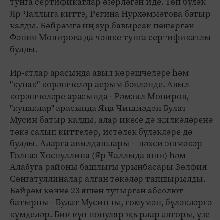
тунга сертификатлар әзерләгән иде. Төп бүләк
Яр Чаллыга китте, Регина Нурхәммәтова батыр
калды. Бәйрәмгә иң зур бавырсак пешергән
Фәния Мөнирова да чәшке тунга сертификатлы
булды.
Ир-атлар арасында авыл көрәшчеләре һәм
"кунак" көрәшчеләр аерым бәяләнде. Авыл
көрәшчеләре арасында - Рәмзил Мөниров,
"кунаклар" арасында Яңа Чишмәдән Булат
Мусин батыр калды, алар икесе дә җилкәләренә
тәкә салып киттеләр, истәлек бүләкләре дә
булды. Аларга авылдашлары - шәхси эшмәкәр
Гөлназ Хөснуллина (Яр Чаллыда яши) һәм
Алабуга районы башлыгы урынбасары Зөлфия
Сөнгатуллиналар алган тәкәләр тапшырылды.
Бәйрәм көнне 23 яшен тутырган абсолют
батырны - Булат Мусинны, гомумән, бүләкләргә
күмделәр. Бик күп популяр җырлар авторы, үзе