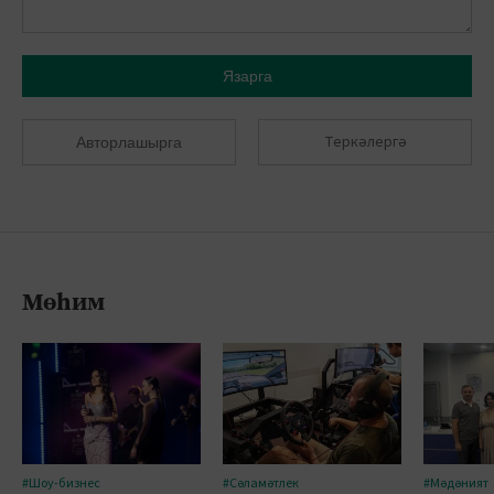
Язарга
Теркәлергә
Авторлашырга
Мөһим
#Шоу-бизнес
#Сәламәтлек
#Мәдәният