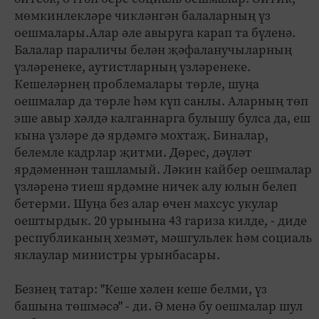
мөмкинлекләре чикләнгән балаларның үз
оешмалары.Алар әле авыруга карап та бүленә.
Балалар параличы белән җәфаланучыларның
үзләренеке, аутистларның үзләренеке.
Кешеләрнең проблемалары төрле, шуңа
оешмалар да төрле һәм күп санлы. Аларның төп
эше авыр хәлдә калганнарга булышу булса да, еш
кына үзләре дә ярдәмгә мохтаҗ. Биналар,
белемле кадрлар җитми. Дөрес, дәүләт
ярдәменнән ташламый. Ләкин кайбер оешмалар
үзләренә тиеш ярдәмне ничек алу юлын белеп
бетерми. Шуңа без алар өчен махсус укулар
оештырдык. 20 урынына 43 гариза килде, - диде
республиканың хезмәт, мәшгульлек һәм социаль
яклаулар министры урынбасары.
Безнең татар: "Кеше хәлен кеше белми, үз
башына төшмәсә" - ди. Ә менә бу оешмалар шул