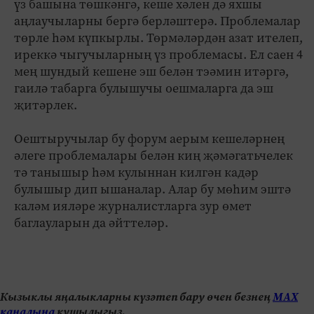
үз башына төшкәнгә, кеше хәлен дә яхшы
аңлаучыларны бергә берләштерә. Проблемалар
төрле һәм күпкырлы. Төрмәләрдән азат ителеп,
иреккә чыгучыларның үз проблемасы. Ел саен 4
мең шундый кешене эш белән тэәмин итәргә,
гаилә табарга булышучы оешмаларга да эш
җитәрлек.
Оештыручылар бу форум аерым кешеләрнең
әлеге проблемалары белән киң җәмәгатьчелек
тә танышыр һәм кулыннан килгән кадәр
булышыр дип ышаналар. Алар бу мөһим эштә
каләм ияләре журналистларга зур өмет
баглауларын да әйттеләр.
Кызыклы яңалыкларны күзәтеп бару өчен безнең
МАХ
каналына
кушылыгыз.