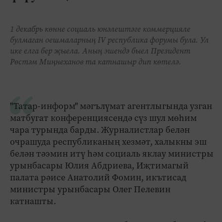
1 декабрь көнне социаль юнәлештәге коммерцияле
булмаган оешмаларның IV республика форумы була. Ул
ике елга бер җыела. Аның эшендә быел Президент
Рөстәм Миңнеханов та катнашыр дип көтелә.
"Татар-информ" мәгълүмат агентлыгында узган
матбугат конференциясендә сүз шул мөһим
чара турында барды. Журналистлар белән
очрашуда республиканың хезмәт, халыкны эш
белән тәэмин итү һәм социаль яклау министры
урынбасары Юлия Абдриева, Иҗтимагый
палата рәисе Анатолий Фомин, икътисад
министры урынбасары Олег Пелевин
катнашты.