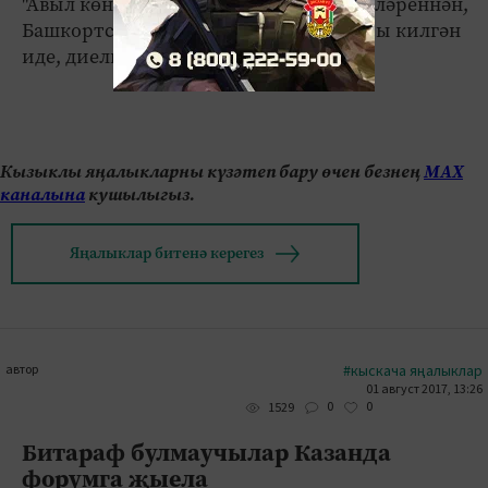
"Авыл көне"нә Ульяновск, Самара өлкәләреннән,
Башкортстаннан да да сәүдә нокталары килгән
иде, диелгән район хәбәрендә.
Кызыклы яңалыкларны күзәтеп бару өчен безнең
МАХ
каналына
кушылыгыз.
Яңалыклар битенә керегез
автор
#кыскача яңалыклар
01 август 2017, 13:26
0
0
1529
Битараф булмаучылар Казанда
форумга җыела