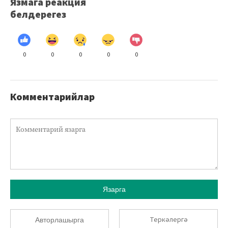
Язмага реакция
белдерегез
0
0
0
0
0
Комментарийлар
Язарга
Теркәлергә
Авторлашырга