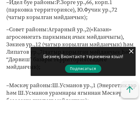
–Идел буе районы:Р.Зорге ур.,66, корп.1
(парковка территориясе), Ю.Фучик ур.,72
(чатыр корылган мәйданчык);
–Совет районы:Аграрный ур.,2(«Казан»
агросәнәгать паркының ачык мәйданчыгы),
Зәкиев ур.,12 (чатыр корылган мәйданчык) һәм
Липатов ур.,7(чатыр корылган мәйданчык һәм
Безнең Вконтакте төркеменә языл!
“Дәрвиш” базары территориясендәге
мәйданчык);
Подписаться
–Мәскәү районы:Ш.Усманов ур.,1 (Энергетиклар
һәм Ш.Усманов урамнары ягыннан Мәскәү
базарына чиктәш мәйданчык);
–Зеленодольск районы:Яңа Тура һәм Осиново
поселокларында:(«Радужный» сәүдә үзәге
янында һәм «Яңа Тура» технополисы янында);
–Юдино поселыгында (Революция ур.,12);