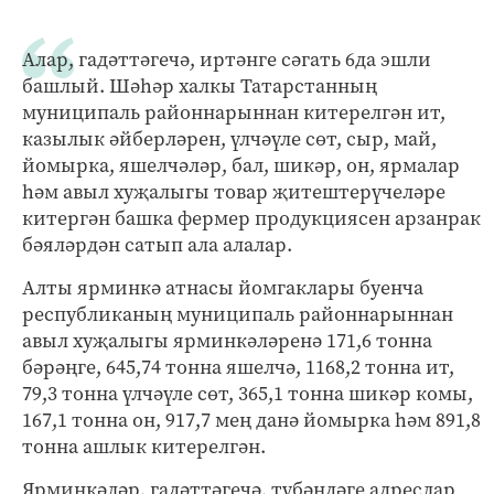
Алар, гадәттәгечә, иртәнге сәгать 6да эшли
башлый. Шәһәр халкы Татарстанның
муниципаль районнарыннан китерелгән ит,
казылык әйберләрен, үлчәүле сөт, сыр, май,
йомырка, яшелчәләр, бал, шикәр, он, ярмалар
һәм авыл хуҗалыгы товар җитештерүчеләре
китергән башка фермер продукциясен арзанрак
бәяләрдән сатып ала алалар.
Алты ярминкә атнасы йомгаклары буенча
республиканың муниципаль районнарыннан
авыл хуҗалыгы ярминкәләренә 171,6 тонна
бәрәңге, 645,74 тонна яшелчә, 1168,2 тонна ит,
79,3 тонна үлчәүле сөт, 365,1 тонна шикәр комы,
167,1 тонна он, 917,7 мең данә йомырка һәм 891,8
тонна ашлык китерелгән.
Ярминкәләр, гадәттәгечә, түбәндәге адреслар