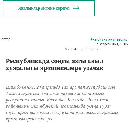
Яңалыклар битенә керегез
автор
#кыскача яңалыклар
23 апрель 2021, 15:05
0
0
1542
Республикада соңгы язгы авыл
хуҗалыгы ярминкәләре узачак
Шимбә көнне, 24 апрельдә Татарстан Республикасы
Авыл хуҗалыгы һәм азык-төлек министрлыгы
республика халкын Казанда, Чаллыда, Яшел Үзән
районының Октябрьский поселогында («Яңа Тура»
сәүдә-ярминкә комплексы) уза торган авыл хуҗалыгы
ярминкәләренә чакыра.