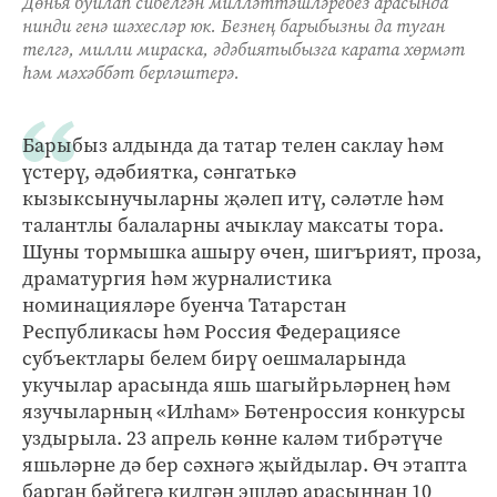
Дөнья буйлап сибелгән милләттәшләребез арасында
нинди генә шәхесләр юк. Безнең барыбызны да туган
телгә, милли мираска, әдәбиятыбызга карата хөрмәт
һәм мәхәббәт берләштерә.
Барыбыз алдында да татар телен саклау һәм
үстерү, әдәбиятка, сәнгатькә
кызыксынучыларны җәлеп итү, сәләтле һәм
талантлы балаларны ачыклау максаты тора.
Шуны тормышка ашыру өчен, шигърият, проза,
драматургия һәм журналистика
номинацияләре буенча Татарстан
Республикасы һәм Россия Федерациясе
субъектлары белем бирү оешмаларында
укучылар арасында яшь шагыйрьләрнең һәм
язучыларның «Илһам» Бөтенроссия конкурсы
уздырыла. 23 апрель көнне каләм тибрәтүче
яшьләрне дә бер сәхнәгә җыйдылар. Өч этапта
барган бәйгегә килгән эшләр арасыннан 10