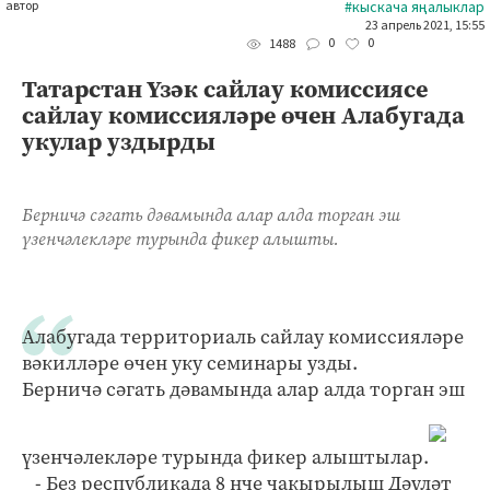
автор
#кыскача яңалыклар
23 апрель 2021, 15:55
0
0
1488
Татарстан Үзәк сайлау комиссиясе
сайлау комиссияләре өчен Алабугада
укулар уздырды
Берничә сәгать дәвамында алар алда торган эш
үзенчәлекләре турында фикер алышты.
Алабугада территориаль сайлау комиссияләре
вәкилләре өчен уку семинары узды.
Берничә сәгать дәвамында алар алда торган эш
үзенчәлекләре турында фикер алыштылар.
- Без республикада 8 нче чакырылыш Дәүләт