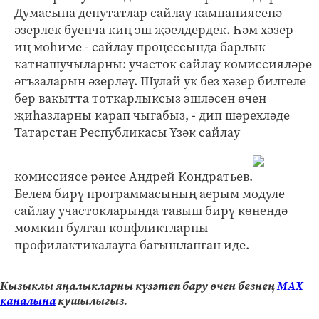
Думасына депутатлар сайлау кампаниясенә
әзерлек буенча киң эш җәелдердек. Һәм хәзер
иң мөһиме - сайлау процессында барлык
катнашучыларны: участок сайлау комиссияләре
әгъзаларын әзерләү. Шулай ук без хәзер билгеле
бер вакытта тоткарлыксыз эшләсен өчен
җиһазларны карап чыгабыз, - дип шәрехләде
Татарстан Республикасы Үзәк сайлау
комиссиясе рәисе Андрей Кондратьев.
Белем бирү программасының аерым модуле
сайлау участокларында тавыш бирү көнендә
мөмкин булган конфликтларны
профилактикалауга багышланган иде.
Кызыклы яңалыкларны күзәтеп бару өчен безнең
МАХ
каналына
кушылыгыз.