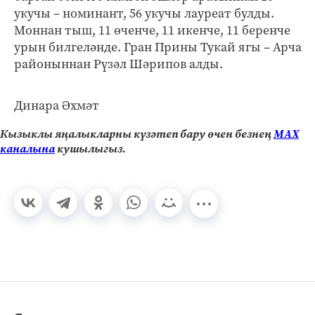
укучы – номинант, 56 укучы лауреат булды.
Моннан тыш, 11 өченче, 11 икенче, 11 беренче
урын билгеләнде. Гран Прины Тукай ягы – Арча
районыннан Рүзәл Шәрипов алды.
Динара Әхмәт
Кызыклы яңалыкларны күзәтеп бару өчен безнең
МАХ
каналына
кушылыгыз.