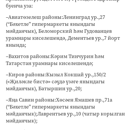
буенча уза:
–Авиатөзелеш районы:Ленинград ур.,27
(“Бәхетле” гипермаркеты янындагы
мәйданчык), Беломорский һәм Гудованцев
урамнары киселешендә, Дементьев ур.,7 йорт
янында;
–Вахитов районы:Кәрим Тинчурин һәм
Татарстан урамнары киселешендә;
–Киров районы:Кызыл Кокшай ур.,150/2
(«Җиләкле бистә» сәүдә үзәге янындагы
мәйданчык), Батыршин ур.,20;
–Яңа Савин районы:Хөсәен Ямашев пр.,71а
(“Бәхетле” гипермаркеты янындагы
мәйданчык);Лаврентьев ур.,10 (чатыр корылган
мәйданчык);