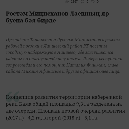
0
0
1367
Рөстәм Миңнеханов Лаешның яр
буена бәя бирде
Президент Татарстана Рустам Минниханов в рамках
рабочей поездки в Лаишевский район РТ посетил
городскую набережную в Лаишево, где завершаются
работы по благоустройству пляжа. Лидера республики
сопровождали его помощник Наталия Фишман, глава
района Михаил Афанасьев и другие официальные лица.
Концепция развития территории набережной
реки Кама общей площадью 9,3 га разделена на
две очереди. Площадь первой очереди развития
(2017 г.) - 4,2 га, второй (2018 г.) - 5,1 га.