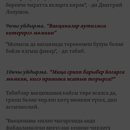
беренче чиратта якларга кирәк", - ди Дмитрий
Лопушов.
9нчы уйдырма.
"Вакциналар аутизмга
китерергә мөмкин"
"Монысы да вакцинада терекөмеш булуы белән
бәйле ялгыш фикер", - ди табиб.
10нчы уйдырма.
"Миңа грипп барыбер йогарга
мөмкин, нигә прививка ясатып торырга?"
Табиблар вакцинаның кайсы төре ясалса да,
грипп белән чирләп китү мөмкин түгел, дип
ассызыклый.
"Вакцинаны эшләп чыгарганда анда
файдаланылган вируслар кешене чирләтү