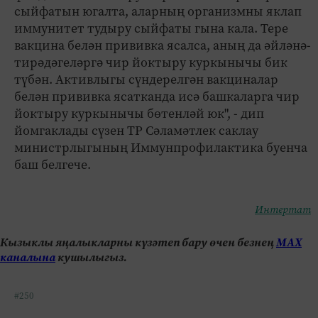
сыйфатын югалта, аларның организмны яклап
иммунитет тудыру сыйфаты гына кала. Тере
вакцина белән прививка ясалса, аның да әйләнә-
тирәдәгеләргә чир йоктыру куркынычы бик
түбән. Активлыгы сүндерелгән вакциналар
белән прививка ясатканда исә башкаларга чир
йоктыру куркынычы бөтенләй юк", - дип
йомгаклады сүзен ТР Сәламәтлек саклау
министрлыгының Иммунпрофилактика буенча
баш белгече.
Интертат
Кызыклы яңалыкларны күзәтеп бару өчен безнең
МАХ
каналына
кушылыгыз.
#250