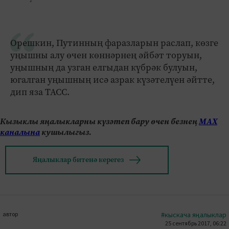
Орешкин, Путинның фаразларын раслап, көзге
уңышны алу өчен көннәрнең әйбәт торуын,
уңышның да узган елгыдан күбрәк булуын,
югалган уңышның исә азрак күзәтелүен әйтте,
дип яза ТАСС.
Кызыклы яңалыкларны күзәтеп бару өчен безнең
МАХ
каналына
кушылыгыз.
Яңалыклар битенә керегез
автор
#кыскача яңалыклар
25 сентябрь 2017, 06:22