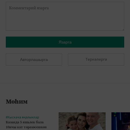
Язарга
Теркәлергә
Авторлашырга
Мөһим
#Кыскача яңалыклар
Казанда 5 яшьлек бала
10нчы кат тәрәзәсеннән