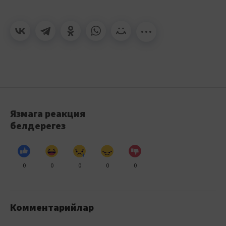
Язмага реакция
белдерегез
0
0
0
0
0
Комментарийлар