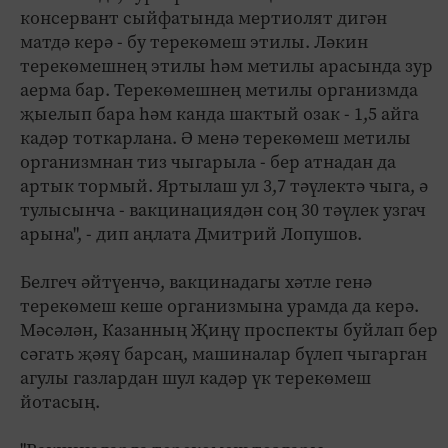
консервант сыйфатында мертиолят дигән
матдә керә - бу терекөмеш этилы. Ләкин
терекөмешнең этилы һәм метилы арасында зур
аерма бар. Терекөмешнең метилы организмда
җыелып бара һәм канда шактый озак - 1,5 айга
кадәр тоткарлана. Ә менә терекөмеш метилы
организмнан тиз чыгарыла - бер атнадан да
артык тормый. Яртылаш ул 3,7 тәүлектә чыга, ә
тулысынча - вакцинациядән соң 30 тәүлек узгач
арына", - дип аңлата Дмитрий Лопушов.
Белгеч әйтүенчә, вакцинадагы хәтле генә
терекөмеш кеше организмына урамда да керә.
Мәсәлән, Казанның Җиңү проспекты буйлап бер
сәгать җәяү барсаң, машиналар бүлеп чыгарган
агулы газлардан шул кадәр үк терекөмеш
йотасың.