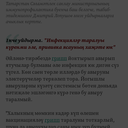
Татарстан Сәламәтлек саклау министрлыгының
иммунопрофилактика буенча баш белгече, табиб-
эпидемиолог Дмитрий Лопушов әлеге уйдырмаларга
ачыклык кертте.
1нче уйдырма.
"Инфекцияләр таралуы
күренми әле, прививка ясауның хаҗәте юк"
Әйләнә-тирәбездә
грипп
йоктырып авырып
ятучылар булмавы әле инфекция юк дигән сүз
түгел. Көн саен төрле илләрдә бу авыруны
эләктерүчеләр теркәлеп тора. Йогышлы
авыруларны күзәтү системасы бөтен дөньяда
нәтиҗәле эшләгәнгә күрә генә бу авыру
таралмый.
"Халыкның мөмкин кадәр күп өлешен
вакцинацияләү
грипп
таралуны тоткарлый,
шуңа да авыручылар саны нык зур булмый.