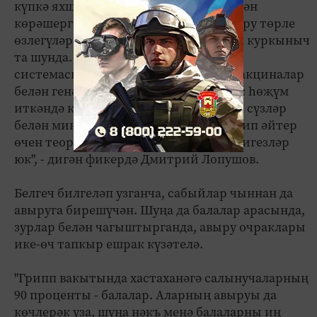
күпкә яхшырак эшләячәк һәм чир белән
көрәшергә өйрәнәчәк. Чөнки һәр авыру төрле
өзлегүләргә китерергә мөмкин: бөтен куркыныч
та шунда. "Прививка белән без иммун
системасын зәгыйфьләндерәбез, ул вакциналар
белән генә эшли башлаячак һәм вирус һөҗүм
иткәндә каршы тора алмаячак", дигән сүзләр
белән мин һич тә килешмим. Болай дип әйтер
өчен теориядә дә, практик яктан да нигезләр
юк", - дигән фикердә Дмитрий Лопушов.
Белгеч билгеләп узганча, сабыйлар чыннан да
авыруга бирешүчән. Шуңа да балалар арасында,
зурлар белән чагыштырганда, авыру очраклары
ике-өч тапкыр ешрак күзәтелә.
"Грипп вакытында хастаханәгә салынучаларның
90 проценты - балалар. Аларның авыруы да
көчлерәк уза, шуңа нәкъ менә балаларны иң