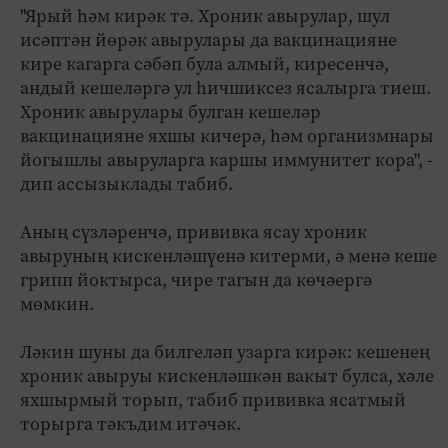
"Ярый һәм кирәк тә. Хроник авырулар, шул
исәптән йөрәк авырулары да вакцинацияне
кире кагарга сәбәп була алмый, киресенчә,
андый кешеләргә ул һичшиксез ясалырга тиеш.
Хроник авырулары булган кешеләр
вакцинацияне яхшы кичерә, һәм организмнары
йогышлы авыруларга каршы иммунитет кора", -
дип ассызыклады табиб.
Аның сүзләренчә, прививка ясау хроник
авыруның кискенләшүенә китерми, ә менә кеше
грипп йоктырса, чире тагын да көчәергә
мөмкин.
Ләкин шуны да билгеләп узарга кирәк: кешенең
хроник авыруы кискенләшкән вакыт булса, хәле
яхшырмый торып, табиб прививка ясатмый
торырга тәкъдим итәчәк.