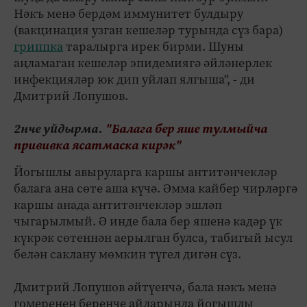
Нәкъ менә бердәм иммунитет булдыру
(вакцинация узган кешеләр турында сүз бара)
гриппка
таралырга ирек бирми. Шуны
аңламаган кешеләр эпидемиягә әйләнерлек
инфекцияләр юк дип уйлап ялгыша", - ди
Дмитрий Лопушов.
2нче уйдырма.
"Балага бер яше тулмыйча
прививка ясатмаска кирәк"
Йогышлы авыруларга каршы антитәнчекләр
балага ана сөте аша күчә. Әмма кайбер чирләргә
каршы анада антитәнчекләр эшләп
чыгарылмый. Ә инде бала бер яшенә кадәр үк
күкрәк сөтеннән аерылган булса, табигый ысул
белән саклану мөмкин түгел дигән сүз.
Дмитрий Лопушов әйтүенчә, бала нәкъ менә
гомеренең беренче айларында йогышлы