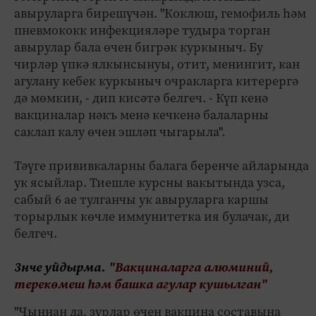
авыруларга бирешүчән. "Коклюш, гемофиль һәм
пневмококк инфекцияләре тудыра торган
авырулар бала өчен бигрәк куркыныч. Бу
чирләр үпкә ялкынсынуы, отит, менингит, кан
агулану кебек куркыныч очракларга китерергә
дә мөмкин, - дип кисәтә белгеч. - Күп кенә
вакциналар нәкъ менә кечкенә балаларны
саклап калу өчен эшләп чыгарыла".
Тәүге прививкаларны балага беренче айларында
ук ясыйлар. Тиешле курсны вакытында узса,
сабый 6 ае тулганчы ук авыруларга каршы
торырлык көчле иммунитетка ия булачак, ди
белгеч.
3нче уйдырма.
"Вакциналарга алюминий,
терекөмеш һәм башка агулар кушылган"
"Чыннан да, зурлар өчен вакцина составына