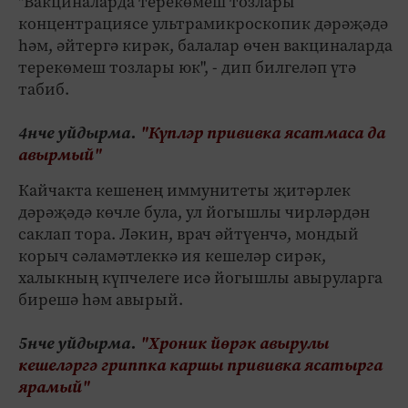
"Вакциналарда терекөмеш тозлары
концентрациясе ультрамикроскопик дәрәҗәдә
һәм, әйтергә кирәк, балалар өчен вакциналарда
терекөмеш тозлары юк", - дип билгеләп үтә
табиб.
4нче уйдырма.
"Күпләр прививка ясатмаса да
авырмый"
Кайчакта кешенең иммунитеты җитәрлек
дәрәҗәдә көчле була, ул йогышлы чирләрдән
саклап тора. Ләкин, врач әйтүенчә, мондый
корыч сәламәтлеккә ия кешеләр сирәк,
халыкның күпчелеге исә йогышлы авыруларга
бирешә һәм авырый.
5нче уйдырма.
"Хроник йөрәк авырулы
кешеләргә гриппка каршы прививка ясатырга
ярамый"