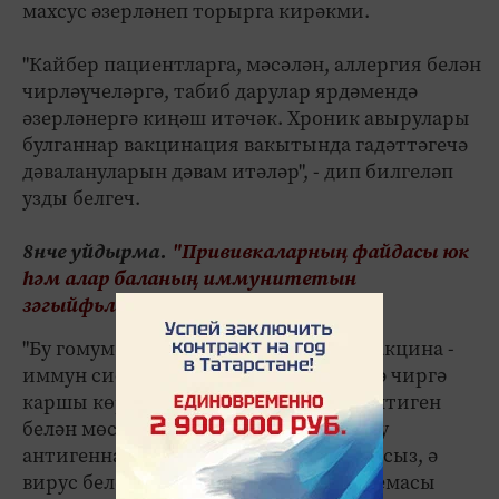
махсус әзерләнеп торырга кирәкми.
"Кайбер пациентларга, мәсәлән, аллергия белән
чирләүчеләргә, табиб дарулар ярдәмендә
әзерләнергә киңәш итәчәк. Хроник авырулары
булганнар вакцинация вакытында гадәттәгечә
дәвалануларын дәвам итәләр", - дип билгеләп
узды белгеч.
8нче уйдырма.
"Прививкаларның файдасы юк
һәм алар баланың иммунитетын
зәгыйфьләндерә"
"Бу гомумән алай түгел. Киресенчә, вакцина -
иммун системасын саклык белән генә чиргә
каршы көрәшергә өйрәтә. Система антиген
белән мөстәкыйль эшләргә өйрәнә. Бу
антигеннар организм өчен куркынычсыз, ә
вирус белән очрашканда иммун системасы