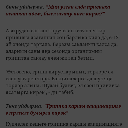
6нчы уйдырма.
"Мин узган елда прививка
ясаткан идем, быел ясату нигә кирәк?"
Авырудан саклап торучы антитәнчекләр
прививка ясаганнан соң барлыка килә дә, 6-12
ай эчендә таркала. Беразы сакланып калса да,
аларның саны яңа сезонда организмны
грипптан саклау өчен җитеп бетми.
"Өстәвенә, грипп вирусларының төрләре ел
саен үзгәреп тора. Вакциналарга да шул яңа
төрләр алына. Шулай булгач, ел саен прививка
ясатырга кирәк", - ди табиб.
7нче уйдырма.
"Гриппка каршы вакцинациягә
әзерлекле булырга кирәк"
Күпчелек кешегә гриппка каршы вакцинациягә