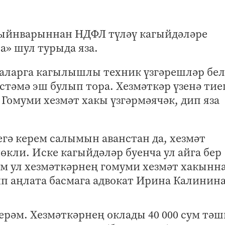
гыйнварыннан НДФЛ түләү кагыйдәләре
та» шул турыда яза.
маларга кагылышлы техник үзгәрешләр бе
стәмә эш булып тора. Хезмәткәр үзенә ти
 Гомуми хезмәт хакы үзгәрмәячәк, дип яза
егә керем салымын аванстан да, хезмәт
кли. Иске кагыйдәләр буенча ул айга бер
әм ул хезмәткәрнең гомуми хезмәт хакынн
ип аңлата басмага адвокат Ирина Калинина
рәм. Хезмәткәрнең оклады 40 000 сум тә