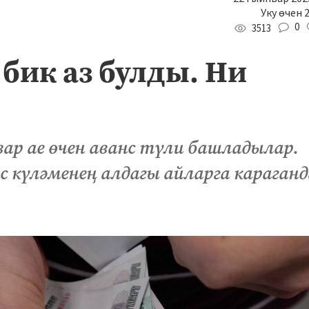
Уку өчен 
0
3513
бик аз булды. Ни
ар ае өчен аванс түли башладылар.
с күләменең алдагы айларга караганд
.