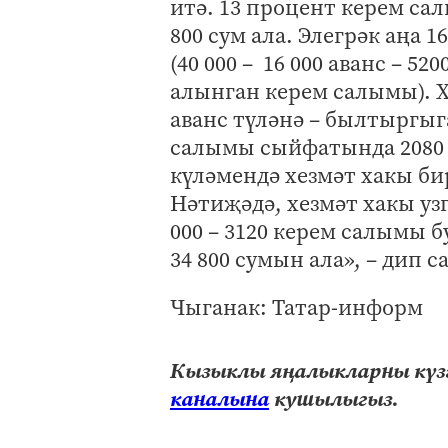
итә. 13 процент керем сал
800 сум ала. Элегрәк аңа 1
(40 000 – 16 000 аванс – 5
алынган керем салымы). Х
аванс түләнә – былтыргыга
салымы сыйфатында 2080 
күләмендә хезмәт хакы б
Нәтиҗәдә, хезмәт хакы узг
000 – 3120 керем салымы б
34 800 сумын ала», – дип 
Чыганак: Татар-информ
Кызыклы яңалыкларны күзә
каналына
кушылыгыз.