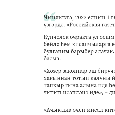
Чынлыкта, 2023 елның 1 
үзгәрде. «Российская газе
Күпчелек очракта ул оеш
бәйле һәм хисапчыларга ө
булганны барыбер алачак.
басма.
«Хәзер законнар эш бирүч
хакыннан тотып калуны йө
тапкыр гына алына иде һ
чыгып исәпләнә иде», – д
«Ачыклык өчен мисал ките