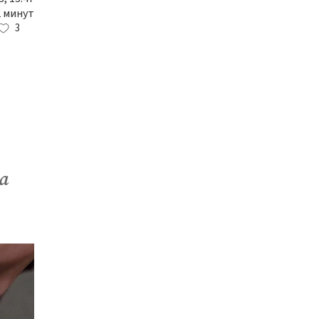
2 минут
3
а