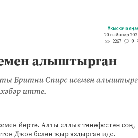
#кыскача яңа
20 гыйнвар 2023
0
2267
семен алыштырган
ты Бритни Спирс исемен алыштырг
 хәбәр итте.
 исемен йөртә. Алты еллык тәнәфестән соң,
Элтон Джон белән җыр яздырган иде.