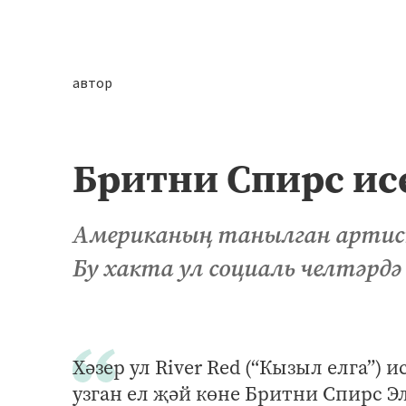
автор
Бритни Спирс и
Американың танылган артис
Бу хакта ул социаль челтәрдә
Хәзер ул River Red (“Кызыл елга”)
узган ел җәй көне Бритни Спирс 