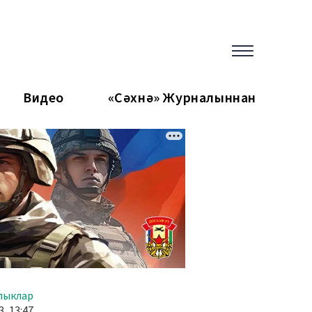
Видео
«Сәхнә» Журналыннан
лыклар
, 13:47