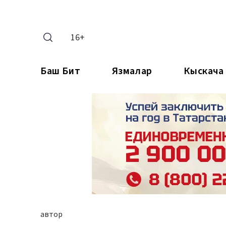
16+
Баш Бит
Язмалар
Кыскача
автор