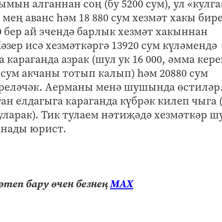
ымын алганнан соң (бу 5200 сум), ул «кулга
6 мең аванс һәм 18 880 сум хезмәт хакы бир
200 бер ай эчендә барлык хезмәт хакыннан
әзер исә хезмәткәргә 13920 сум күләмендә
 караганда азрак (шул ук 16 000, әмма кер
сум акчаны тотып калып) һәм 20880 сум
иреләчәк. Аерманы менә шушында өстиләр
ан елдагыга караганда күбрәк килеп чыга 
уларак). Тик тулаем нәтиҗәдә хезмәткәр ш
санады юрист.
теп бару өчен безнең
МАХ