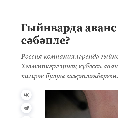
Гыйнварда аванс 
сәбәпле?
Россия компанияләрендә гыйнв
Хезмәткәрләрнең күбесен аван
кимрәк булуы гаҗәпләндергән