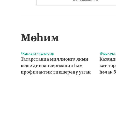
Мөһим
#Кыскача яңалыклар
#Кыскача
Татарстанда миллионга якын
Казанд
кеше диспансеризация һәм
кат тә
профилактик тикшеренү узган
һәлак 