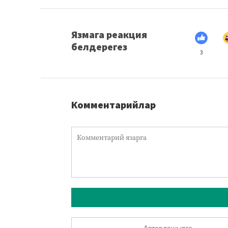
Язмага реакция
белдерегез
3
Комментарийлар
Авторлашырга