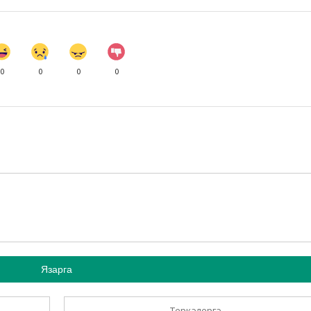
0
0
0
0
Язарга
Теркәлергә