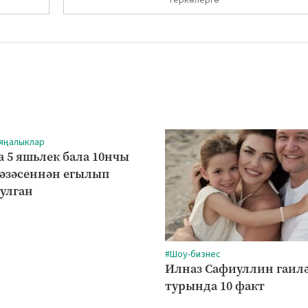
 яңалыклар
а 5 яшьлек бала 10нчы
рәзәсеннән егылып
булган
#Шоу-бизнес
Илназ Сафиуллин гаил
турында 10 факт