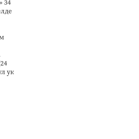
» 34
елде
ем
.
(24
ул ук