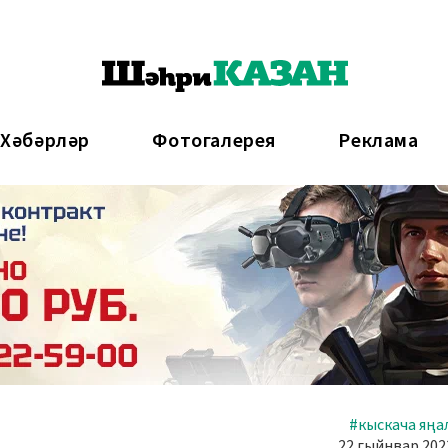
 Хәбәрләр
Фотогалерея
Реклама
#кыскача яңа
22 гыйнвар 2023