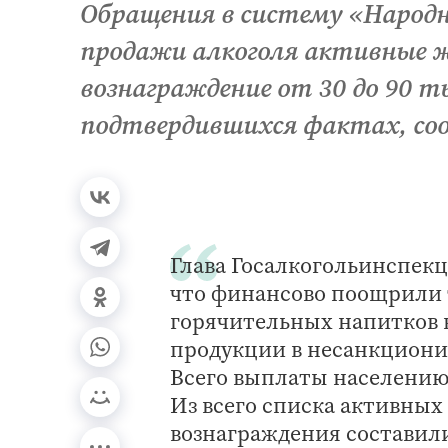
Обращения в систему «Народн
продажи алкоголя активные 
вознаграждение от 30 до 90 т
подтвердившихся фактах, со
Глава Госалкогольинспек
что финансово поощрили т
горячительных напитков в
продукции в несанкциони
Всего выплаты населению 
Из всего списка активных
вознаграждения составили