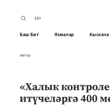
16+
Баш Бит
Язмалар
Кыскача
автор
«Халык контроле
итүчеләргә 400 м