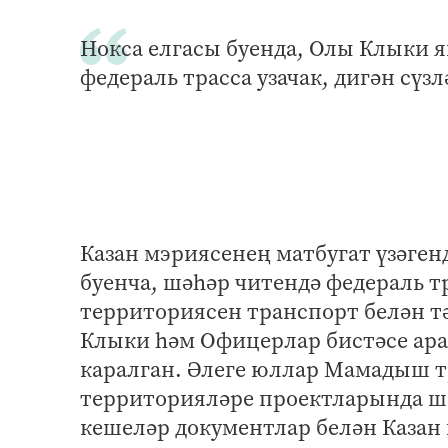
Нокса елгасы буенда, Олы Клыки 
федераль трасса узачак, дигән сүз
Казан мэриясенең матбугат үзәге
буенча, шәһәр читендә федераль 
территориясен транспорт белән т
Клыки һәм Офицерлар бистәсе ара
каралган. Әлеге юллар Мамадыш 
территорияләре проектларында ш
кешеләр документлар белән Каза