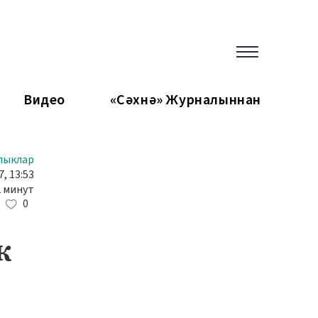
Видео
«Сәхнә» Журналыннан
лыклар
7, 13:53
2 минут
0
к