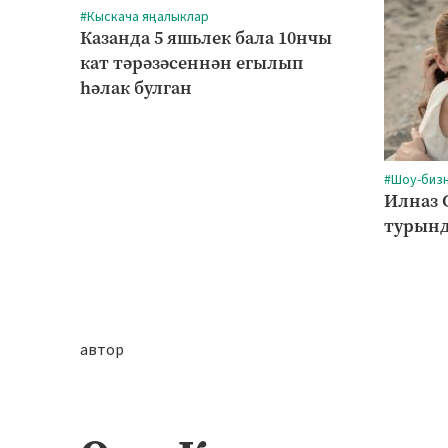
#Кыскача яңалыклар
Казанда 5 яшьлек бала 10нчы
кат тәрәзәсеннән егылып
һәлак булган
#Шоу-биз
Илназ 
турынд
автор