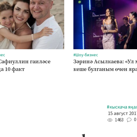
нес
#Шоу-бизнес
Сафиуллин гаиләсе
Зәринә Асылкаева: «Ул
а 10 факт
кеше булганым өчен яр
#кыскача яңа
15 август 201
0
1463