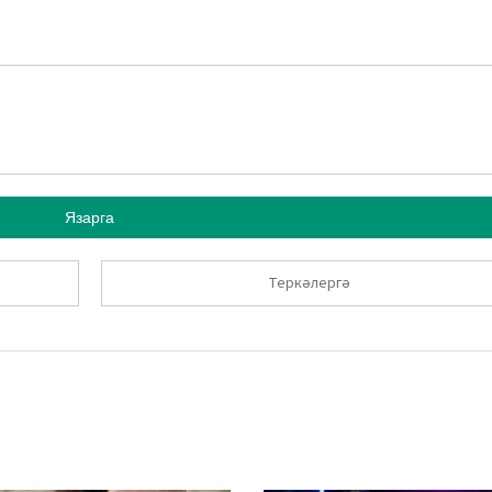
Язарга
Теркәлергә