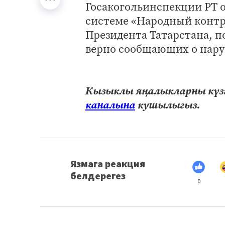
Госакогольинспекции РТ о
системе «Народный контр
Президента Татарстана, 
верно сообщающих о нару
Кызыклы яңалыкларны күзә
каналына
кушылыгыз.
Язмага реакция
белдерегез
0