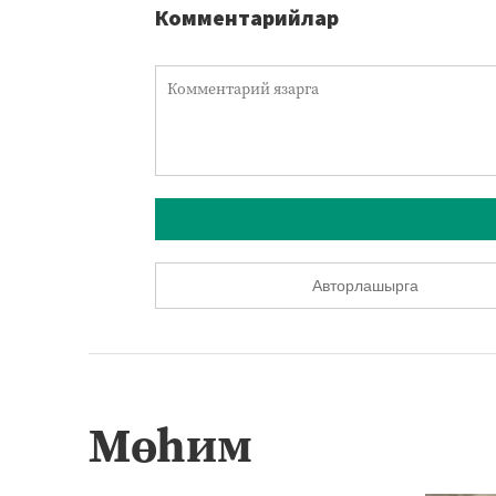
Комментарийлар
Авторлашырга
Мөһим