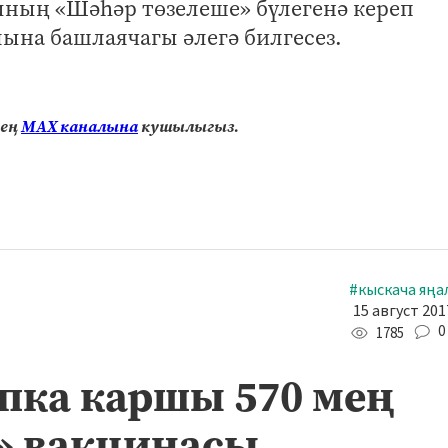
ының «Шәһәр төзелеше» бүлегенә кереп
ына башлаячагы әлегә билгесез.
нең
МАХ каналына
кушылыгыз.
#кыскача яңа
15 август 201
0
1785
ппка каршы 570 мең
» вакцинасы