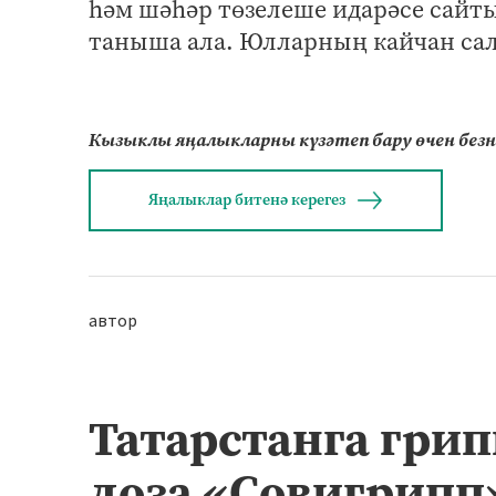
һәм шәһәр төзелеше идарәсе сайт
таныша ала. Юлларның кайчан сал
Кызыклы яңалыкларны күзәтеп бару өчен без
Яңалыклар битенә керегез
автор
Татарстанга гри
доза «Совигрипп