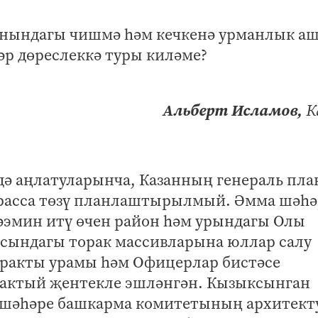
янындагы чишмә һәм кечкенә урманлык а
ләр дөреслеккә туры киләме?
Альберт Исламов,
К
ндә аңлатуларынча, Казанның генераль пл
трасса төзү планлаштырылмый. Әмма шәһ
әэмин итү өчен район һәм урындагы Олы
сындагы торак массивларына юллар салу
тракты урамы һәм Офицерлар бистәсе
актый җентекле эшләнгән. Кызыксынган
н шәһәре башкарма комитетының архитект