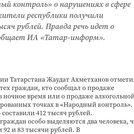
ый контроль» о нарушениях в сфере
жители республики получили
ысяч рублей. Правда речь идет о
общает ИА «Татар-информ».
ции Татарстана Жаудат Ахметханов отмети
ех граждан, кто сообщал о продаже
 ночное время или о продаже алкогольно
рованных точках в «Народный контроль».
составили 412 тысяч рублей.
 граждан особо выделяются два человека, 
 92 и 83 тысячи рублей. В