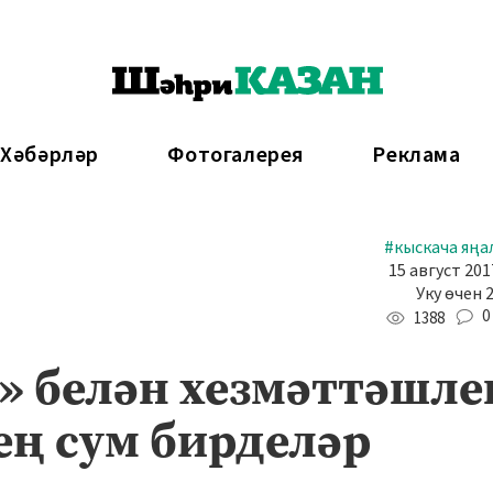
 Хәбәрләр
Фотогалерея
Реклама
#кыскача яңа
15 август 201
Уку өчен 
0
1388
» белән хезмәттәшле
ең сум бирделәр