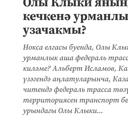
Олы Клыки янын
кечкенә урманлы
узачакмы?
Нокса елгасы буенда, Олы Кл
урманлык аша федераль трасса
киләме? Альберт Исламов, Ка
үзәгендә аңлатуларынча, Каз
читендә федераль трасса т
территориясен транспорт бе
урындагы Олы Клыки...