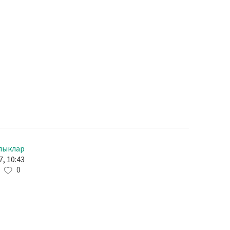
лыклар
7, 10:43
0