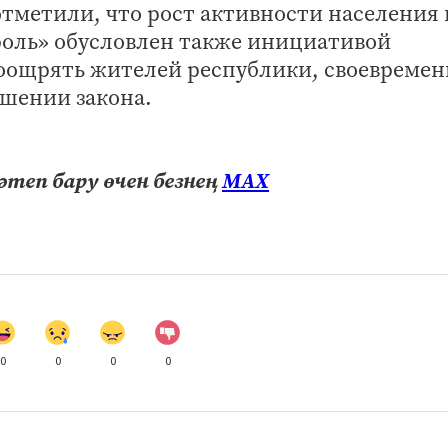
тметили, что рост активности населения 
оль» обусловлен также инициативой
поощрять жителей республики, своевремен
шении закона.
теп бару өчен безнең
МАХ
0
0
0
0