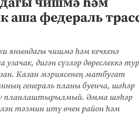
дагы чишмә һәм
к аша федераль трас
ыки янындагы чишмә һәм кечкенә
 узачак, дигән сүзләр дөреслеккә ту
зан. Казан мэриясенең матбугат
анның генераль планы буенча, шәһәр
өзү планлаштырылмый. Әмма шәһәр
лән тәэмин итү өчен район һәм