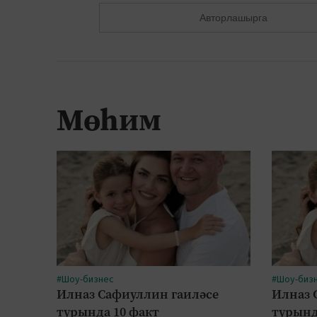
Авторлашырга
Мөһим
#Шоу-бизнес
#Шоу-биз
Илназ Сафиуллин гаиләсе
Илназ 
турында 10 факт
турынд