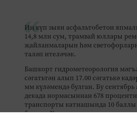
Иң күп зыян асфальтобетон япмалы
14,8 млн сум, трамвай юллары ре
җайланмаларын һәм светофорларны
таләп ителәчәк.
Башкорт гидрометеорология мәгълү
сәгатьтән алып 17.00 сәгатькә кадә
мм күләмендә булган. Бу сентябр
декада нормасыннан 678 процентн
транспорты катнашында 10 баллы 
баскан. Көчле яңгыр нәтиҗәләрен 
һәм 300 берәмлек махсус техника 