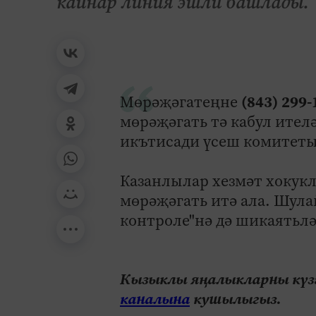
кайнар линия эшли башлады.
(843) 299-
Мөрәҗәгатеңне
мөрәҗәгать тә кабул ител
икътисади үсеш комитетын
Казанлылар хезмәт хокукл
мөрәҗәгать итә ала. Шула
контроле"нә дә шикаятьл
Кызыклы яңалыкларны күзә
каналына
кушылыгыз.