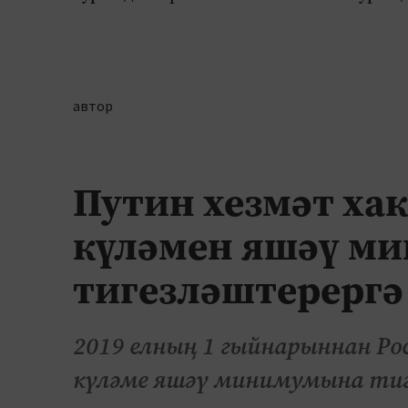
автор
Путин хезмәт х
күләмен яшәү м
тигезләштерергә
2019 елның 1 гыйнарыннан Р
күләме яшәү минимумына тиг