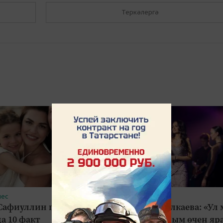
Теркәлергә
нес
#Шоу-бизнес
Сафиуллин гаиләсе
Зәринә Асылкаева: «Ул
а 10 факт
кеше булганым өчен яр