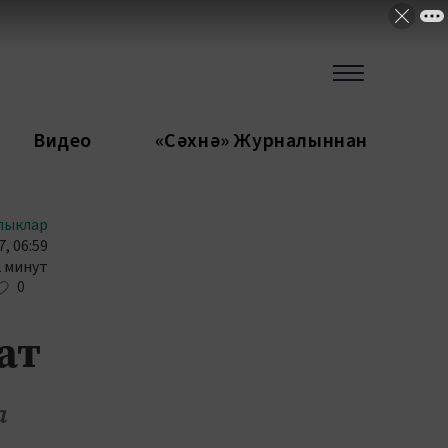
Видео
«Сәхнә» Журналыннан
лыклар
, 06:59
2 минут
0
ат
а