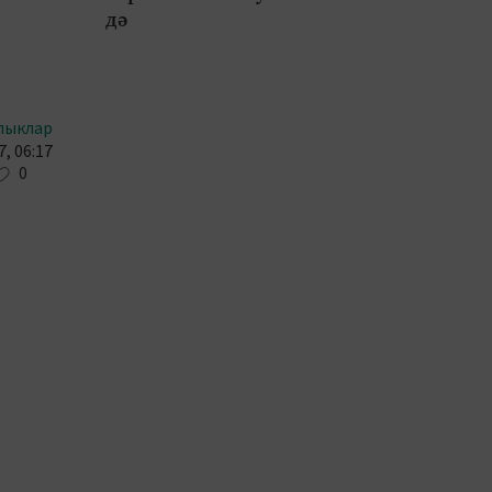
дә
лыклар
, 06:17
0