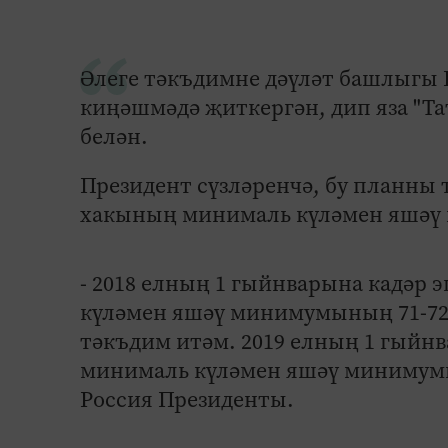
Әлеге тәкъдимне дәүләт башлыгы
киңәшмәдә җиткергән, дип яза "Та
белән.
Президент сүзләренчә, бу планны
хакының минималь күләмен яшәү 
- 2018 елның 1 гыйнварына кадәр
күләмен яшәү минимумының 71-72 
тәкъдим итәм. 2019 елның 1 гыйн
минималь күләмен яшәү минимумы 
Россия Президенты.