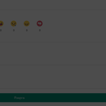
0
0
0
0
Язарга