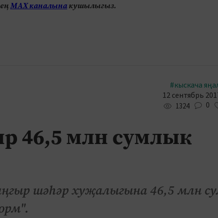
нең
МАХ каналына
кушылыгыз.
#кыскача яңа
12 сентябрь 2017
0
1324
ыр 46,5 млн сумлык
 яңгыр шәһәр хуҗалыгына 46,5 млн с
орм".