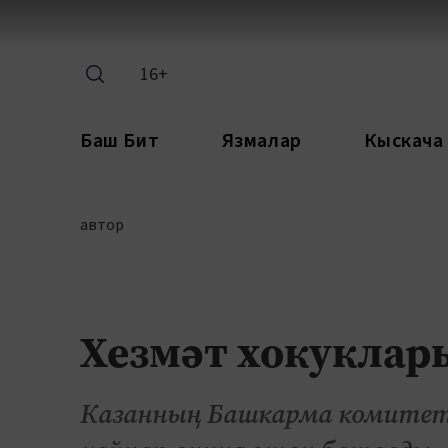
16+
Баш Бит
Язмалар
Кыскача
автор
Хезмәт хокуклар
Казанның Башкарма комитеты