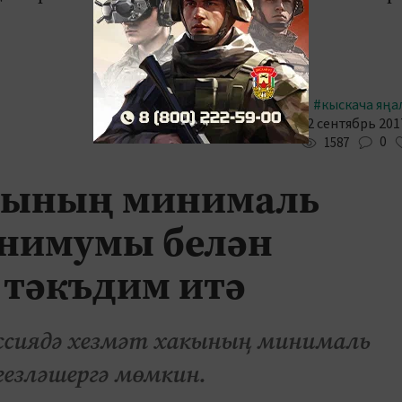
#кыскача яңа
12 сентябрь 2017
0
1587
акының минималь
инимумы белән
 тәкъдим итә
оссиядә хезмәт хакының минималь
езләшергә мөмкин.