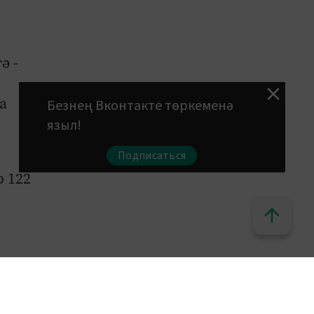
ә -
а
Безнең Вконтакте төркеменә
языл!
Подписаться
р 122
ткәр