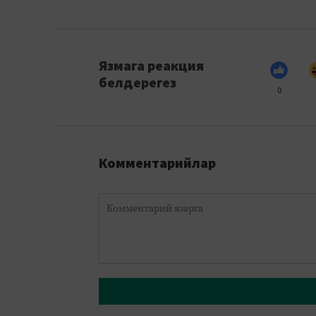
Язмага реакция
белдерегез
0
Комментарийлар