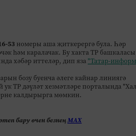
16-53
номеры аша җиткерергә була. Һәр
әчәк һәм каралачак. Бу хакта ТР башкаласы
да хәбәр иттеләр, дип яза
"Татар-информ
арын бозу буенча әлеге кайнар линиягә
й ук ТР дәүләт хезмәтләре порталында "Ха
әрне калдырырга мөмкин.
теп бару өчен безнең
МАХ