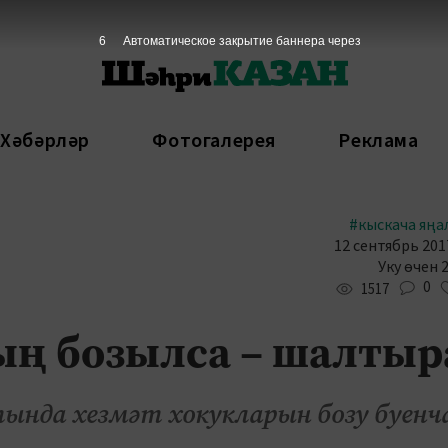
5
Автоматическое закрытие баннера через
 Хәбәрләр
Фотогалерея
Реклама
#кыскача яңа
12 сентябрь 2017
Уку өчен 
0
1517
ың бозылса – шалтыр
нда хезмәт хокукларын бозу буенч