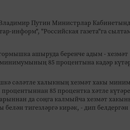
 Владимир Путин Министрлар Кабинетын
тар-информ", "Российская газета"га сылта
 тормышка ашыруда беренче адым - хезмәт
минимумының 85 процентына кадәр күтәр
 эшкә сәләтле халыкның хезмәт хакы мини
процентыннан 85 процентка хәтле күтәре
варыннан да соңга калмыйча хезмәт хакы
белән тигезләргә кирәк, - дип белдергән