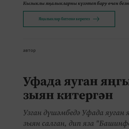
Кызыклы яңалыкларны күзәтеп бару өчен без
Яңалыклар битенә керегез
автор
Уфада яуган яңг
зыян китергән
Узган дүшәмбедә Уфада яуган
зыян салган, дип яза "Башинф