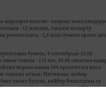
 җирләргә килгән - аларны төзекләндерүг
монтына - 12 млнлап, тышкы яктырту
 ремонтлауга - 2,6 млн сумнан артык акч
матлары буенча, 4 сентябрьдә 15.00
р явым-төшем - 115 мм, 20.00 сәгатькә кадә
ь айлык нормасының 244 процентын яисә
ы тәшкил иткән. Нәтиҗәдә, шәһәр
бөке хасил булган, кайбер биналарны су
бетерүдә коммуналь хезмәттән 1500 хезмә
катнашкан.