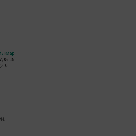
лыклар
, 06:15
0
ум