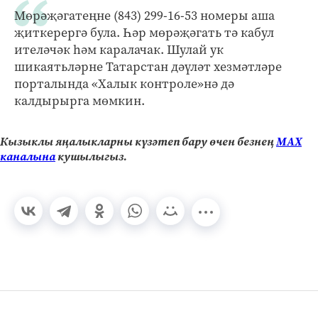
Мөрәҗәгатеңне (843) 299-16-53 номеры аша
җиткерергә була. Һәр мөрәҗәгать тә кабул
ителәчәк һәм каралачак. Шулай ук
шикаятьләрне Татарстан дәүләт хезмәтләре
порталында «Халык контроле»нә дә
калдырырга мөмкин.
Кызыклы яңалыкларны күзәтеп бару өчен безнең
МАХ
каналына
кушылыгыз.