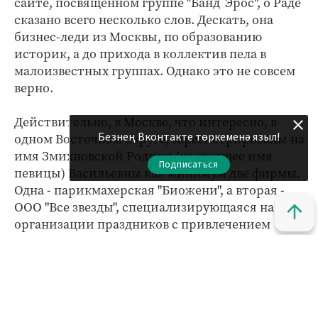
сайте, посвященном группе "Банд`Эрос", о Раде
сказано всего несколько слов. Дескать, она
бизнес-леди из Москвы, по образованию
историк, а до прихода в коллектив пела в
малоизвестных группах. Однако это не совсем
верно.
Действительно, в Москве, что интересно, в
Безнең Вконтакте төркеменә языл!
одном Восточном округе, зарегистрированы на
имя Змихновской Родики (настоящее имя
Подписаться
певицы) Васильевны как минимум две фирмы.
Одна - парикмахерская "Биожени", а вторая -
ООО "Все звезды", специализирующаяся на
организации праздников с привлечением
знаменитых артистов.
Вот только Родика вряд ли пела в каких-либо
еще коллективах, поскольку ее интересовала
явно иная деятельность. Женщина активно