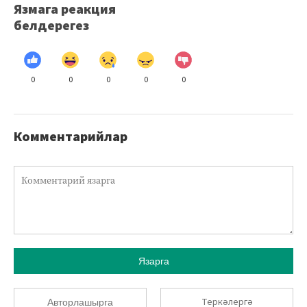
Язмага реакция
белдерегез
0
0
0
0
0
Комментарийлар
Язарга
Теркәлергә
Авторлашырга