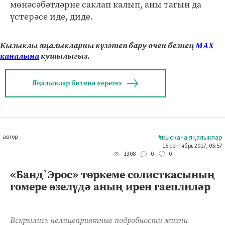
мөнәсәбәтләрне саклап калып, аны тагын да
үстерәсе иде, диде.
Кызыклы яңалыкларны күзәтеп бару өчен безнең
МАХ
каналына
кушылыгыз.
Яңалыклар битенә керегез
автор
#кыскача яңалыклар
15 сентябрь 2017, 05:57
0
0
1308
«Банд`Эрос» төркеме солисткасының
гомере өзелүдә аның ирен гаеплиләр
Вскрылись нелицеприятные подробности жизни