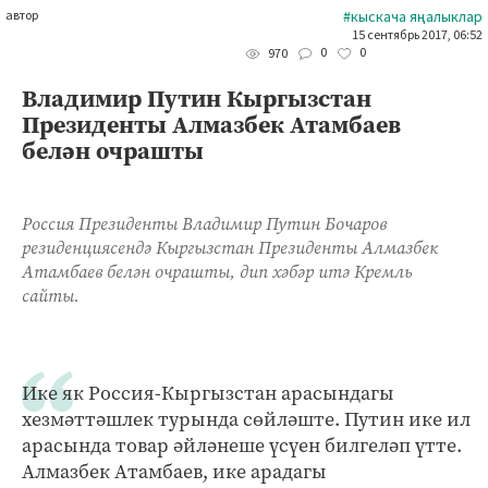
автор
#кыскача яңалыклар
15 сентябрь 2017, 06:52
0
0
970
Владимир Путин Кыргызстан
Президенты Алмазбек Атамбаев
белән очрашты
Россия Президенты Владимир Путин Бочаров
резиденциясендә Кыргызстан Президенты Алмазбек
Атамбаев белән очрашты, дип хәбәр итә Кремль
сайты.
Ике як Россия-Кыргызстан арасындагы
хезмәттәшлек турында сөйләште. Путин ике ил
арасында товар әйләнеше үсүен билгеләп үтте.
Алмазбек Атамбаев, ике арадагы