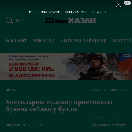
5
Автоматическое закрытие баннера через
16+
Баш Бит
Язмалар
Кыскача Хәбәрләр
Фотога
автор
#кыскача яңалыклар
Хокукларны куллану практикасы
буенча сөйләшү булды
0
0
1206
30 июль 2017, 03:36
Уку өчен 2 минут