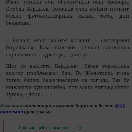
Әлеге уеннан соң «Рубин»ның баш тренеры
Корбан Бердыев, команда өчен мөһим момент
булып футболчыларның холкы тора, дип
белдерде.
– Безнең өчен мөһим момент – егетләрнең
бирешмәве һәм шактый оешкан көндәшкә
каршы холык күрсәтүе, – диде ул.
Шул ук вакытта Бердыев: «Бездә тормышка
ашыру проблемасы бар. Бу Жонатаска гына
түгел, башка һөҗүмчеләргә дә кагыла. Без бу
юнәлештә күп эшлибез, тик әлегә нәтиҗә яхшы
түгел», – диде.
Кызыклы яңалыкларны күзәтеп бару өчен безнең
МАХ
каналына
кушылыгыз.
Яңалыклар битенә керегез