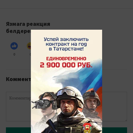
Язмага реакция
белдерегез
0
0
0
0
0
Комментарийлар