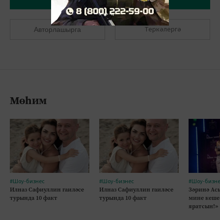
Язарга
Теркәлергә
Авторлашырга
Мөһим
#Шоу-бизнес
#Шоу-бизнес
#Шоу-бизн
Илназ Сафиуллин гаиләсе
Илназ Сафиуллин гаиләсе
Зәринә Асы
турында 10 факт
турында 10 факт
мине кеше
яратсын!»