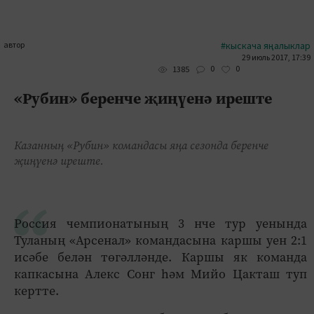
автор
#кыскача яңалыклар
29 июль 2017, 17:39
0
0
1385
«Рубин» беренче җиңүенә иреште
Казанның «Рубин» командасы яңа сезонда беренче
җиңүенә иреште.
Россия чемпионатының 3 нче тур уенында
Туланың «Арсенал» командасына каршы уен 2:1
исәбе белән төгәлләнде. Каршы як команда
капкасына Алекс Сонг һәм Мийо Цакташ туп
кертте.