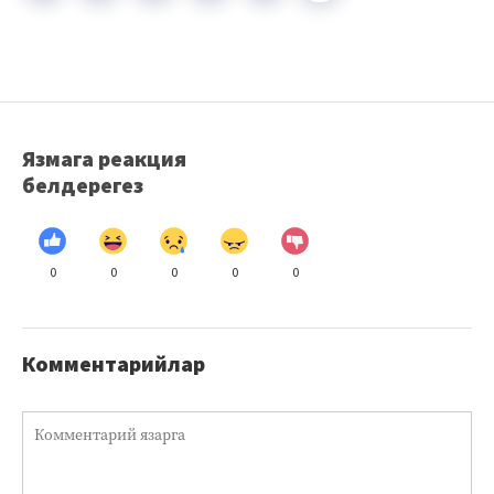
Язмага реакция
белдерегез
0
0
0
0
0
Комментарийлар