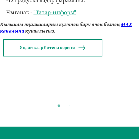
-12 градуска кадәр фаразлана.
Чыганак -
"Татар-информ"
Кызыклы яңалыкларны күзәтеп бару өчен безнең
МАХ
каналына
кушылыгыз.
Яңалыклар битенә керегез