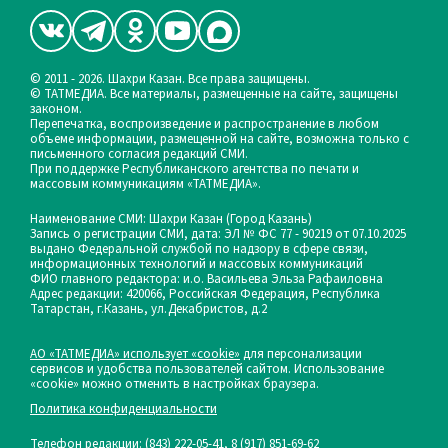
© 2011 - 2026. Шахри Казан. Все права защищены.
© ТАТМЕДИА. Все материалы, размещенные на сайте, защищены
законом.
Перепечатка, воспроизведение и распространение в любом
объеме информации, размещенной на сайте, возможна только с
письменного согласия редакций СМИ.
При поддержке Республиканского агентства по печати и
массовым коммуникациям «ТАТМЕДИА».
Наименование СМИ: Шахри Казан (Город Казань)
Запись о регистрации СМИ, дата: ЭЛ № ФС 77 - 90219 от 07.10.2025
выдано Федеральной службой по надзору в сфере связи,
информационных технологий и массовых коммуникаций
ФИО главного редактора: и.о. Васильева Эльза Рафаиловна
Адрес редакции: 420066, Российская Федерация, Республика
Татарстан, г.Казань, ул.Декабристов, д.2
АО «ТАТМЕДИА» использует «cookie»
для персонализации
сервисов и удобства пользователей сайтом. Использование
«cookie» можно отменить в настройках браузера.
Политика конфиденциальности
Телефон редакции:
(843) 222-05-41, 8 (917) 851-69-62