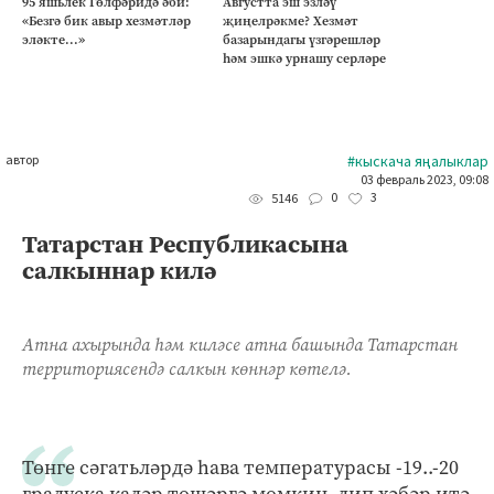
95 яшьлек Гөлфәридә әби:
Августта эш эзләү
«Безгә бик авыр хезмәтләр
җиңелрәкме? Хезмәт
эләкте...»
базарындагы үзгәрешләр
һәм эшкә урнашу серләре
автор
#кыскача яңалыклар
03 февраль 2023, 09:08
0
3
5146
Татарстан Республикасына
салкыннар килә
Атна ахырында һәм киләсе атна башында Татарстан
территориясендә салкын көннәр көтелә.
Төнге сәгатьләрдә һава температурасы -19..-20
градуска кадәр төшәргә мөмкин, дип хәбәр итә