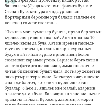
Бүген, 3 февраль иртәсендә, Башкортстан
башкаласы Уфада коточкыч фаҗига булган:
Степан Кувыкин урамында урнашкан
йортларның берсендә күп балалы гаиләдә өч
кешенең гомере өзелгән...
“Якынча мәгълүматлар буенча, иртән бер хатын
күршесенең ишеген шакый. Аның янында 10
яшьлек кызы да була. Хатын иренең гаиләдә
гауга куптаруын, кыланышлары куркыныч
булуын әйтә һәм күрше ирнең аның белән
сөйләшеп каравын үтенә. Барысы бергә хатын
яшәгән фатирга юлланалар, әмма ишек эчке
яктан бикләнгән булып чыга. Коткару хезмәтен
чакыртырга туры килә. Коткаручылар ишекне
ачып җибәргәч, коточкыч күренешкә тап
булалар: 6 һәм 13 яшьлек ике малай, аларның
әтиләре үлгән була. Балаларның тәнендә пычак
яралары табыла. Күрәсең, аларның гомерен
гаилә башлыгы өзгән, аннары үзенә үзе кул