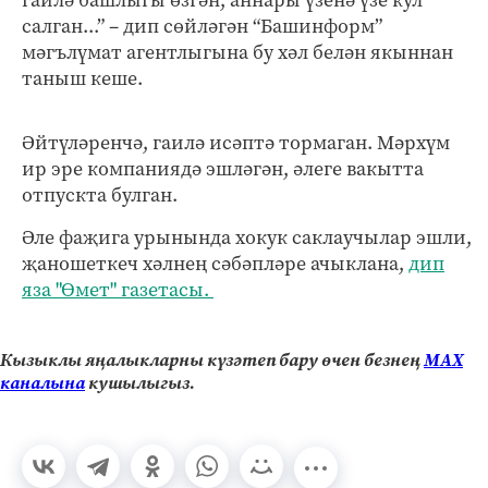
салган...” – дип сөйләгән “Башинформ”
мәгълүмат агентлыгына бу хәл белән якыннан
таныш кеше.
Әйтүләренчә, гаилә исәптә тормаган. Мәрхүм
ир эре компаниядә эшләгән, әлеге вакытта
отпускта булган.
Әле фаҗига урынында хокук саклаучылар эшли,
җаношеткеч хәлнең сәбәпләре ачыклана,
дип
яза "Өмет" газетасы.
Кызыклы яңалыкларны күзәтеп бару өчен безнең
МАХ
каналына
кушылыгыз.