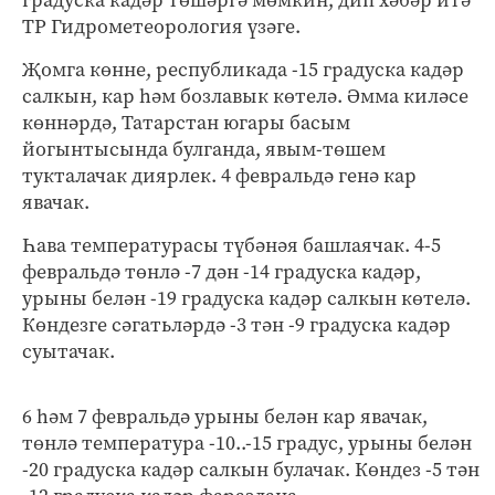
ТР Гидрометеорология үзәге.
Җомга көнне, республикада -15 градуска кадәр
салкын, кар һәм бозлавык көтелә. Әмма киләсе
көннәрдә, Татарстан югары басым
йогынтысында булганда, явым-төшем
тукталачак диярлек. 4 февральдә генә кар
явачак.
Һава температурасы түбәнәя башлаячак. 4-5
февральдә төнлә -7 дән -14 градуска кадәр,
урыны белән -19 градуска кадәр салкын көтелә.
Көндезге сәгатьләрдә -3 тән -9 градуска кадәр
суытачак.
6 һәм 7 февральдә урыны белән кар явачак,
төнлә температура -10..-15 градус, урыны белән
-20 градуска кадәр салкын булачак. Көндез -5 тән