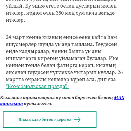
уйлый. Бу эшкә егете белән дусларын җәлеп
итәләр. ярдәм өчен 350 мең сум акча вәгъдә
итәләр.
24 март көнне кызның әнисе өенә кайта һәм
яшүсмерләр шунда ук аңа ташлана. Гәүдәсен
өйдә калдыралар, чөнки башта ук аны
нишләтергә кирәген уйламаган булалар. Ике
көннән төнлә белән фатирга кереп, кызның
әисенең гәүдәсен чүплеккә чыгарып куялар. 26
мартта очраклы кешеләр күреп ала, дип яза
"Комсомольская правда".
Кызыклы яңалыкларны күзәтеп бару өчен безнең
МАХ
каналына
кушылыгыз.
Яңалыклар битенә керегез