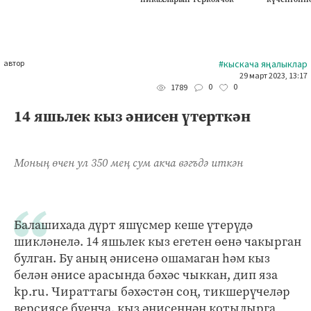
автор
#кыскача яңалыклар
29 март 2023, 13:17
0
0
1789
14 яшьлек кыз әнисен үтерткән
Моның өчен ул 350 мең сум акча вәгъдә иткән
Балашихада дүрт яшүсмер кеше үтерүдә
шикләнелә. 14 яшьлек кыз егетен өенә чакырган
булган. Бу аның әнисенә ошамаган һәм кыз
белән әнисе арасында бәхәс чыккан, дип яза
kp.ru. Чираттагы бәхәстән соң, тикшерүчеләр
версиясе буенча, кыз әнисеннән котылырга