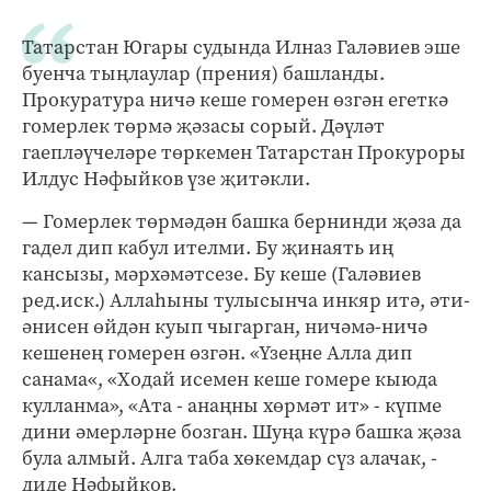
Татарстан Югары судында Илназ Галәвиев эше
буенча тыңлаулар (прения) башланды.
Прокуратура ничә кеше гомерен өзгән егеткә
гомерлек төрмә җәзасы сорый. Дәүләт
гаепләүчеләре төркемен Татарстан Прокуроры
Илдус Нәфыйков үзе җитәкли.
— Гомерлек төрмәдән башка бернинди җәза да
гадел дип кабул ителми. Бу җинаять иң
кансызы, мәрхәмәтсезе. Бу кеше (Галәвиев
ред.иск.) Аллаһыны тулысынча инкяр итә, әти-
әнисен өйдән куып чыгарган, ничәмә-ничә
кешенең гомерен өзгән. «Үзеңне Алла дип
санама«, «Ходай исемен кеше гомере кыюда
кулланма», «Ата - анаңны хөрмәт ит» - күпме
дини әмерләрне бозган. Шуңа күрә башка җәза
була алмый. Алга таба хөкемдар сүз алачак, -
диде Нәфыйков.