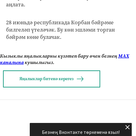
аңлата.
28 июньдә республикада Корбан бәйрәме
билгеләп үтеләчәк. Бу көн эшләми торган
бәйрәм көне булачак.
Кызыклы яңалыкларны күзәтеп бару өчен безнең
МАХ
каналына
кушылыгыз.
Яңалыклар битенә керегез
Безнең Вконтакте төркеменә языл!