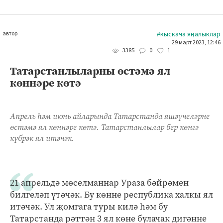
автор
#кыскача яңалыклар
29 март 2023, 12:46
0
1
3385
Татарстанлыларны өстәмә ял
көннәре көтә
Апрель һәм июнь айларында Татарстанда яшәүчеләрне
өстәмә ял көннәре көтә. Татарстанлылар бер көнгә
күбрәк ял итәчәк.
21 апрельдә мөселманнар Ураза бәйрәмен
билгеләп үтәчәк. Бу көнне республика халкы ял
итәчәк. Ул җомгага туры килә һәм бу
Татарстанда рәттән 3 ял көне булачак дигәнне