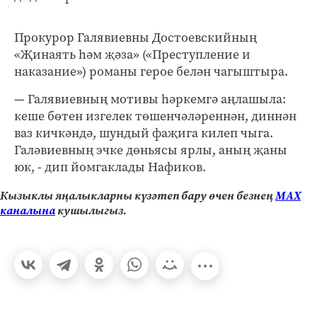
Прокурор Галявиевны Достоевскийның
«Җинаять һәм җәза» («Преступление и
наказание») романы герое белән чагыштыра.
— Галявиевның мотивы һәркемгә аңлашыла:
кеше бөтен изгелек төшенчәләреннән, диннән
ваз кичкәндә, шундый фаҗига килеп чыга.
Галәвиевның эчке дөньясы ярлы, аның җаны
юк, - дип йомгаклады Нафиков.
Кызыклы яңалыкларны күзәтеп бару өчен безнең
МАХ
каналына
кушылыгыз.