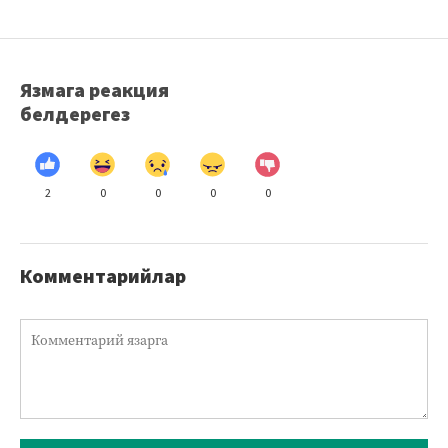
Язмага реакция
белдерегез
2
0
0
0
0
Комментарийлар