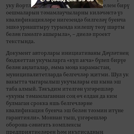
уку йортларына кабул итү <...> әлеге белем бирү
оешмаларын тәмамлаучыларны киләчәктә үз
квалификацияләре нигезендә билгеләү буенча
эшкә урнаштыру турында килешү төзү шарты
белән гамәлгә ашырыла», – диелә проект
текстында.
Документ авторлары инициативаны Дәүләтнең
бюджеттан укучыларга «күп акча» бүлеп бирүе
белән аңлаталар, әмма моңа карамастан,
муниципалитетларда белгечләр җитми. Шул ук
вакытта чыгарылыш укучылары еш кына эш
таба алмый. Тәкъдим ителгән үзгәрешләр
«укуны тәмамлаганнан соң өч елдан да ким
булмаган срокка яшь белгечләрне
квалификация буенча эш белән тәэмин итүне
гарантияли». Моннан тыш, үзгәрешләр
оборона-сәнәгать комплексы
предприятиеләрен һәм икътисадның