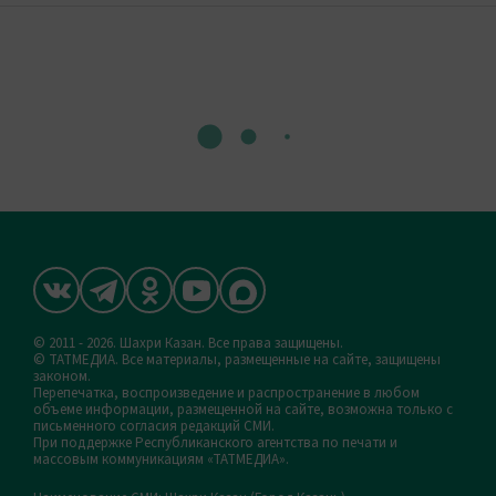
© 2011 - 2026. Шахри Казан. Все права защищены.
© ТАТМЕДИА. Все материалы, размещенные на сайте, защищены
законом.
Перепечатка, воспроизведение и распространение в любом
объеме информации, размещенной на сайте, возможна только с
письменного согласия редакций СМИ.
При поддержке Республиканского агентства по печати и
массовым коммуникациям «ТАТМЕДИА».