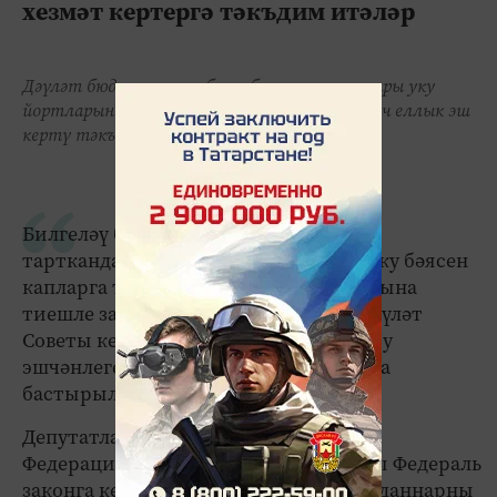
хезмәт кертергә тәкъдим итәләр
Дәүләт бюджеты хисабына белем алучы югары уку
йортларын тәмамлаучылар өчен мәҗбүри өч еллык эш
кертү тәкъдим ителә.
Билгеләү буенча эшкә урнашудан баш
тартканда, чыгарылыш студентына уку бәясен
капларга туры киләчәк. Дәүләт Думасына
тиешле закон проектын Татарстан Дәүләт
Советы кертте, документ закон чыгару
эшчәнлеген тәэмин итү системасында
бастырылган.
Депутатлар үзгәрешләрне «Россия
Федерациясендә мәгариф турында»гы Федераль
законга кертергә тәкъдим итә. «Гражданнарны