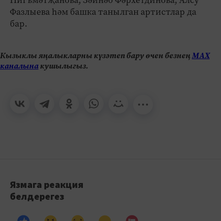
Фазлыева һәм башка танылган артистлар да
бар.
Кызыклы яңалыкларны күзәтеп бару өчен безнең
МАХ
каналына
кушылыгыз.
Язмага реакция
белдерегез