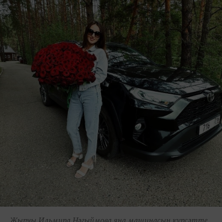
Җырчы Ильмира Нәгыймова яңа машинасын күрсәтте.