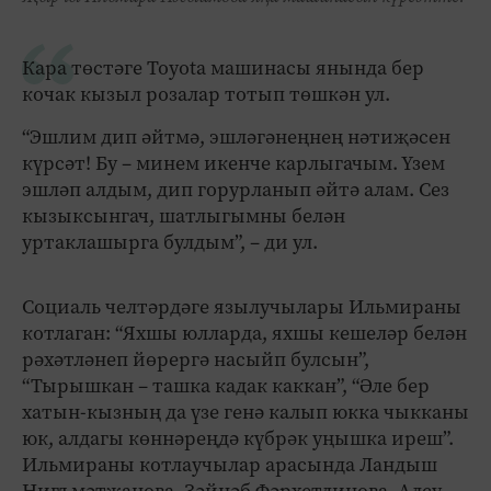
Кара төстәге Toyota машинасы янында бер
кочак кызыл розалар тотып төшкән ул.
“Эшлим дип әйтмә, эшләгәнеңнең нәтиҗәсен
күрсәт! Бу – минем икенче карлыгачым. Үзем
эшләп алдым, дип горурланып әйтә алам. Сез
кызыксынгач, шатлыгымны белән
уртаклашырга булдым”, – ди ул.
Социаль челтәрдәге язылучылары Ильмираны
котлаган: “Яхшы юлларда, яхшы кешеләр белән
рәхәтләнеп йөрергә насыйп булсын”,
“Тырышкан – ташка кадак каккан”, “Әле бер
хатын-кызның да үзе генә калып юкка чыкканы
юк, алдагы көннәреңдә күбрәк уңышка иреш”.
Ильмираны котлаучылар арасында Ландыш
Нигъмәтҗанова, Зәйнәб Фәрхетдинова, Алсу