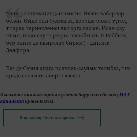
“Әни реанимациядән чыкты. Яхшы хәбәрләр
белән. Өйдә син булмагач, вообще рәхәт түгел,
тизрәк тернәкләнеп чыгарга язсын. Исән-сау
ятып, исән-сау торырга насыйп ит. Я Раббым,
бер әнигә дә авырулар бирмә”, - дип яза
Зөлфирә.
Без дә Сәвия апага исәнлек-саулык телибез, тиз
арада сәламәтләнергә язсын.
Кызыклы яңалыкларны күзәтеп бару өчен безнең
МАХ
каналына
кушылыгыз.
Яңалыклар битенә керегез