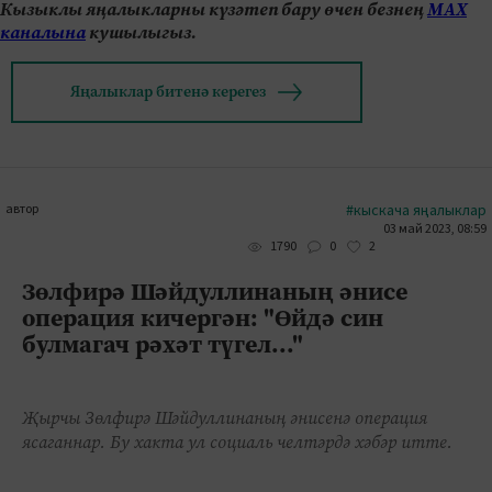
Кызыклы яңалыкларны күзәтеп бару өчен безнең
МАХ
каналына
кушылыгыз.
Яңалыклар битенә керегез
автор
#кыскача яңалыклар
03 май 2023, 08:59
0
2
1790
Зөлфирә Шәйдуллинаның әнисе
операция кичергән: "Өйдә син
булмагач рәхәт түгел..."
Җырчы Зөлфирә Шәйдуллинаның әнисенә операция
ясаганнар. Бу хакта ул социаль челтәрдә хәбәр итте.