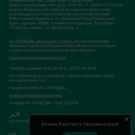
Наименование СМИ: Шахри Казан (Город Казань)
Запись о регистрации СМИ, дата: ЭЛ № ФС 77 - 90219 от 07.10.2025
выдано Федеральной службой по надзору в сфере связи,
информационных технологий и массовых коммуникаций
ФИО главного редактора: и.о. Васильева Эльза Рафаиловна
Адрес редакции: 420066, Российская Федерация, Республика
Татарстан, г.Казань, ул.Декабристов, д.2
АО «ТАТМЕДИА» использует «cookie»
для персонализации
сервисов и удобства пользователей сайтом. Использование
«cookie» можно отменить в настройках браузера.
Политика конфиденциальности
Телефон редакции:
(843) 222-05-41, 8 (917) 851-69-62
Почта филиала для сообщений о фактах коррупции: shahri-
kazan@tatmedia.com
Учредитель СМИ: АО «ТАТМЕДИА»
Антикоррупционная политика
Телефон АО «ТАТМЕДИА»: (843) 222 09 84
Live Internet
16+
Безнең Вконтакте төркеменә языл!