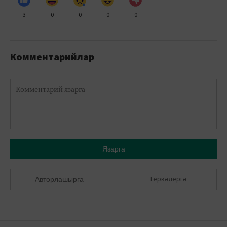
3
0
0
0
0
Комментарийлар
Язарга
Теркәлергә
Авторлашырга