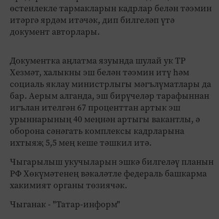
өстенлекле тармакларын кадрлар белән тәэмин
итәргә ярдәм итәчәк, дип билгеләп үтә
документ авторлары.
Документка аңлатма язуында шулай ук ТР
Хезмәт, халыкны эш белән тәэмин итү һәм
социаль яклау министрлыгы мәгълүматлары да
бар. Аерым алганда, эш бирүчеләр тарафыннан
игълан ителгән 67 проценттан артык эш
урыннарының 40 меңнән артыгы вакантлы, ә
оборона сәнәгать комплексы кадрларына
ихтыяҗ 5,5 мең кеше тәшкил итә.
Чыгарылыш укучыларын эшкә билгеләү планын
РФ Хөкүмәтенең вәкаләтле федераль башкарма
хакимият органы төзиячәк.
Чыганак - "Татар-информ"