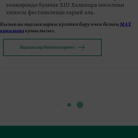
көннәрендә булачак XIII Халыкара мөселман
киносы фестивалендә карый ала.
Кызыклы яңалыкларны күзәтеп бару өчен безнең
МАХ
каналына
кушылыгыз.
Яңалыклар битенә керегез