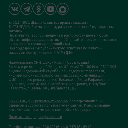
© 2011 - 2026. Шахри Казан. Все права защищены.
© ТАТМЕДИА. Все материалы, размещенные на сайте, защищены
законом.
Перепечатка, воспроизведение и распространение в любом
объеме информации, размещенной на сайте, возможна только с
письменного согласия редакций СМИ.
При поддержке Республиканского агентства по печати и
массовым коммуникациям «ТАТМЕДИА».
Наименование СМИ: Шахри Казан (Город Казань)
Запись о регистрации СМИ, дата: ЭЛ № ФС 77 - 90219 от 07.10.2025
выдано Федеральной службой по надзору в сфере связи,
информационных технологий и массовых коммуникаций
ФИО главного редактора: и.о. Васильева Эльза Рафаиловна
Адрес редакции: 420066, Российская Федерация, Республика
Татарстан, г.Казань, ул.Декабристов, д.2
АО «ТАТМЕДИА» использует «cookie»
для персонализации
сервисов и удобства пользователей сайтом. Использование
«cookie» можно отменить в настройках браузера.
Политика конфиденциальности
Телефон редакции:
(843) 222-05-41, 8 (917) 851-69-62