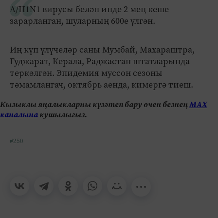
A/H1N1 вирусы белән инде 2 мең кеше
зарарланган, шуларның 600е үлгән.
Иң күп үлүчеләр саны Мумбай, Махараштра,
Гуджарат, Керала, Раджастан штатларында
теркәлгән. Эпидемия муссон сезоны
тәмамлангач, октябрь аенда, кимергә тиеш.
Кызыклы яңалыкларны күзәтеп бару өчен безнең
МАХ
каналына
кушылыгыз.
#250