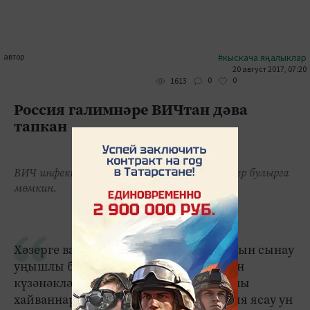
автор
#кыскача яңалыклар
20 август 2017, 07:20
0
0
1613
Россия галимнәре ВИЧтан дәва
тапкан
ВИЧ инфекциясенә каршы дару 5-10 елдан әзер булырга
мөмкин.
Хәзерге вакытта «Динавир» препаратын сынау
уңышлы бара. Ул кешенең зарарланган
күзәнәкләренә тәэсир итә. Препаратны
хайваннарда сынап карау, регистрация ясау ун