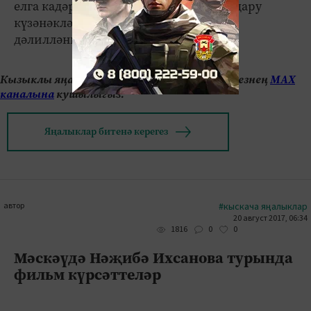
елга кадәр сузылырга мөмкин. Әлеге дару
күзәнәкләргә зарар китерми икәне дә
дәлилләнгән инде.
Кызыклы яңалыкларны күзәтеп бару өчен безнең
МАХ
каналына
кушылыгыз.
Яңалыклар битенә керегез
автор
#кыскача яңалыклар
20 август 2017, 06:34
0
0
1816
Мәскәүдә Нәҗибә Ихсанова турында
фильм күрсәттеләр