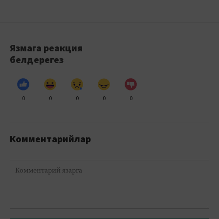
Язмага реакция
белдерегез
0
0
0
0
0
Комментарийлар