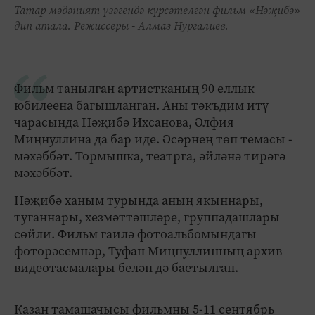
Татар мәдәният үзәгендә күрсәтелгән фильм «Нәҗибә»
дип атала. Режиссеры - Алмаз Нургалиев.
Фильм танылган артистканың 90 еллык
юбилеена багышланган. Аны тәкъдим итү
чарасында Нәҗибә Ихсанова, Әлфия
Миңнуллина да бар иде. Әсәрнең төп темасы -
мәхәббәт. Тормышка, театрга, әйләнә тирәгә
мәхәббәт.
Нәҗибә ханым турында аның якыннары,
туганнары, хезмәттәшләре, группадашлары
сөйли. Фильм гаилә фотоальбомындагы
фоторәсемнәр, Туфан Миңнуллинның архив
видеотасмалары белән дә баетылган.
Казан тамашачысы фильмны 5-11 сентябрь