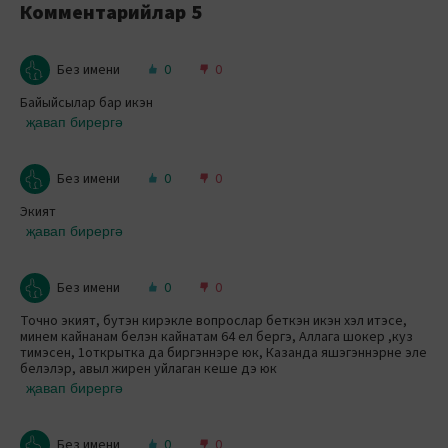
Комментарийлар
5
Без имени
0
0
Байыйсылар бар икэн
җавап бирергә
Без имени
0
0
Экият
җавап бирергә
Без имени
0
0
Точно экият, бутэн кирэкле вопрослар беткэн икэн хэл итэсе,
минем кайнанам белэн кайнатам 64 ел бергэ, Аллага шокер ,куз
тимэсен, 1открытка да биргэннэре юк, Казанда яшэгэннэрне эле
белэлэр, авыл жирен уйлаган кеше дэ юк
җавап бирергә
Без имени
0
0