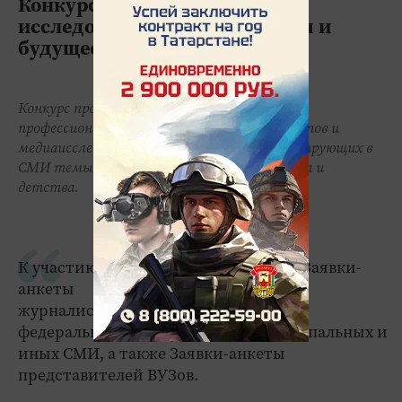
Конкурс для журналистов и
исследователей медиа «Семья и
будущее России»-2023
Конкурс проводится с целью поощрения
профессиональной деятельности журналистов и
медиаисследователей, освещающих, анализирующих в
СМИ темы семьи, материнства, отцовства и
детства.
К участию в Конкурсе принимаются Заявки-
анкеты
журналистов зарегистрированных
федеральных, региональных, муниципальных и
иных СМИ, а также Заявки-анкеты
представителей ВУЗов.