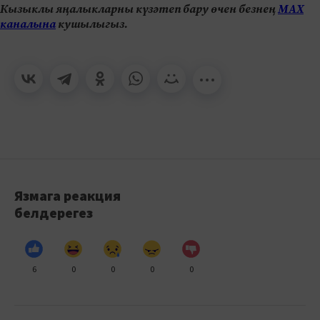
Кызыклы яңалыкларны күзәтеп бару өчен безнең
МАХ
каналына
кушылыгыз.
Язмага реакция
белдерегез
6
0
0
0
0