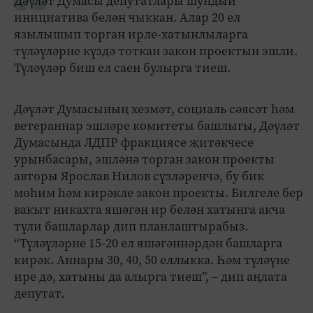
Дәүләт Думасы депутатлары шундый
инициатива белән чыккан. Алар 20 ел
язылышып торган ирле-хатынлыларга
түләүләрне күздә тоткан закон проектын эшли.
Түләүләр биш ел саен булырга тиеш.
Дәүләт Думасының хезмәт, социаль сәясәт һәм
ветераннар эшләре комитеты башлыгы, Дәүләт
Думасында ЛДПР фракциясе җитәкчесе
урынбасары, эшләнә торган закон проекты
авторы Ярослав Нилов сүзләренчә, бу бик
мөһим һәм кирәкле закон проекты. Билгеле бер
вакыт никахта яшәгән ир белән хатынга акча
түли башларлар дип планлаштырабыз.
“Түләүләрне 15-20 ел яшәгәннәрдән башларга
кирәк. Аннары 30, 40, 50 еллыкка. Һәм түләүне
ире дә, хатыны да алырга тиеш”, – дип аңлата
депутат.