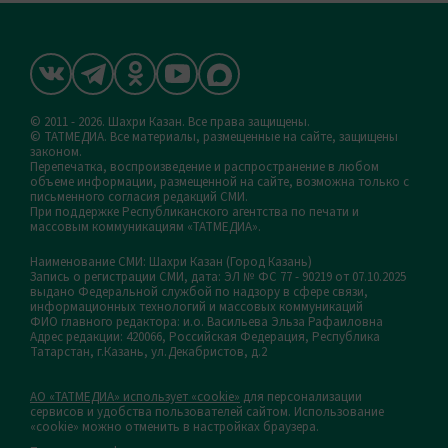
© 2011 - 2026. Шахри Казан. Все права защищены.
© ТАТМЕДИА. Все материалы, размещенные на сайте, защищены
законом.
Перепечатка, воспроизведение и распространение в любом
объеме информации, размещенной на сайте, возможна только с
письменного согласия редакций СМИ.
При поддержке Республиканского агентства по печати и
массовым коммуникациям «ТАТМЕДИА».
Наименование СМИ: Шахри Казан (Город Казань)
Запись о регистрации СМИ, дата: ЭЛ № ФС 77 - 90219 от 07.10.2025
выдано Федеральной службой по надзору в сфере связи,
информационных технологий и массовых коммуникаций
ФИО главного редактора: и.о. Васильева Эльза Рафаиловна
Адрес редакции: 420066, Российская Федерация, Республика
Татарстан, г.Казань, ул.Декабристов, д.2
АО «ТАТМЕДИА» использует «cookie»
для персонализации
сервисов и удобства пользователей сайтом. Использование
«cookie» можно отменить в настройках браузера.