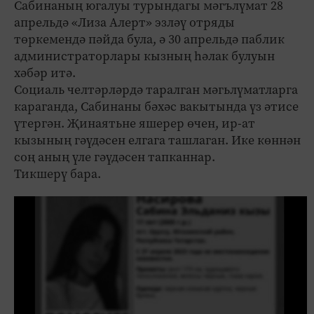
Сабинаның югалуы турындагы мәгълүмат 28
апрельдә «Лиза Алерт» эзләү отряды
төркемендә пәйда була, ә 30 апрельдә паблик
администраторлары кызның һәлак булуын
хәбәр итә.
Социаль челтәрләрдә таралган мәгьлүматларга
караганда, Сабинаны бәхәс вакытында үз әтисе
үтергән. Җинаятьне яшерер өчен, ир-ат
кызының гәүдәсен елгага ташлаган. Ике көннән
соң аның үле гәүдәсен тапканнар.
Тикшерү бара.