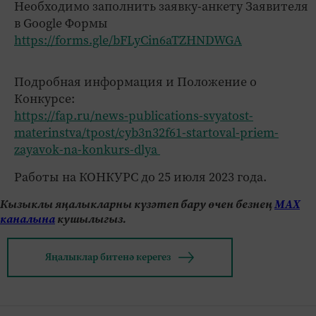
Необходимо заполнить заявку-анкету Заявителя
в Google Формы
https://forms.gle/bFLyCin6aTZHNDWGA
Подробная информация и Положение о
Конкурсе:
https://fap.ru/news-publications-svyatost-
materinstva/tpost/cyb3n32f61-startoval-priem-
zayavok-na-konkurs-dlya
Работы на КОНКУРС до 25 июля 2023 года.
Кызыклы яңалыкларны күзәтеп бару өчен безнең
МАХ
каналына
кушылыгыз.
Яңалыклар битенә керегез