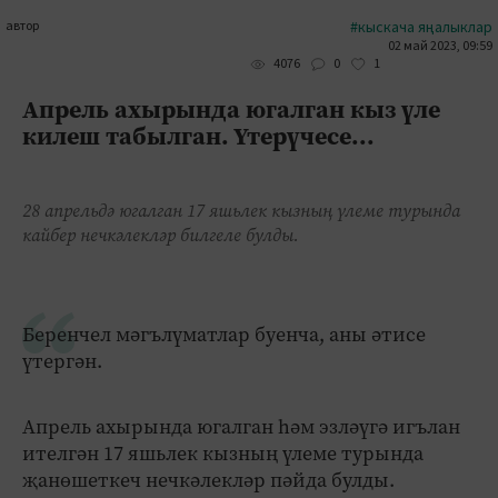
автор
#кыскача яңалыклар
02 май 2023, 09:59
0
1
4076
Апрель ахырында югалган кыз үле
килеш табылган. Үтерүчесе...
28 апрельдә югалган 17 яшьлек кызның үлеме турында
кайбер нечкәлекләр билгеле булды.
Беренчел мәгълүматлар буенча, аны әтисе
үтергән.
Апрель ахырында югалган һәм эзләүгә игълан
ителгән 17 яшьлек кызның үлеме турында
җанөшеткеч нечкәлекләр пәйда булды.