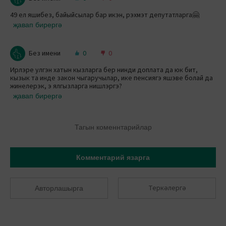
49 ел яшибез, байыйсылар бар икэн, рэхмэт депутатларга🤗
җавап бирергә
Без имени
0
0
Ирлэре улгэн хатын кызларга бер нинди доплата да юк бит,
кызык та инде закон чыгаручылар, ике пенсиягэ яшэве болай да
жинелерэк, э ялгызларга нишлэргэ?
җавап бирергә
Тагын коменнтарийлар
Комментарий язарга
Теркәлергә
Авторлашырга