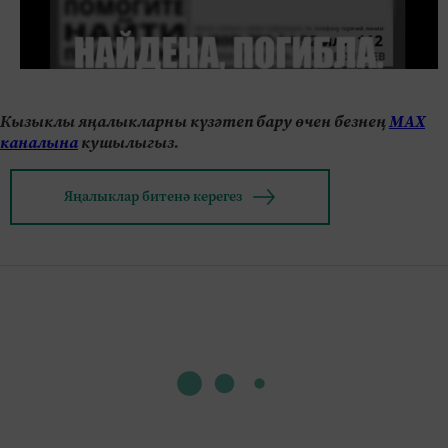
Кызыклы яңалыкларны күзәтеп бару өчен безнең
МАХ
каналына
кушылыгыз.
Яңалыклар битенә керегез