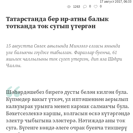
17 август 2017, 06:33
0
0
1263
Татарстанда бер ир-атны балык
тотканда ток сугып үтергән
15 августта Сөлек авылында Минзәлә елгасы янында
үле балыкчы гәүдәсе табылган. Фаразлар буенча, 61
яшьлек чаллылыны ток сүгеп үтергән, дип яза Шәһри
Чаллы.
Шәһәрдәшебез бирегә дусты белән килгән була.
Күпмедер вакыт үткәч, ул иптәшеннән аерылып
калкуырак урынга менеп кармак салмакчы була.
Бәхетсезлеккә каршы, колгасын өскә күтәргәндә
электр чыбыгына эләктерә. Нәтиҗәдә аны ток
суга. Бүгенге көндә әлеге очрак буенча тикшерү