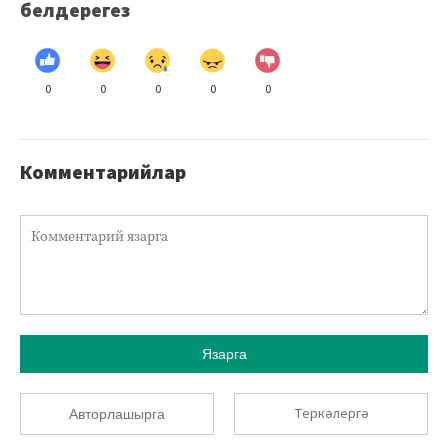
белдерегез
0
0
0
0
0
Комментарийлар
Язарга
Теркәлергә
Авторлашырга