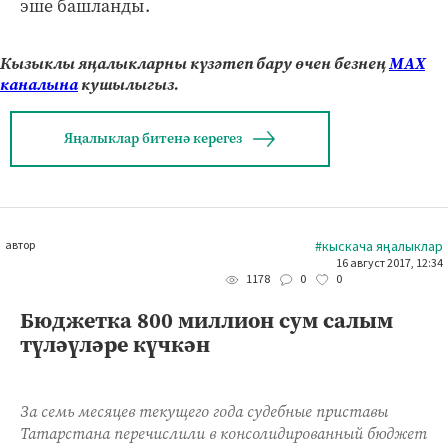
эше башланды.
Кызыклы яңалыкларны күзәтеп бару өчен безнең
МАХ
каналына
кушылыгыз.
Яңалыклар битенә керегез
автор
#кыскача яңалыклар
16 август 2017, 12:34
0
0
1178
Бюджетка 800 миллион сум салым
түләүләре күчкән
За семь месяцев текущего года судебные приставы
Татарстана перечислили в консолидированный бюджет