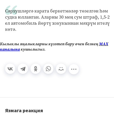
Сәрхушләргә карата беркетмәләр төзелгән һәм
судка юлланган. Аларны 30 мең сум штраф, 1,5-2
ел автомобиль йөртү хокукыннан мәхрүм ителү
көтә.
Кызыклы яңалыкларны күзәтеп бару өчен безнең
МАХ
каналына
кушылыгыз.
Язмага реакция