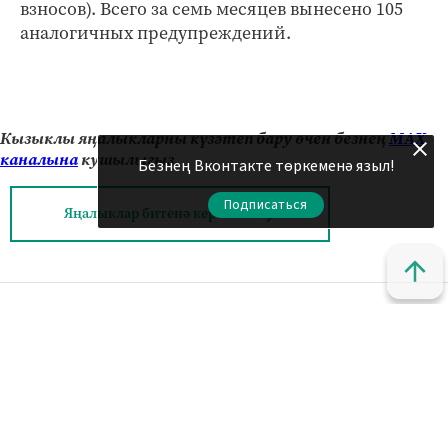
взносов). Всего за семь месяцев вынесено 105
аналогичных предупреждений.
Кызыклы яңалыкларны күзәтеп бару өчен безнең
МАХ
каналына
кушылыгыз.
Безнең Вконтакте төркеменә языл!
Подписаться
Яңалыклар битенә керегез