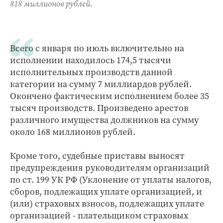
818 миллионов рублей.
Всего с января по июль включительно на
исполнении находилось 174,5 тысячи
исполнительных производств данной
категории на сумму 7 миллиардов рублей.
Окончено фактическим исполнением более 35
тысяч производств. Произведено арестов
различного имущества должников на сумму
около 168 миллионов рублей.
Кроме того, судебные приставы выносят
предупреждения руководителям организаций
по ст. 199 УК РФ (Уклонение от уплаты налогов,
сборов, подлежащих уплате организацией, и
(или) страховых взносов, подлежащих уплате
организацией - плательщиком страховых