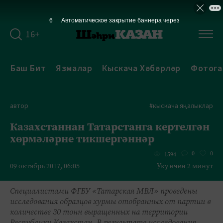
6
Автоматическое закрытие баннера через
16+
Баш Бит
Язмалар
Кыскача Хәбәрләр
Фотога
автор
#кыскача яңалыклар
Казахстаннан Татарстанга кертелгән
хөрмәләрне тикшергәннәр
0
0
1594
09 октябрь 2017, 06:05
Уку өчен 2 минут
Специалистами ФГБУ «Татарская МВЛ» проведены
исследования образцов хурмы отобранных от партии в
количестве 30 тонн выращенных на территории
Республики Казахстан. В результате исследования