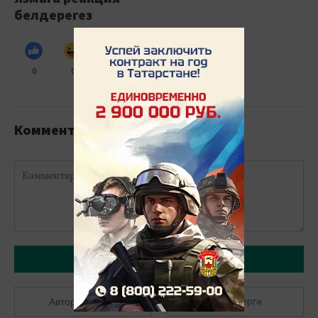
белдерегез
0
0
0
0
0
Комментарийлар
Язарга
Теркәлергә
Авторлашырга