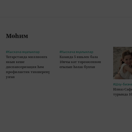
Мөһим
#Кыскача яңалыклар
#Кыскача яңалыклар
Татарстанда миллионга
Казанда 5 яшьлек бала
якын кеше
10нчы кат тәрәзәсеннән
диспансеризация һәм
егылып һәлак булган
профилактик тикшеренү
узган
#Шоу-бизн
Илназ Саф
турында 1