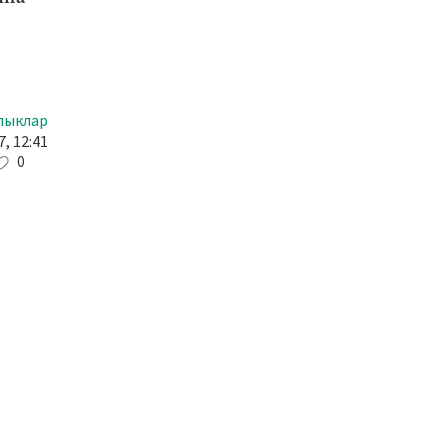
лыклар
, 12:41
0