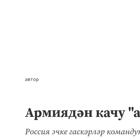
автор
Армиядән качу "
Россия эчке гаскәрләр команд