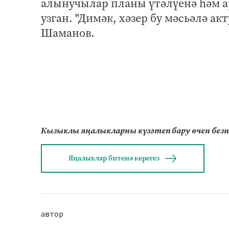
алынучылар планы үтәлүенә һәм а
узган. "Димәк, хәзер бу мәсьәлә ак
Шаманов.
Кызыклы яңалыкларны күзәтеп бару өчен без
Яңалыклар битенә керегез
автор