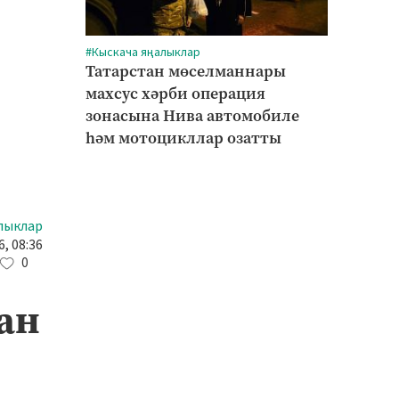
#Кыскача яңалыклар
Татарстан мөселманнары
махсус хәрби операция
зонасына Нива автомобиле
һәм мотоцикллар озатты
лыклар
, 08:36
0
ан