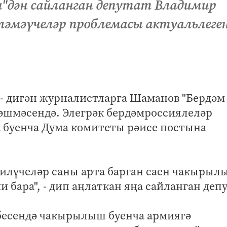
"дән сайланган депутат Владимир
ләмәүчеләр проблемасы актуальлеге
, - дигән журналистларга Шаманов "Бердәм
әшмәсендә. Элегрәк бердәмроссиялеләр
 буенча Дума комитеты рәисе постына
килүчеләр саны арта барган саен чакыры
бара", - дип аңлаткан яңа сайланган депу
бесендә чакырылыш буенча армиягә