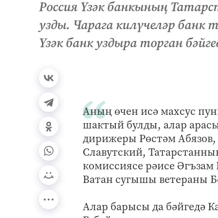
Россия Үзәк банкының Татарст
узды. Чарага килүчеләр банк
Үзәк банк уздыра торган бәйг
Аның өчен исә махсус пу
шактый булды, алар арас
дирижеры Рөстәм Абязов,
Славутский, Татарстанның
комиссиясе рәисе Әгъзам 
Ватан сугышы ветераны Бо
Алар барысы да бәйгедә К