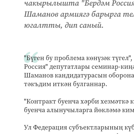
чакырылышта "Бердәм Россия
Шаманов армиягә барырга те
югалтты, дип саный.
"Бүген бу проблема көнүзәк түгел"
Россия" депутатлары семинар-киң
Шаманов кандидатурасын оборона
тәкъдим иткән булганнар.
"Контракт буенча хәрби хезмәткә 
буенча алынучыларга йөкләмә кими 
Ул Федерация субъектларының кү