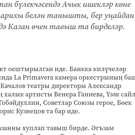
ан бүлекчәсендә Ачык ишекләр көне
 тарихы белән танышты, бер уңайдан
едә Казан өчен тавыш та бирделәр.
нкт оештырылган иде. Банкка килүчеләр
ында La Primavera камера оркестрының ба
 Качалов театры директоры Александр
 халык артисты Венера Ганиева, Үзәк сай
Гобәйдуллин, Советлар Союзы герое, Бөек
рис Кузнецов та бар иде.
азанны хуплап тавыш бирде. Әгъзам