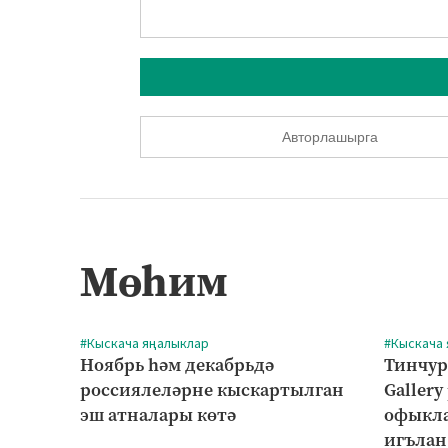
Авторлашырга
Мөһим
#Кыскача яңалыклар
#Кыскача
Ноябрь һәм декабрьдә
Тинчур
россиялеләрне кыскартылган
Gallery
эш атналары көтә
офыкла
игълан