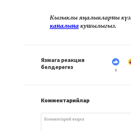
Кызыклы яңалыкларны күзә
каналына
кушылыгыз.
Язмага реакция
белдерегез
0
Комментарийлар