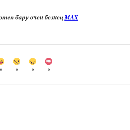
теп бару өчен безнең
МАХ
0
0
0
0