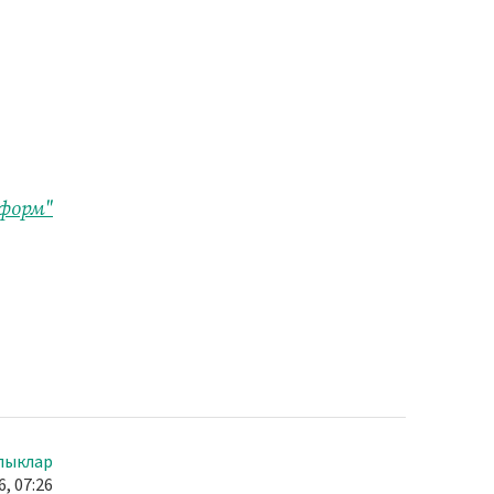
форм"
лыклар
, 07:26