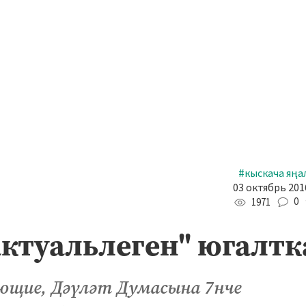
#кыскача яңа
03 октябрь 2016
0
1971
актуальлеген" югалтк
ующие, Дәүләт Думасына 7нче