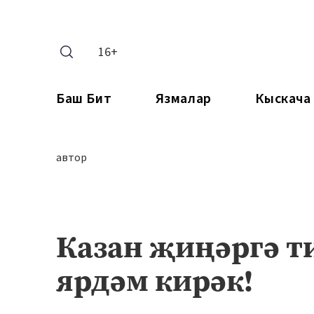
16+
Баш Бит
Язмалар
Кыскача
автор
Казан җиңәргә т
ярдәм кирәк!