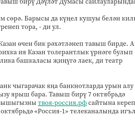
 тавыш бирү Дәүләт Думасы сайлауларында
ем сөрә. Барысы да күңел кушуы белән кил
енеп тора, - ди ул.
Казан өчен бик рәхәтләнеп тавыш бирде. 
рихка ия Казан толерантлык үрнәге булып
лика башкаласы җиңүгә лаек, ди театр
банк чыгарачак яңа банкнотларда урын алу
ызу ярыш бара. Тавыш бирү 7 октябрьдә
тавышыгызны
твоя-россия.рф
сайтына кере
 октябрьдә «Россия-1» телеканалында игъ