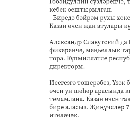
Гобәйдуллин сүзләренчә,
кебек оештырылган.
- Биредә бәйрәм рухы хөк
Казан өчен җан атулары күр
Александр Славутский да 
фикеренчә, меңьеллык та
тора. Күпмилләтле респуб
директоры.
Исегезгә төшерәбез, Үзәк 
өчен ун шәһәр арасында к
тәмамлана. Казан өчен 
бирә аласыз. Җиңүчеләр 7
ителәчәк.