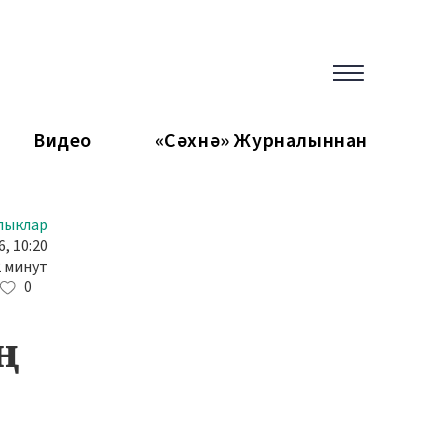
Видео
«Сәхнә» Журналыннан
лыклар
, 10:20
2 минут
0
ң