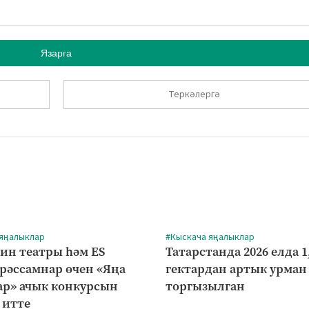
Язарга
Теркәлергә
 яңалыклар
#Кыскача яңалыклар
ин театры һәм ES
Татарстанда 2026 елда 1
 рәссамнар өчен «Яңа
гектардан артык урман
р» ачык конкурсын
торгызылган
 итте