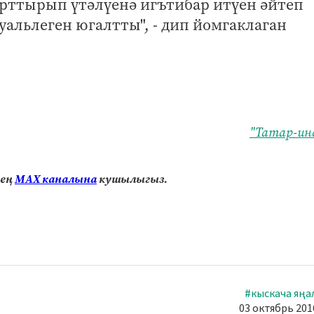
рттырып үтәлүенә игътибар итүен әйтеп
туальлеген югалтты", - дип йомгаклаган
"Татар-ин
нең
МАХ каналына
кушылыгыз.
#кыскача яңа
03 октябрь 2016