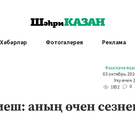
 Хәбәрләр
Фотогалерея
Реклама
#кыскача яңа
03 октябрь 2016
Уку өчен 
0
1852
иеш: аның өчен сезне