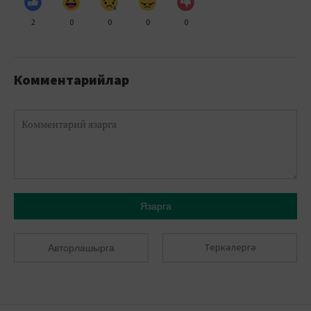
2
0
0
0
0
Комментарийлар
Язарга
Теркәлергә
Авторлашырга