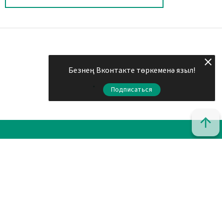
Безнең Вконтакте төркеменә языл!
Подписаться
© 2011 - 2026. Шахри Казан. Все права защищены.
© ТАТМЕДИА. Все материалы, размещенные на сайте, защищены
законом.
Перепечатка, воспроизведение и распространение в любом
объеме информации, размещенной на сайте, возможна только с
письменного согласия редакций СМИ.