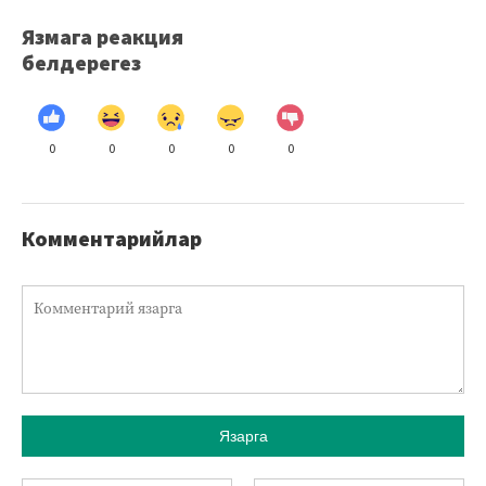
Язмага реакция
белдерегез
0
0
0
0
0
Комментарийлар
Язарга