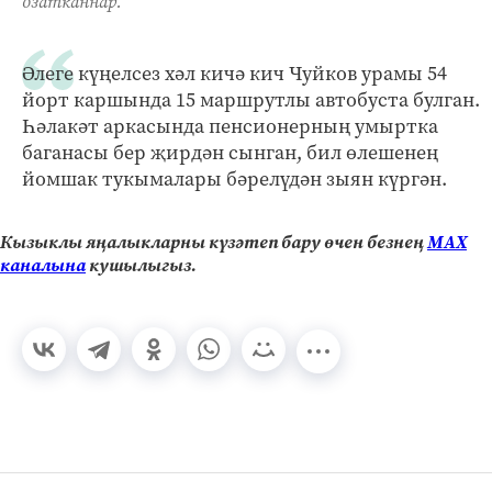
озатканнар.
Әлеге күңелсез хәл кичә кич Чуйков урамы 54
йорт каршында 15 маршрутлы автобуста булган.
Һәлакәт аркасында пенсионерның умыртка
баганасы бер җирдән сынган, бил өлешенең
йомшак тукымалары бәрелүдән зыян күргән.
Кызыклы яңалыкларны күзәтеп бару өчен безнең
МАХ
каналына
кушылыгыз.