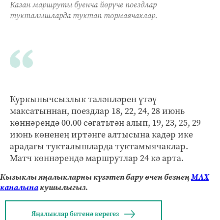
Казан маршруты буенча йөрүче поездлар
тукталышларда туктап тормаячаклар.
Куркынычсызлык таләпләрен үтәү
максатыннан, поездлар 18, 22, 24, 28 июнь
көннәрендә 00.00 сәгатьтән алып, 19, 23, 25, 29
июнь көненең иртәнге алтысына кадәр ике
арадагы тукталышларда туктамыячаклар.
Матч көннәрендә маршрутлар 24 кә арта.
Кызыклы яңалыкларны күзәтеп бару өчен безнең
МАХ
каналына
кушылыгыз.
Яңалыклар битенә керегез