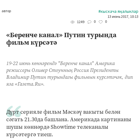
автор
#кыскача яңалыклар
13 июнь 2017, 10:13
0
0
1249
«Беренче канал» Путин турында
фильм күрсәтә
19-22 июнь көннәрендә "Беренче канал" Америка
режиссеры Оливер Стоунның Россия Президенты
Владимир Путин турындагы фильмын күрсәтәчәк, дип
яза «Газета.Ru».
Дүрт серияле фильм Мәскәү вакыты белән
сәгать 21.30да башлана. Америкада картинаны
шушы көннәрдә Showtime телеканалы
күрсәтергә тиеш.