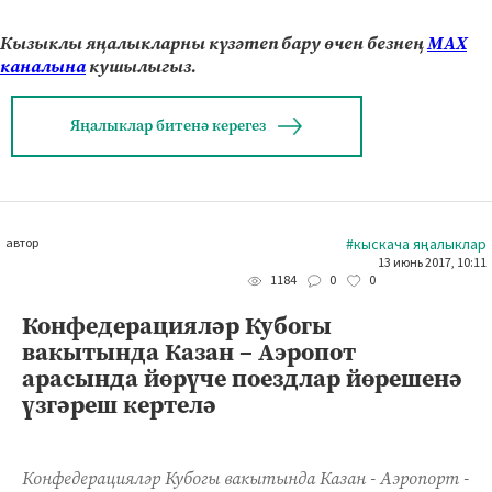
Кызыклы яңалыкларны күзәтеп бару өчен безнең
МАХ
каналына
кушылыгыз.
Яңалыклар битенә керегез
автор
#кыскача яңалыклар
13 июнь 2017, 10:11
0
0
1184
Конфедерацияләр Кубогы
вакытында Казан – Аэропот
арасында йөрүче поездлар йөрешенә
үзгәреш кертелә
Конфедерацияләр Кубогы вакытында Казан - Аэропорт -