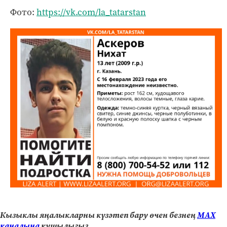
Фото:
https://vk.com/la_tatarstan
Кызыклы яңалыкларны күзәтеп бару өчен безнең
МАХ
каналына
кушылыгыз.