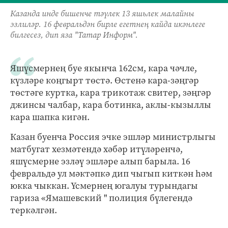
Казанда инде бишенче тәүлек 13 яшьлек малайны
эзлиләр. 16 февральдән бирле егетнең кайда икәнлеге
билгесез, дип яза "Татар Информ".
Яшүсмернең буе якынча 162см, кара чәчле,
күзләре коңгырт төстә. Өстенә кара-зәңгәр
төстәге куртка, кара трикотаж свитер, зәңгәр
джинсы чалбар, кара ботинка, аклы-кызыллы
кара шапка кигән.
Казан буенча Россия эчке эшләр министрлыгы
матбугат хезмәтендә хәбәр итүләренчә,
яшүсмерне эзләү эшләре алып барыла. 16
февральдә ул мәктәпкә дип чыгып киткән һәм
юкка чыккан. Үсмернең югалуы турындагы
гариза «Ямашевский " полиция бүлегендә
теркәлгән.