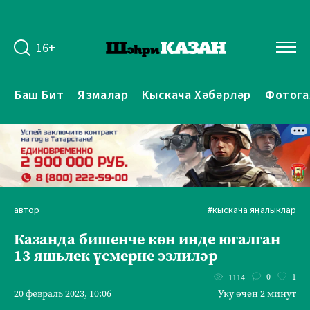
16+
Баш Бит
Язмалар
Кыскача Хәбәрләр
Фотога
автор
#кыскача яңалыклар
Казанда бишенче көн инде югалган
13 яшьлек үсмерне эзлиләр
0
1
1114
20 февраль 2023, 10:06
Уку өчен 2 минут