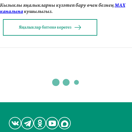
Кызыклы яңалыкларны күзәтеп бару өчен безнең
МАХ
каналына
кушылыгыз.
Яңалыклар битенә керегез