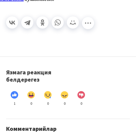
Язмага реакция
белдерегез
1
0
0
0
0
Комментарийлар