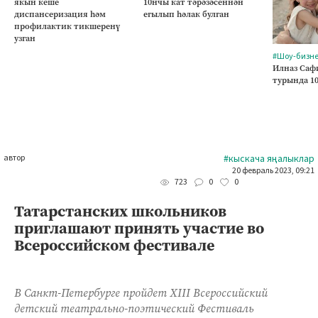
якын кеше
10нчы кат тәрәзәсеннән
диспансеризация һәм
егылып һәлак булган
профилактик тикшеренү
узган
#Шоу-бизн
Илназ Саф
турында 1
автор
#кыскача яңалыклар
20 февраль 2023, 09:21
0
0
723
Татарстанских школьников
приглашают принять участие во
Всероссийском фестивале
В Санкт-Петербурге пройдет XIII Всероссийский
детский театрально-поэтический Фестиваль