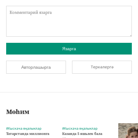
Язарга
Теркәлергә
Авторлашырга
Мөһим
#Кыскача яңалыклар
#Кыскача яңалыклар
Татарстанда миллионга
Казанда 5 яшьлек бала