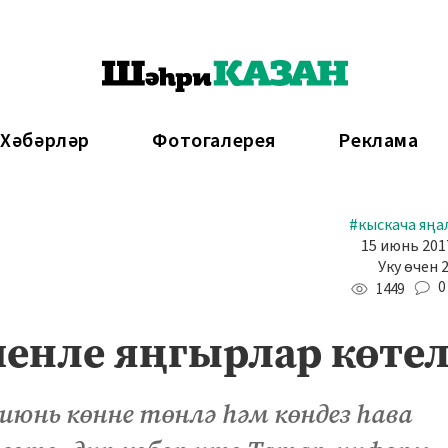
 Хәбәрләр
Фотогалерея
Реклама
#кыскача яңа
15 июнь 2017
Уку өчен 
0
1449
шенле яңгырлар көте
юнь көнне төнлә һәм көндез һава