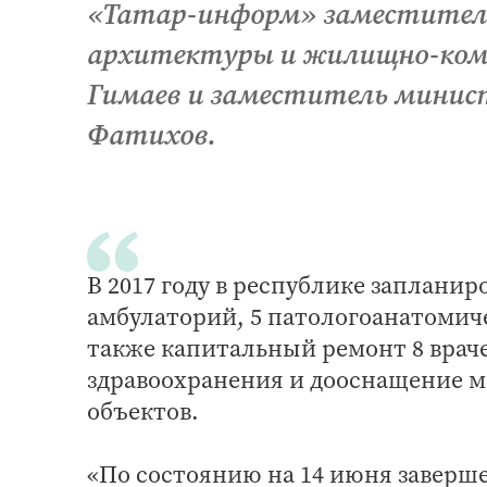
«Татар-информ» заместител
архитектуры и жилищно-ком
Гимаев и заместитель минист
Фатихов.
В 2017 году в республике запланир
амбулаторий, 5 патологоанатомич
также капитальный ремонт 8 врач
здравоохранения и дооснащение м
объектов.
«По состоянию на 14 июня заверше