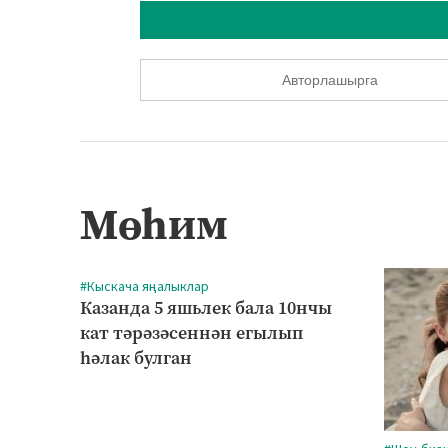
Авторлашырга
Мөһим
#Кыскача яңалыклар
Казанда 5 яшьлек бала 10нчы
кат тәрәзәсеннән егылып
һәлак булган