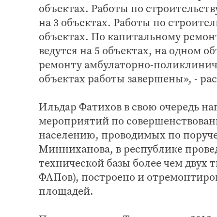
объектах. Работы по строительст
на 3 объектах. Работы по строител
объектах. По капитальному ремон
ведутся на 5 объектах, на одном 
ремонту амбулаторно-поликлиничес
объектах работы завершены», - ра
Ильдар Фатихов в свою очередь на
мероприятий по совершенствова
населению, проводимых по поруче
Минниханова, в республике прове
технической базы более чем двух 
ФАПов), построено и отремонтиров
площадей.