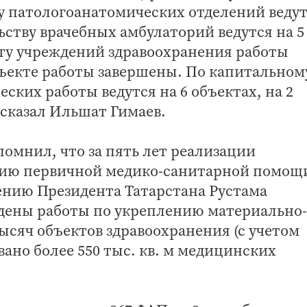
ву патологоанатомических отделений веду
ьству врачебных амбулаторий ведутся на 5
ту учреждений здравоохранения работы
объекте работы завершены. По капитальном
ких работы ведутся на 6 объектах, на 2
ссказал Ильшат Гимаев.
помнил, что за пять лет реализации
нию первичной медико-санитарной помощ
нию Президента Татарстана Рустама
дены работы по укреплению материально-
тысяч объектов здравоохранения (с учетом
ано более 550 тыс. кв. м медицинских