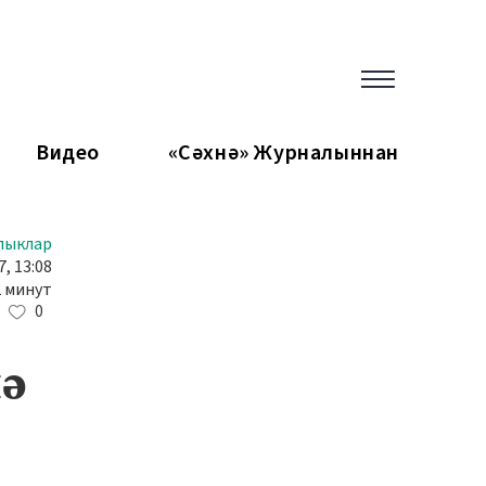
Видео
«Сәхнә» Журналыннан
лыклар
, 13:08
2 минут
0
лә