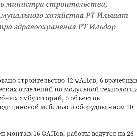
ь министра строительства,
мунального хозяйства РТ Ильшат
ра здравоохранения РТ Ильдар
овано строительство 42 ФАПов, 6 врачебны
еских отделений по модульной технологии
ебных амбулаторий, 6 объектов
едицинской мебелью и оборудованием 10
н монтаж 16 ФАПов, работы ведутся на 26