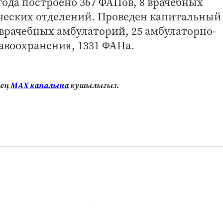
 года построено 367 ФАПов, 8 врачебных
ческих отделений. Проведен капитальный
 врачебных амбулаторий, 25 амбулаторно-
воохранения, 1331 ФАПа.
нең
МАХ каналына
кушылыгыз.