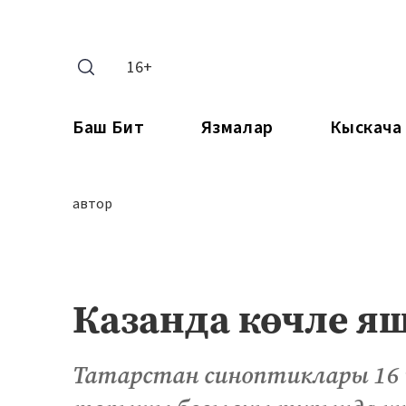
16+
Баш Бит
Язмалар
Кыскача
автор
Казанда көчле я
Татарстан синоптиклары 16 и