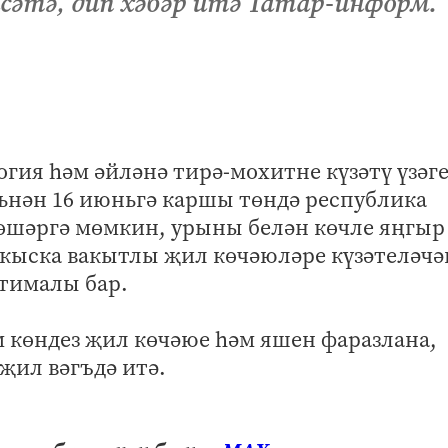
әтә, дип хәбәр итә Татар-информ.
гия һәм әйләнә тирә-мохитне күзәтү үзәг
ьнән 16 июньгә каршы төндә республика
өшәргә мөмкин, урыны белән көчле яңгыр
р кыска вакытлы җил көчәюләре күзәтеләчә
хтималы бар.
м көндез җил көчәюе һәм яшен фаразлана,
җил вәгъдә итә.