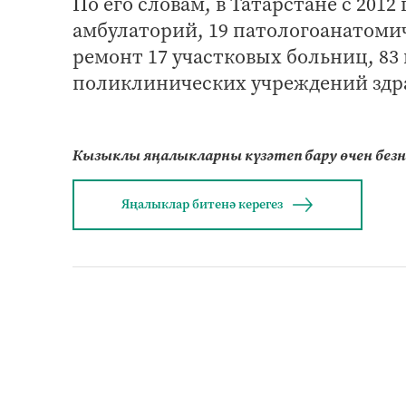
По его словам, в Татарстане с 2012
амбулаторий, 19 патологоанатоми
ремонт 17 участковых больниц, 83
поликлинических учреждений здра
Кызыклы яңалыкларны күзәтеп бару өчен без
Яңалыклар битенә керегез