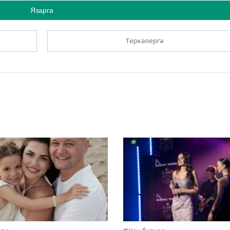
Язарга
Теркәлергә