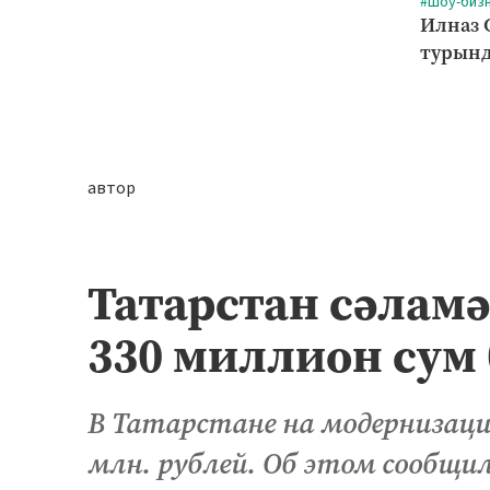
#Шоу-биз
Илназ 
турынд
автор
Татарстан сәламә
330 миллион сум 
В Татарстане на модернизаци
млн. рублей. Об этом сообщил