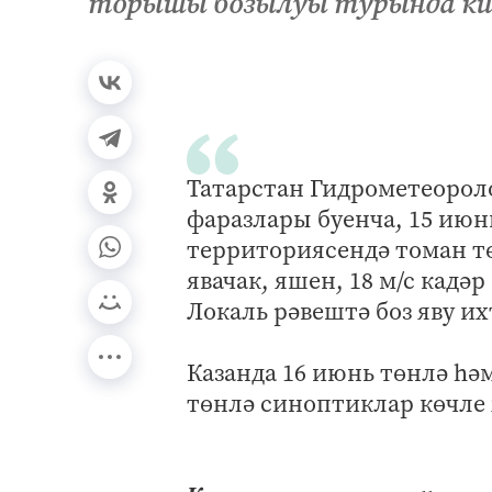
торышы бозылуы турында кис
Татарстан Гидрометеороло
фаразлары буенча, 15 июн
территориясендә томан т
явачак, яшен, 18 м/с кадә
Локаль рәвештә боз яву и
Казанда 16 июнь төнлә һә
төнлә синоптиклар көчле 