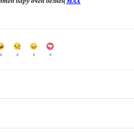
теп бару өчен безнең
МАХ
0
0
0
0