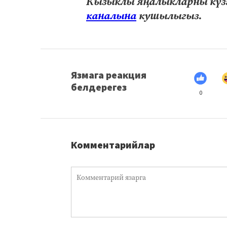
Кызыклы яңалыкларны күзә
каналына
кушылыгыз.
Язмага реакция
белдерегез
0
Комментарийлар