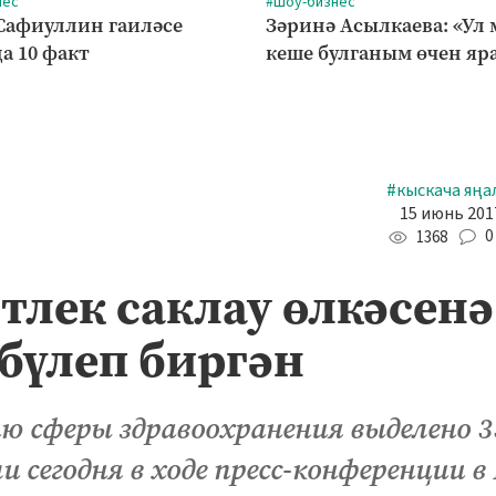
нес
#Шоу-бизнес
Сафиуллин гаиләсе
Зәринә Асылкаева: «Ул
а 10 факт
кеше булганым өчен яр
#кыскача яңа
15 июнь 2017
0
1368
тлек саклау өлкәсенә
бүлеп биргән
ю сферы здравоохранения выделено 3
и сегодня в ходе пресс-конференции в