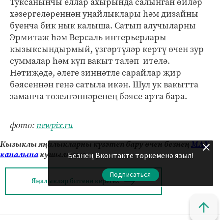
Туксанынчы еллар ахырында салынган өйләр
хәзергеләреннән уңайлыклары һәм дизайны
буенча бик нык калыша. Сатып алучыларны
Эрмитаж һәм Версаль интерьерлары
кызыксындырмый, үзгәртүләр кертү өчен зур
суммалар һәм күп вакыт таләп ителә.
Нәтиҗәдә, әлеге зиннәтле сарайлар җир
бәясеннән генә сатыла икән. Шул ук вакытта
заманча төзелгәннәренең бәясе арта бара.
фото:
newpix.ru
Кызыклы яңалыкларны күзәтеп бару өчен безнең
МАХ
каналына
кушылыгыз.
Безнең Вконтакте төркеменә языл!
Подписаться
Яңалыклар битенә керегез