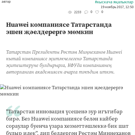
автор
#кыскача яңалыклар
19 ноябрь 2017, 12:50
0
0
2233
Huawei компаниясе Татарстанда
эшен җәелдерергә мөмкин
Татарстан Президенты Рөстәм Миңнеханов Huawei
кытай компаниясе җитәкчелегенә Татарстанда
җитештерүне булдырырга, КФУда компаниянең
авторланган академиясен ачарга тәкъдим иткән.
"Татарстан инновация үсешенә зур игътибар
бирә. Без Huawei компаниясе белән кайбер
сораулар буенча үзара хезмәттәшлеккә бик шат
булыр идек”, дип белдергән Рөстәм Миңнеханов