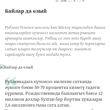
0
0
2249
Байлар да елый
Рублево-Успенск шоссесы һәм Мәскәү тирәсендәге башка
юнәлешләрдәге күчемсез милектән актив рәвештә
арынырга ниятлиләр. Унбиш ел элек кенә биредә яшәү
югары статусны билгели иде, әмма хәзер бу йортларны
сатып алырга теләүчеләр юк диярлек: зиннәтле
сарайларда яшәү бүген модада түгел.
Рублевкадага күчемсез милекне сатканда
әүвәлге бәяне 50-70 процентка киметү гадәти
күренеш. Рождественнода башлангыч бәясе 12
миллион доллар булган бер йортны хуҗалары
2,6 миллионга гына сата алган.