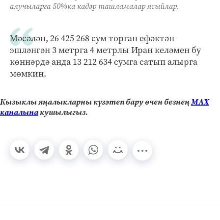
алучыларга 50%ка кадәр ташламалар ясыйлар.
Мәсәлән, 26 425 268 сум торган ефәктән
эшләнгән 3 метрга 4 метрлы Иран келәмен бу
көннәрдә анда 13 212 634 сумга сатып алырга
мөмкин.
Кызыклы яңалыкларны күзәтеп бару өчен безнең
МАХ
каналына
кушылыгыз.