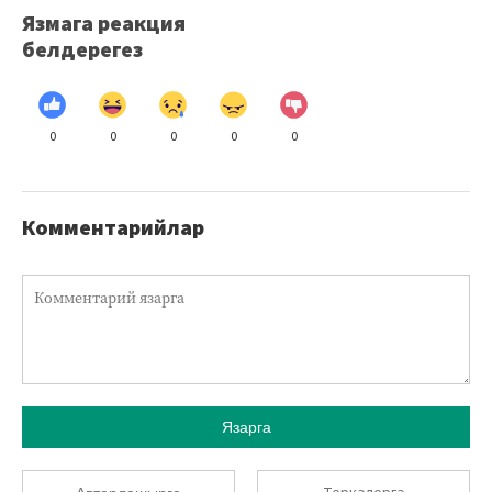
Язмага реакция
белдерегез
0
0
0
0
0
Комментарийлар
Язарга