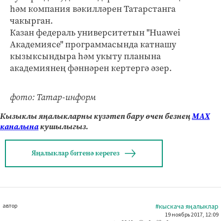
һәм компания вәкилләрен Татарстанга
чакырган.
Казан федераль университетын "Huawei
Академиясе" программасында катнашу
кызыксындыра һәм укыту планына
академиянең фәннәрен кертергә әзер.
фото: Татар-информ
Кызыклы яңалыкларны күзәтеп бару өчен безнең
МАХ
каналына
кушылыгыз.
Яңалыклар битенә керегез
автор
#кыскача яңалыклар
19 ноябрь 2017, 12:09