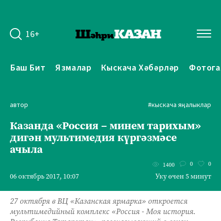
16+
Баш Бит
Язмалар
Кыскача Хәбәрләр
Фотога
автор
#кыскача яңалыклар
Казанда «Россия – минем тарихым»
дигән мультимедия күргәзмәсе
ачыла
0
0
1400
06 октябрь 2017, 10:07
Уку өчен 5 минут
27 октября в ВЦ «Казанская ярмарка» откроется
мультимедийный комплекс «Россия - Моя история.