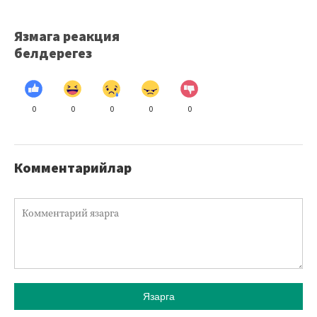
Язмага реакция
белдерегез
0
0
0
0
0
Комментарийлар
Язарга