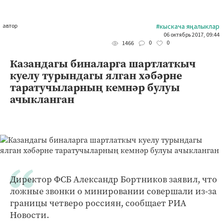
автор
#кыскача яңалыклар
06 октябрь 2017, 09:44
0
0
1466
Казандагы биналарга шартлаткыч
куелу турындагы ялган хәбәрне
таратучыларның кемнәр булуы
ачыкланган
Директор ФСБ Александр Бортников заявил, что
ложные звонки о минировании совершали из-за
границы четверо россиян, сообщает РИА
Новости.