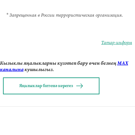
* Запрещенная в России террористическая организация.
Татар-информ
Кызыклы яңалыкларны күзәтеп бару өчен безнең
МАХ
каналына
кушылыгыз.
Яңалыклар битенә керегез