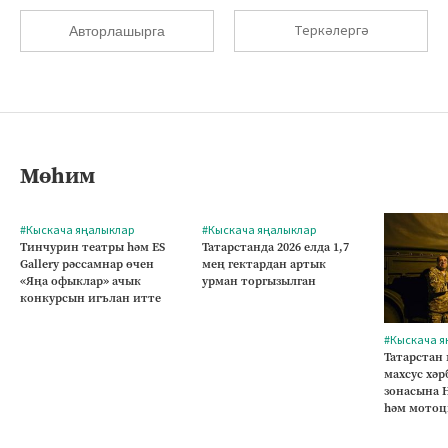
Теркәлергә
Авторлашырга
Мөһим
#Кыскача яңалыклар
#Кыскача яңалыклар
Тинчурин театры һәм ES
Татарстанда 2026 елда 1,7
Gallery рәссамнар өчен
мең гектардан артык
«Яңа офыклар» ачык
урман торгызылган
конкурсын игълан итте
#Кыскача я
Татарстан
махсус хә
зонасына 
һәм мотоц