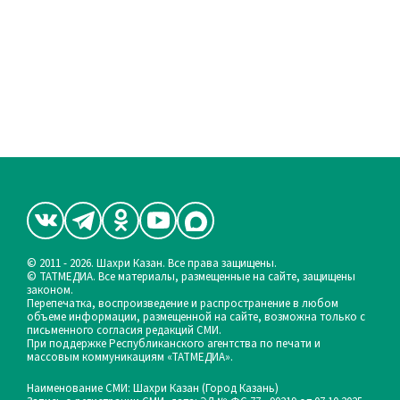
© 2011 - 2026. Шахри Казан. Все права защищены.
© ТАТМЕДИА. Все материалы, размещенные на сайте, защищены
законом.
Перепечатка, воспроизведение и распространение в любом
объеме информации, размещенной на сайте, возможна только с
письменного согласия редакций СМИ.
При поддержке Республиканского агентства по печати и
массовым коммуникациям «ТАТМЕДИА».
Наименование СМИ: Шахри Казан (Город Казань)