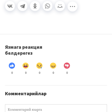
Язмага реакция
белдерегез
0
0
0
0
0
Комментарийлар