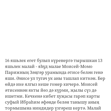
16 яшьлек егет булып күренергә тырышкан 13
яшьлек малай - яһүд малае Моисей-Момо
Парижның Зәңгәр урамында әтисе белән генә
яши. Әнисе ул тугач ук аны ташлап киткән. Бер
өйдә ике ялгыз кеше гомер кичерә. Моисей
әтисеннән якты йөз дә күрми, җылы сүз дә
ишетми. Кечкенә кибет хуҗасы гарәп карты
суфый Ибраһим әфәнде белән танышу аның
тормышына ниндидер үзгәреш кертә. Малай