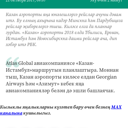
21 октябрь 2017, 09:07
Уку өчен 2 минут
Казан аэропорты яңа юнәлешләргә рейслар ачуны дәвам
итә. Бу елның ахырына кадәр Минскка һәм Пардубицега
рейслар җибәрелергә тиеш. Киләсе елга да планнар
зурдан. «Казан» аэропорты 2018 елда Тбилиси, Ереван,
Истамбул һәм Новосибирскка даими рейслар ача, дип
хәбәр итә РБК.
Atlas Global авиакомпаниясе «Казан-
Истамбул»маршрутын планлаштыра. Моннан
тыш, Казан аэропорты киләсе елдан Georgian
Airways һәм «Азимут» кебек яңа
авиакомпанияләр белән дә эшли башлаячак.
Кызыклы яңалыкларны күзәтеп бару өчен безнең
МАХ
каналына
кушылыгыз.