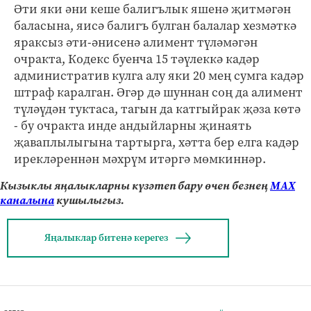
Әти яки әни кеше балигълык яшенә җитмәгән
баласына, яисә балигъ булган балалар хезмәткә
яраксыз әти-әнисенә алимент түләмәгән
очракта, Кодекс буенча 15 тәүлеккә кадәр
административ кулга алу яки 20 мең сумга кадәр
штраф каралган. Әгәр дә шуннан соң да алимент
түләүдән туктаса, тагын да катгыйрак җәза көтә
- бу очракта инде андыйларны җинаять
җаваплылыгына тартырга, хәтта бер елга кадәр
ирекләреннән мәхрүм итәргә мөмкиннәр.
Кызыклы яңалыкларны күзәтеп бару өчен безнең
МАХ
каналына
кушылыгыз.
Яңалыклар битенә керегез