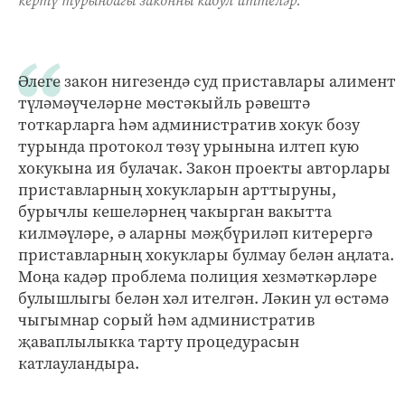
кертү турындагы законны кабул иттеләр.
Әлеге закон нигезендә суд приставлары алимент
түләмәүчеләрне мөстәкыйль рәвештә
тоткарларга һәм административ хокук бозу
турында протокол төзү урынына илтеп кую
хокукына ия булачак. Закон проекты авторлары
приставларның хокукларын арттыруны,
бурычлы кешеләрнең чакырган вакытта
килмәүләре, ә аларны мәҗбүриләп китерергә
приставларның хокуклары булмау белән аңлата.
Моңа кадәр проблема полиция хезмәткәрләре
булышлыгы белән хәл ителгән. Ләкин ул өстәмә
чыгымнар сорый һәм административ
җаваплылыкка тарту процедурасын
катлауландыра.