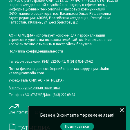
Запись о регистрации СМИ, дата: ЭЛ № ФС 77 - 90219 от 07.10.2025
выдано Федеральной службой по надзору в сфере связи,
информационных технологий и массовых коммуникаций
ФИО главного редактора: и.о. Васильева Эльза Рафаиловна
Адрес редакции: 420066, Российская Федерация, Республика
Татарстан, г.Казань, ул.Декабристов, д.2
АО «ТАТМЕДИА» использует «cookie»
для персонализации
сервисов и удобства пользователей сайтом. Использование
«cookie» можно отменить в настройках браузера.
Политика конфиденциальности
Телефон редакции:
(843) 222-05-41, 8 (917) 851-69-62
Почта филиала для сообщений о фактах коррупции: shahri-
kazan@tatmedia.com
Учредитель СМИ: АО «ТАТМЕДИА»
Антикоррупционная политика
Телефон АО «ТАТМЕДИА»: (843) 222 09 84
Live Internet
16+
Безнең Вконтакте төркеменә языл!
Подписаться