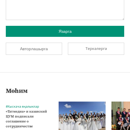
Язарга
Теркәлергә
Авторлашырга
Мөһим
#Кыскача яңалыклар
«Татмедиа» и казанский
ЦУМ подписали
соглашение о
сотрудничестве