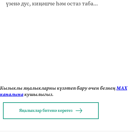
үзенә дус, киңәшче һәм остаз таба...
Кызыклы яңалыкларны күзәтеп бару өчен безнең
МАХ
каналына
кушылыгыз.
Яңалыклар битенә керегез