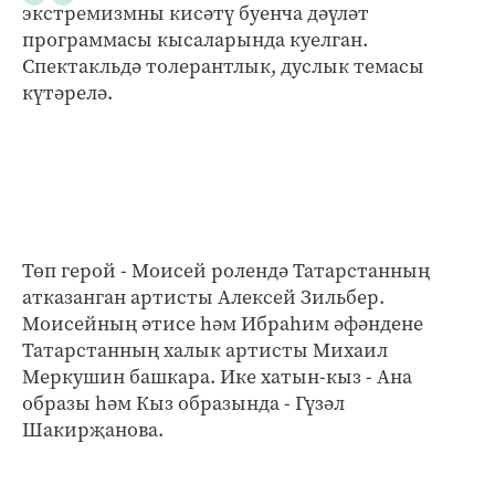
экстремизмны кисәтү буенча дәүләт
программасы кысаларында куелган.
Спектакльдә толерантлык, дуслык темасы
күтәрелә.
Төп герой - Моисей ролендә Татарстанның
атказанган артисты Алексей Зильбер.
Моисейның әтисе һәм Ибраһим әфәндене
Татарстанның халык артисты Михаил
Меркушин башкара. Ике хатын-кыз - Ана
образы һәм Кыз образында - Гүзәл
Шакирҗанова.