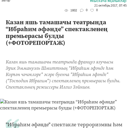
автор
#кыскача яңалыклар
21 октябрь 2017, 07:45
0
0
1802
Казан яшь тамашачы театрында
“Ибраһим әфәнде” спектакленең
премьерасы булды
(+ФОТОРЕПОРТАЖ)
Казан яшь тамашачы театрында француз язучысы
Эрик Эммануэль Шмиттның "Ибраһим әфәнде һәм
Коръән чәчәкләре" әсәре буенча "Ибраһим әфәнде"
("Господин Ибрагим") спектакленең премьерасы булды.
Спектакльнең режиссеры Илгиз Зәйниев.
"Ибраһим әфәнде" спектакле терроризмны һәм