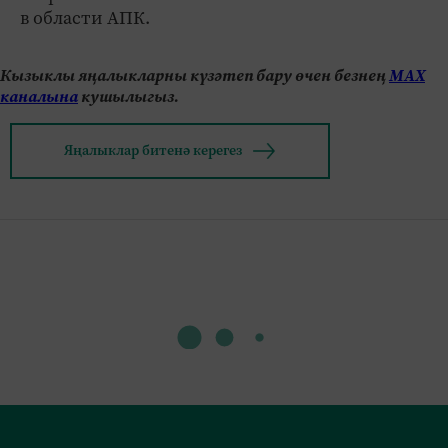
в области АПК.
Кызыклы яңалыкларны күзәтеп бару өчен безнең
МАХ
каналына
кушылыгыз.
Яңалыклар битенә керегез