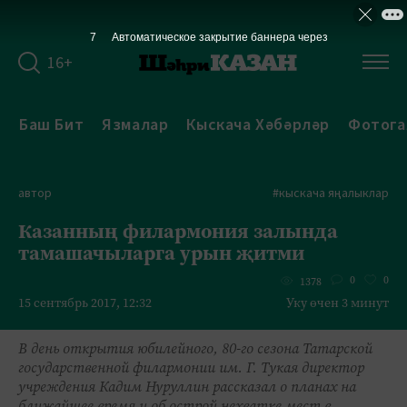
7
Автоматическое закрытие баннера через
16+
Баш Бит
Язмалар
Кыскача Хәбәрләр
Фотога
автор
#кыскача яңалыклар
Казанның филармония залында
тамашачыларга урын җитми
0
0
1378
15 сентябрь 2017, 12:32
Уку өчен 3 минут
В день открытия юбилейного, 80-го сезона Татарской
государственной филармонии им. Г. Тукая директор
учреждения Кадим Нуруллин рассказал о планах на
ближайшее время и об острой нехватке мест в