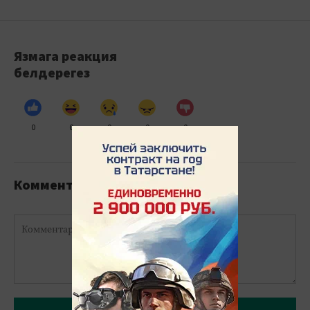
Язмага реакция
белдерегез
0
0
0
0
0
Комментарийлар