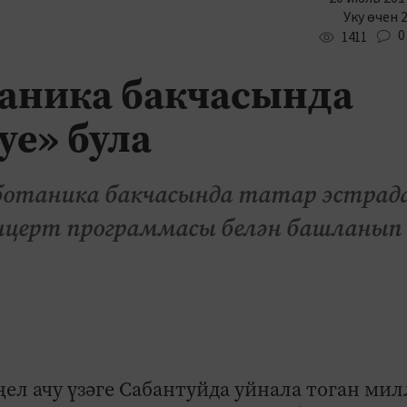
Уку өчен 
0
1411
аника бакчасында
уе» була
оботаника бакчасында татар эстрад
церт программасы белән башланып
ңел ачу үзәге Сабантуйда уйнала тоган ми