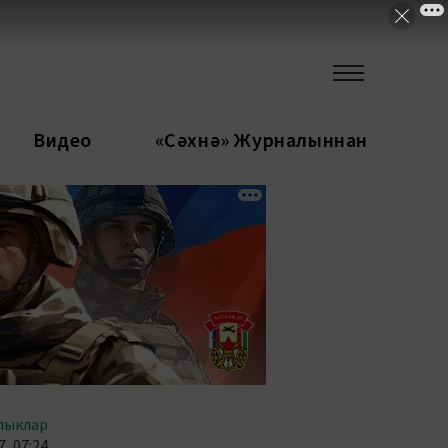
Видео
«Сәхнә» Журналыннан
лыклар
, 07:24