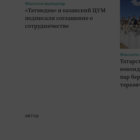
#Кыскача яңалыклар
«Татмедиа» и казанский ЦУМ
подписали соглашение о
сотрудничестве
#Кыскача
Татарс
көненд
пар бе
теркәя
автор