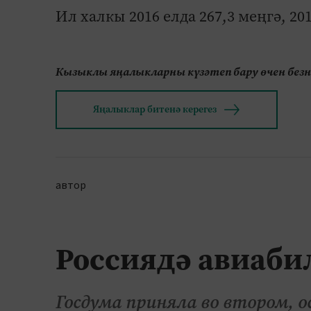
Ил халкы 2016 елда 267,3 меңгә, 201
Кызыклы яңалыкларны күзәтеп бару өчен без
Яңалыклар битенә керегез
автор
Россиядә авиаби
Госдума приняла во втором, 