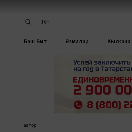
16+
Баш Бит
Язмалар
Кыскача
автор