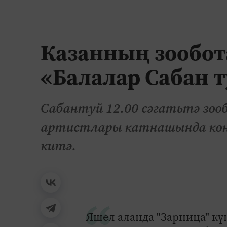
Казанның зообот
«Балалар Сабан т
Сабантуй 12.00 сәгатьтә зо
артистлары катнашында кон
китә.
Яшел аланда "Зарница" кү