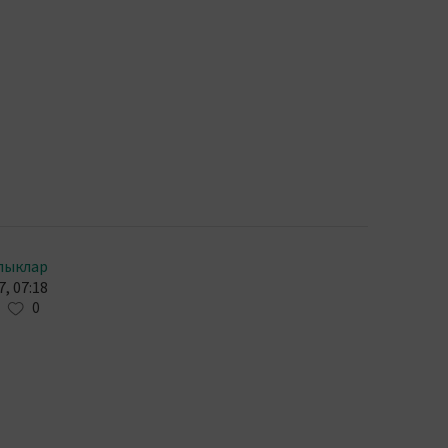
лыклар
, 07:18
0