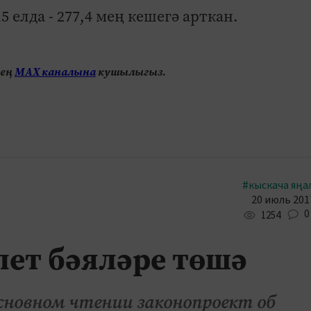
5 елда - 277,4 мең кешегә арткан.
нең
МАХ каналына
кушылыгыз.
#кыскача яңа
20 июль 2017
0
1254
лет бәяләре төшә
основном чтении законопроект об