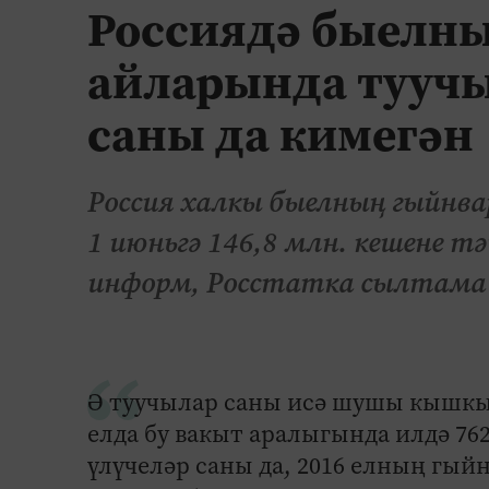
Россиядә быелн
айларында туучы
саны да кимегән
Россия халкы быелның гыйнва
1 июньгә 146,8 млн. кешене т
информ, Росстатка сылтама 
Ә туучылар саны исә шушы кышкы-я
елда бу вакыт аралыгында илдә 762
үлүчеләр саны да, 2016 елның гый