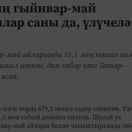
ың гыйнвар-май
лар саны да, үлүчелә
р-май айларында 31,1 мең кешегә ки
әшкил иткән, дип хәбәр итә Татар-
ясап.
згы чорда 679,2 меңгә кадәр кимегән. Уз
,5 мең сабый дөньяга килгән. Шулай ук
нвар-май айлары белән чагыштырганда (80