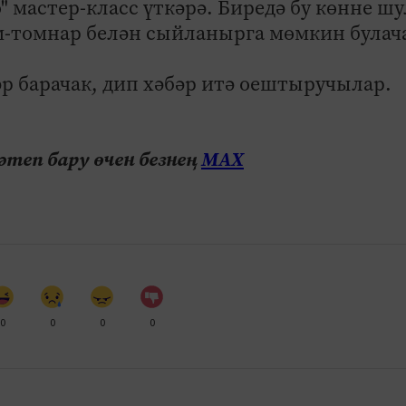
" мастер-класс үткәрә. Биредә бу көнне ш
м-томнар белән сыйланырга мөмкин булач
әр барачак, дип хәбәр итә оештыручылар.
теп бару өчен безнең
МАХ
0
0
0
0