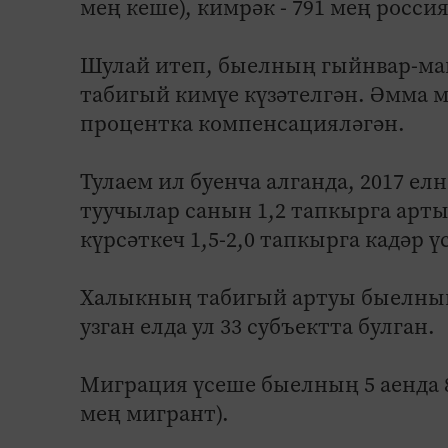
мең кеше), кимрәк - 791 мең россия
Шулай итеп, быелның гыйнвар-ма
табигый кимүе күзәтелгән. Әмма 
процентка компенсацияләгән.
Тулаем ил буенча алганда, 2017 е
туучылар санын 1,2 тапкырга арты
күрсәткеч 1,5-2,0 тапкырга кадәр ү
Халыкның табигый артуы быелның 
узган елда ул 33 субъектта булган.
Миграция үсеше быелның 5 аенда 80
мең мигрант).