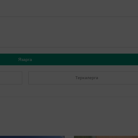
Язарга
Теркәлергә