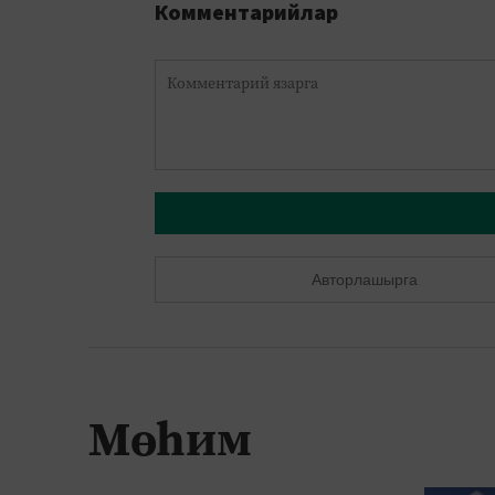
Комментарийлар
Авторлашырга
Мөһим