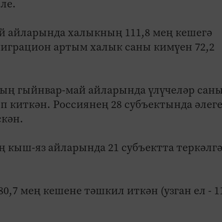
ле.
й айларында халыкның 111,8 мең кешегә
миграцион артым халык саны кимүен 72,2
лның гыйнвар-май айларында үлүчеләр сан
п киткән. Россиянең 28 субъектында әлег
скән.
кыш-яз айларында 21 субъектта теркәлгә
,7 мең кешене тәшкил иткән (узган ел - 1