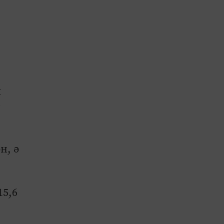
ы
е
н, ә
15,6