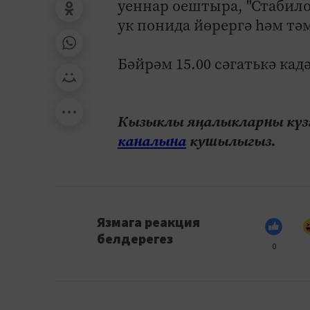
уеннар оештыра, "Стабило
ук понида йөрергә һәм тә
Бәйрәм 15.00 сәгатькә кад
Кызыклы яңалыкларны күзә
каналына
кушылыгыз.
Язмага реакция
белдерегез
0