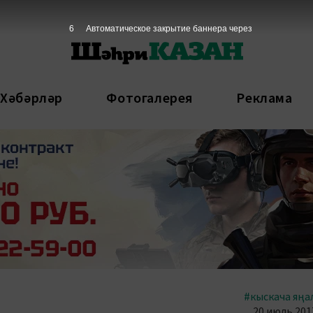
5
Автоматическое закрытие баннера через
 Хәбәрләр
Фотогалерея
Реклама
#кыскача яңа
20 июль 2017