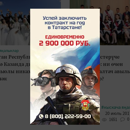
 яңалыклар
#Язмалар
тан Республикасы
Тугыз бала үстерүче
ә Казанда дистәләгән
Аймасовлар: ни өчен
рьюлы никахларын
шәһәрдән Балтач авыл
чәк
күченгәннәр?
#кыскача яңа
20 июль 2017
0
1651