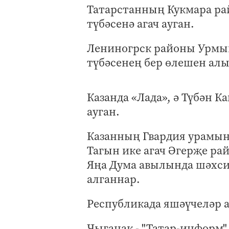
Татарстанның Кукмара р
түбәсенә агач ауган.
Лениногрск районы Урмы
түбәсенең бер өлешен алы
Казанда «Лада», ә Түбән К
ауган.
Казанның Гвардия урамын
Тагын ике агач Әгерҗе р
Яңа Дума авылында шәхси
алганнар.
Республикада яшәүчеләр а
Чыганак - "Татар-информ"