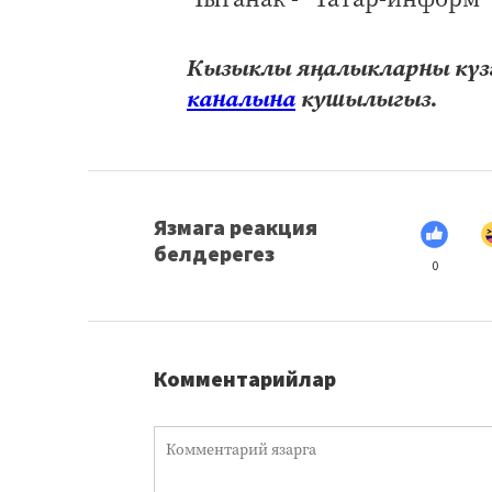
Кызыклы яңалыкларны күзә
каналына
кушылыгыз.
Язмага реакция
белдерегез
0
Комментарийлар