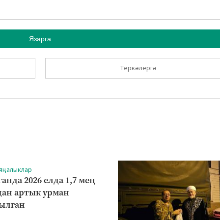
Язарга
Теркәлергә
 яңалыклар
анда 2026 елда 1,7 мең
дан артык урман
ылган