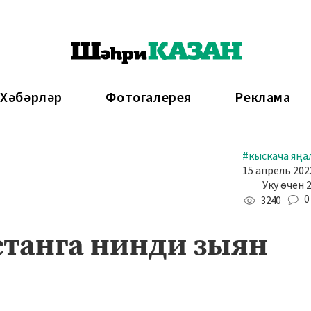
 Хәбәрләр
Фотогалерея
Реклама
#кыскача яңа
15 апрель 2023
Уку өчен 
0
3240
станга нинди зыян