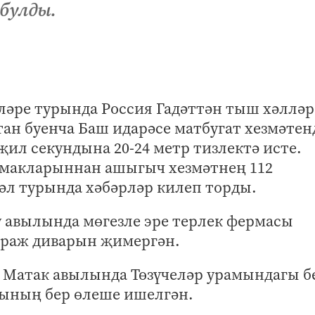
булды.
ләре турында Россия Гадәттән тыш хәлләр
н буенча Баш идарәсе матбугат хезмәтен
ил секундына 20-24 метр тизлектә исте.
чмакларыннан ашыгыч хезмәтнең 112
әл турында хәбәрләр килеп торды.
 авылында мөгезле эре терлек фермасы
гараж диварын җимергән.
Матак авылында Төзүчеләр урамындагы б
ының бер өлеше ишелгән.