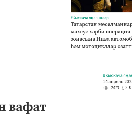
#Кыскача яңалыклар
Татарстан мөселманна
махсус хәрби операция
зонасына Нива автомо
һәм мотоцикллар озат
#кыскача яңа
14 апрель 2023
0
2473
н вафат