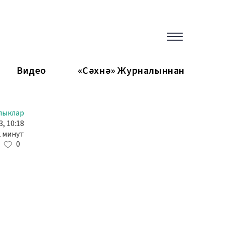
Видео
«Сәхнә» Журналыннан
лыклар
, 10:18
2 минут
0