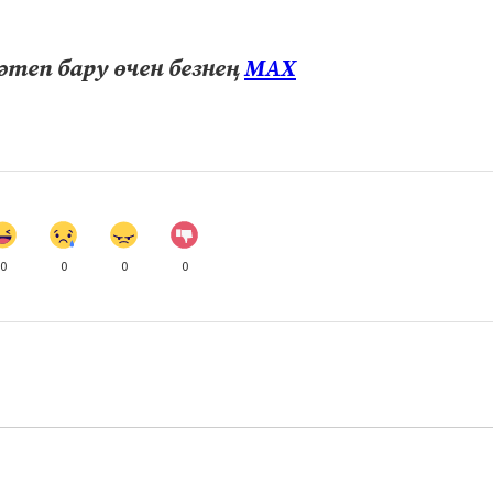
теп бару өчен безнең
МАХ
0
0
0
0