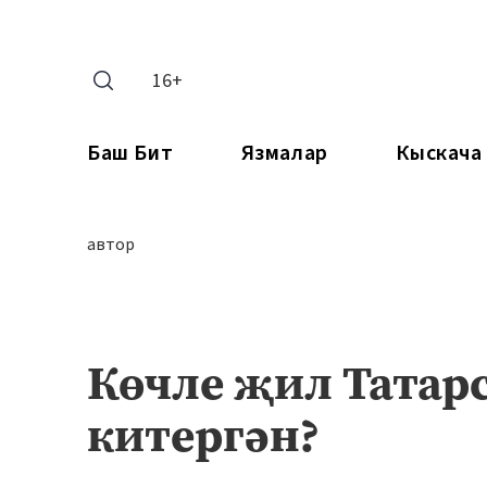
16+
Баш Бит
Язмалар
Кыскача
автор
Көчле җил Татар
китергән?