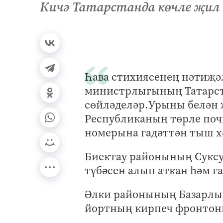
Кичә Татарстанда көчле җил 
Һава стихиясенең нәтиҗә
министрлыгының Татарста
сөйләделәр.Урыны белән җ
Республиканың төрле по
номерына гадәттән тыш х
Биектау районының Суксу
түбәсен алып аткан һәм 
Әлки районының Базарлы 
йортның кирпеч фронтон