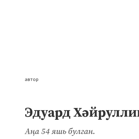
автор
Эдуард Хәйрулли
Аңа 54 яшь булган.