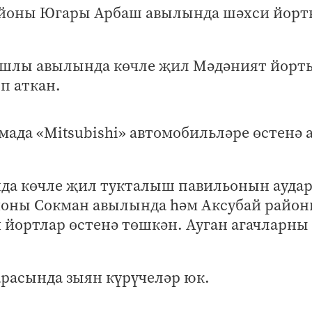
айоны Югары Арбаш авылында шәхси йор
шлы авылында көчле җил Мәдәният йорт
п аткан.
амада «Mitsubishi» автомобильләре өстенә 
да көчле җил тукталыш павильонын аудар
айоны Сокман авылында һәм Аксубай райо
 йортлар өстенә төшкән. Ауган агачларны
расында зыян күрүчеләр юк.