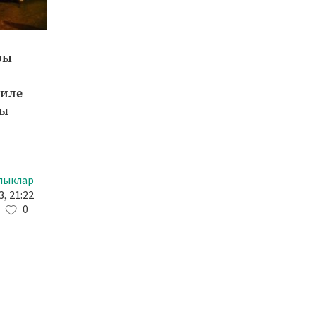
ры
биле
ты
лыклар
, 21:22
0