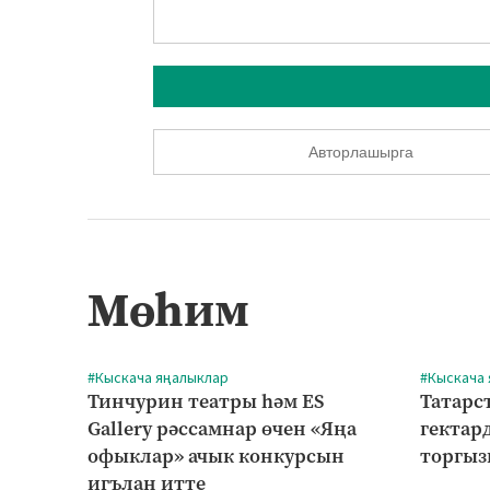
Авторлашырга
Мөһим
#Кыскача яңалыклар
#Кыскача
Тинчурин театры һәм ES
Татарст
Gallery рәссамнар өчен «Яңа
гектар
офыклар» ачык конкурсын
торгыз
игълан итте