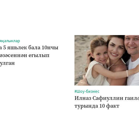
 яңалыклар
а 5 яшьлек бала 10нчы
рәзәсеннән егылып
булган
#Шоу-бизнес
Илназ Сафиуллин гаил
турында 10 факт