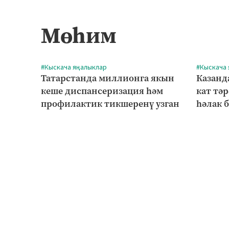
Мөһим
#Кыскача яңалыклар
#Кыскача
Татарстанда миллионга якын
Казанд
кеше диспансеризация һәм
кат тә
профилактик тикшеренү узган
һәлак 