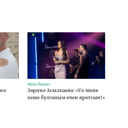
#Шоу-бизнес
#Сәлам
әсе
Зәринә Асылкаева: «Ул мине
Трена
кеше булганым өчен яратсын!»
торм
дә