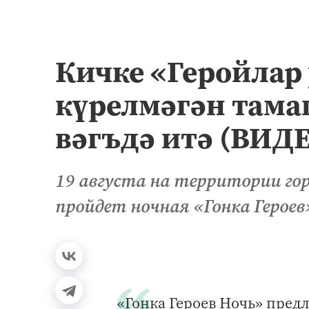
Кичке «Геройлар
күрелмәгән тама
вәгъдә итә (ВИД
19 августа на территории го
пройдет ночная «Гонка Героев
«Гонка Героев Ночь» пред