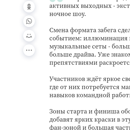
активных выходных - экст
ночное шоу.
Смена формата забега сде
событием: иллюминация н
музыкальные сеты - боль
больше драйва. Уже знако
препятствиями раскроется
Участников ждёт яркое св
где от них потребуется м
навыков командной работ
Зоны старта и финиша об
добавят ярких краски в эт
фан-зоной и большая част