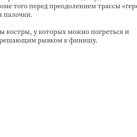
роме того перед преодолением трассы «гер
я палочки.
ы костры, у которых можно погреться и
д решающим рывком к финишу.