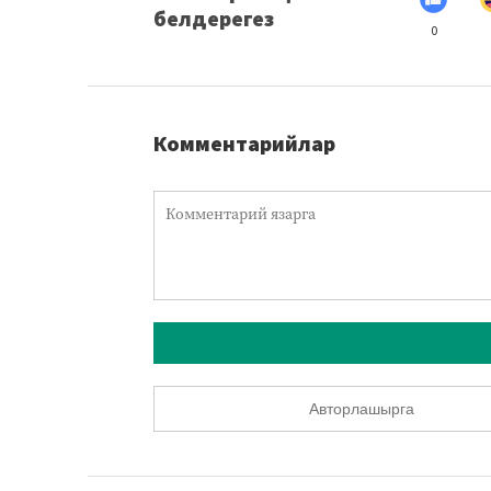
белдерегез
0
Комментарийлар
Авторлашырга