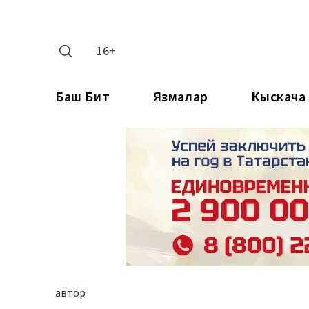
16+
Баш Бит
Язмалар
Кыскача
автор