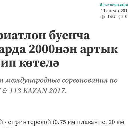
#кыскача яңа
11 август 201
0
1487
риатлон буенча
рда 2000нән артык
ип көтелә
ся международные соревнования по
& 113 KAZAN 2017.
й - спринтерской (0.75 км плавание, 20 км