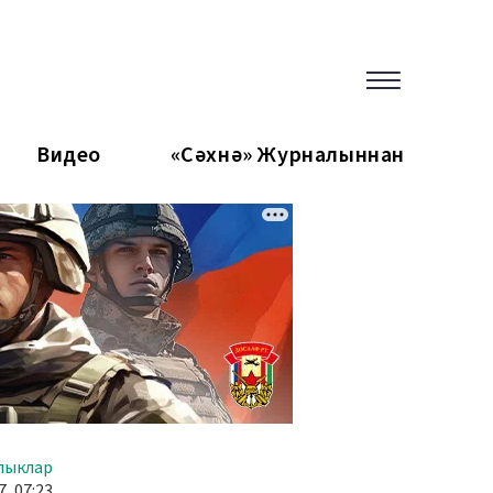
Видео
«Сәхнә» Журналыннан
лыклар
7, 07:23