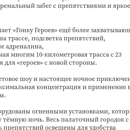
ремальный забег с препятствиями и ярко
лает «Гонку Героев» ещё более захватыва
а трассе, подсветка препятствий,
ше адреналина,
мая многим 10-километровая трасса с 23
 для «героев» с новой стороны.
етовое шоу и настоящее ночное приключе
аксимальная концентрация и применение 
ы.
орудованы огненными установками, кото
у тёмную ночь. Весь палаточный городок с
ь препятствий освещены для удобства