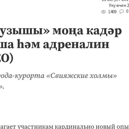
Уку өчен 
0
1409
 узышы» моңа кадәр
ша һәм адреналин
ЕО)
рода-курорта «Свияжские холмы»
».
лагает участникам кардинально новый оп