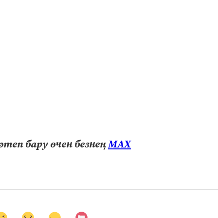
теп бару өчен безнең
МАХ