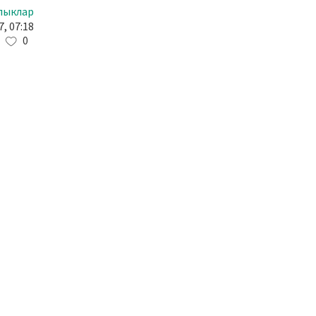
лыклар
7, 07:18
0