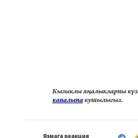
Кызыклы яңалыкларны күзә
каналына
кушылыгыз.
Язмага реакция