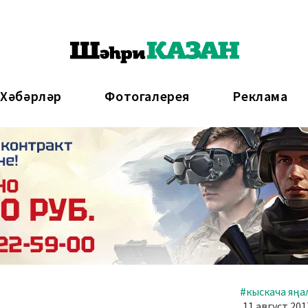
 Хәбәрләр
Фотогалерея
Реклама
#кыскача яңа
11 август 201