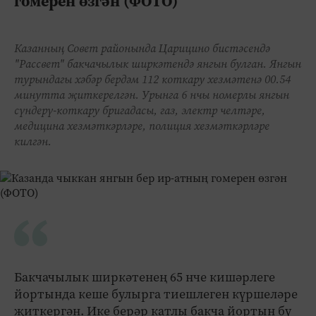
гомерен өзгән (ФОТО)
Казанның Совет районында Царицино бистәсендә
"Рассвет" бакчачылык ширкәтендә янгын булган. Янгын
турындагы хәбәр бердәм 112 коткару хезмәтенә 00.54
минутта җиткерелгән. Урынга 6 нчы номерлы янгын
сүндерү-коткару бригадасы, газ, электр челтәре,
медицина хезмәткәрләре, полиция хезмәткәрләре
килгән.
Бакчачылык ширкәтенең 65 нче кишәрлеге
йортында кеше булырга тиешлеген күршеләре
җиткергән. Ике берәр катлы бакча йортын бу