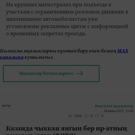
На крупных магистралях при подъезде к
участкам с ограниченным режимом движени в
напоминание автомобилистам уже
установлены рекламные щиты с информацией
о временных запретах проезда.
Кызыклы яңалыкларны күзәтеп бару өчен безнең
МАХ
каналына
кушылыгыз.
Яңалыклар битенә керегез
автор
#кыскача яңалыклар
14 июнь 2017, 11:03
0
0
1310
Казанда чыккан янгын бер ир-атның