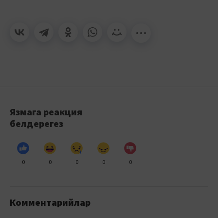
Язмага реакция
белдерегез
0
0
0
0
0
Комментарийлар