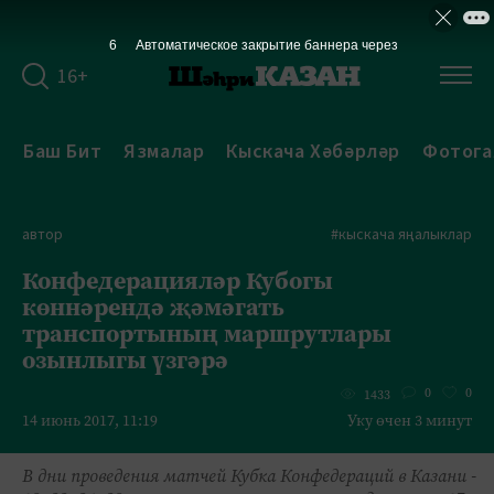
5
Автоматическое закрытие баннера через
16+
Баш Бит
Язмалар
Кыскача Хәбәрләр
Фотога
автор
#кыскача яңалыклар
Конфедерацияләр Кубогы
көннәрендә җәмәгать
транспортының маршрутлары
озынлыгы үзгәрә
0
0
1433
14 июнь 2017, 11:19
Уку өчен 3 минут
В дни проведения матчей Кубка Конфедераций в Казани -