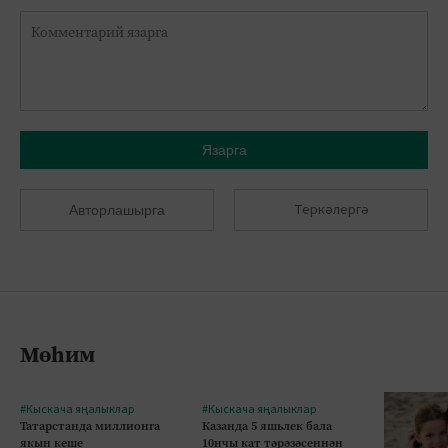
Язарга
Теркәлергә
Авторлашырга
Мөһим
#Кыскача яңалыклар
#Кыскача яңалыклар
Татарстанда миллионга
Казанда 5 яшьлек бала
якын кеше
10нчы кат тәрәзәсеннән