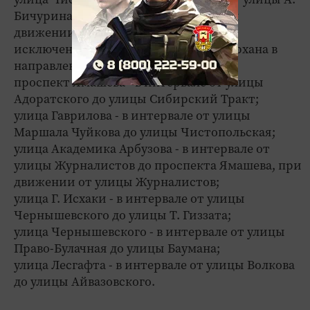
Бичурина до проспетка Ямашева, при
движении от улицы А. Бичурина (за
исключением съезда на улицу Ф. Амирхана в
направлении улицы С. Хакима);
проспект Ямашева - в интервале от улицы
Адоратского до улицы Сибирский Тракт;
улица Гаврилова - в интервале от улицы
Маршала Чуйкова до улицы Чистопольская;
улица Академика Арбузова - в интервале от
улицы Журналистов до проспекта Ямашева, при
движении от улицы Журналистов;
улица Г. Исхаки - в интервале от улицы
Чернышевского до улицы Т. Гиззата;
улица Чернышевского - в интервале от улицы
Право-Булачная до улицы Баумана;
улица Лесгафта - в интервале от улицы Волкова
до улицы Айвазовского.