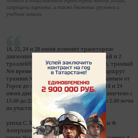
личного и общественного транспорта многие улицы,
запрещена парковка, а также движение грузовых и
учебных машин.
18, 22, 24 и 28 июня изменят траекторию
движения 17 автобусных, 1 трамвайный и 2
троллейбусных маршрута. Кроме того, трамвай
№6 временно будет снят с рейсов, а маршрут
трамвая №5 перестанет быть непрерывным от
Горок до железнодорожного вокзала. 18 и 24
июня движение транспорта будет ограничено с
13.00 до 23.00, а 22 и 28 июня - с 16.00 до 2.00 ночи
на участках:
улица С. Хакима - в интервале от улицы Ф.
Амирхана до улицы Чистопольская;
улица Чистопольская - в интервале от улицы А.