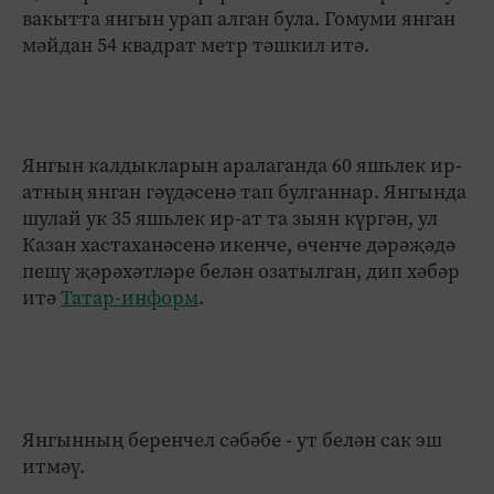
вакытта янгын урап алган була. Гомуми янган
мәйдан 54 квадрат метр тәшкил итә.
Янгын калдыкларын аралаганда 60 яшьлек ир-
атның янган гәүдәсенә тап булганнар. Янгында
шулай ук 35 яшьлек ир-ат та зыян күргән, ул
Казан хастаханәсенә икенче, өченче дәрәҗәдә
пешү җәрәхәтләре белән озатылган, дип хәбәр
итә
Татар-информ
.
Янгынның беренчел сәбәбе - ут белән сак эш
итмәү.