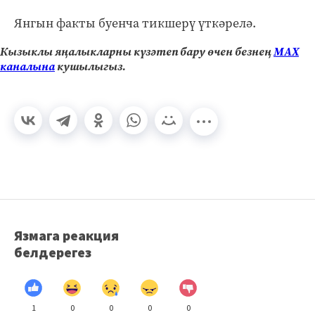
Янгын факты буенча тикшерү үткәрелә.
Кызыклы яңалыкларны күзәтеп бару өчен безнең
МАХ
каналына
кушылыгыз.
Язмага реакция
белдерегез
1
0
0
0
0