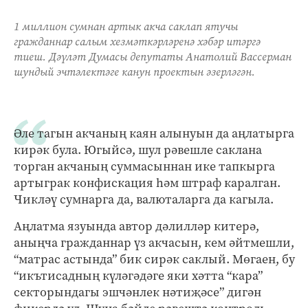
1 миллион сумнан артык акча саклап ятучы
гражданнар салым хезмәткәрләренә хәбәр итәргә
тиеш. Дәүләт Думасы депутаты Анатолий Вассерман
шундый эчтәлектәге канун проектын әзерләгән.
Әле тагын акчаның каян алынуын да аңлатырга
кирәк була. Югыйсә, шул рәвешле саклана
торган акчаның суммасыннан ике тапкырга
артыграк конфискация һәм штраф каралган.
Чикләү сумнарга да, валюталарга да кагыла.
Аңлатма язуында автор дәлилләр китерә,
аныңча гражданнар үз акчасын, кем әйтмешли,
“матрас астында” бик сирәк саклый. Мөгаен, бу
“икътисадның күләгәдәге яки хәтта “кара”
секторындагы эшчәнлек нәтиҗәсе” дигән