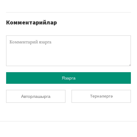
Комментарийлар
Язарга
Теркәлергә
Авторлашырга