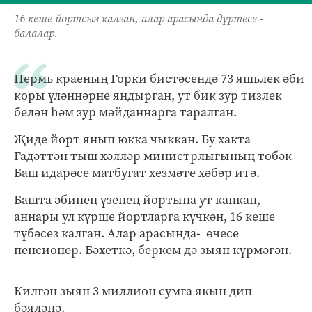
16 кеше йортсыз калган, алар арасында дүртесе -
балалар.
Пермь краеның Горки бистәсендә 73 яшьлек әби
коры үләннәрне яндырган, ут бик зур тизлек
белән һәм зур мәйданнарга таралган.
Җиде йорт янып юкка чыккан. Бу хакта
Гадәттән тыш хәлләр министрлыгының төбәк
Баш идарәсе матбугат хезмәте хәбәр итә.
Башта әбинең үзенең йортына ут капкан,
аннары ул күрше йортларга күчкән, 16 кеше
түбәсез калган. Алар арасында- өчесе
пенсионер. Бәхеткә, беркем дә зыян күрмәгән.
Килгән зыян 3 миллион сумга якын дип
бәяләнә.