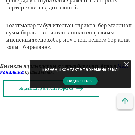
фикердә ул. Шуңа бәйле рәвештә контроль
кертергә кирәк, дип саный.
Төзәтмәләр кабул ителгән очракта, бер миллион
сумы барлыкка килгән көннән соң, салым
инспекциясенә хәбәр итү өчен, кешегә бер атна
вакыт биреләчәк.
Кызыклы яңалыкларны күзәтеп бару өчен безнең
МАХ
Безнең Вконтакте төркеменә языл!
каналына
кушылыгыз.
Подписаться
Яңалыклар битенә керегез